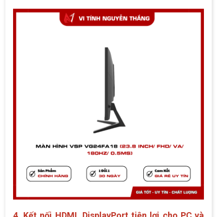
4. Kết nối HDMI, DisplayPort tiện lợi cho PC và