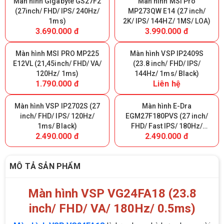
Màn hình Gigabyte GS27F2
Màn hình MSI Pro
(27inch/ FHD/ IPS/ 240Hz/
MP273QW E14 (27 inch/
1ms)
2K/ IPS/ 144HZ/ 1MS/ LOA)
3.690.000 đ
3.990.000 đ
Màn hình MSI PRO MP225
Màn hình VSP IP2409S
E12VL (21,45inch/ FHD/ VA/
(23.8 inch/ FHD/ IPS/
120Hz/ 1ms)
144Hz/ 1ms/ Black)
1.790.000 đ
Liên hệ
Màn hình VSP IP2702S (27
Màn hình E-Dra
inch/ FHD/ IPS/ 120Hz/
EGM27F180PVS (27 inch/
1ms/ Black)
FHD/ Fast IPS/ 180Hz/
2.490.000 đ
2.490.000 đ
0.5ms)
MÔ TẢ SẢN PHẨM
Màn hình VSP VG24FA18 (23.8
inch/ FHD/ VA/ 180Hz/ 0.5ms)