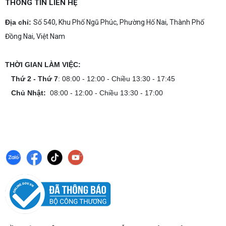
tín, chuyên nghiệp
THÔNG TIN LIÊN HỆ
Dịch vụ build PC gaming tại Đồng Nai uy tín, cấu
hình mạnh, tối ưu chi phí, test máy tại chỗ. Khám
Địa chỉ:
Số 540, Khu Phố Ngũ Phúc, Phường Hố Nai, Thành Phố
phá ngay địa chỉ tư vấn và lắp đặt dàn PC chơi
Đồng Nai, Việt Nam
game mượt mà!
Cách tính công suất nguồn PC chi tiết dễ
hiểu
THỜI GIAN LÀM VIỆC:
Cách tính công suất nguồn PC giúp bạn chọn PSU
phù hợp, đảm bảo hệ thống vận hành ổn định và
Thứ 2 - Thứ 7
: 08:00 - 12:00 - Chiều 13:30 - 17:45
tối ưu chi phí. Xem ngay hướng dẫn tại đây
Chủ Nhật:
08:00 - 12:00 - Chiều 13:30 - 17:00
Cách kiểm tra tương thích linh kiện PC
dễ hiểu
Hướng dẫn kiểm tra tương thích linh kiện PC trước
khi build: socket CPU mainboard, chuẩn RAM,
nguồn cho VGA và kích thước case. Có checklist
copy nhanh.
Nâng cấp PC nên ưu tiên nâng gì trước ?
Nâng cấp pc nên nâng gì trước để tối ưu chi phí và
tăng hiệu năng tối đa? Xem ngay thứ tự ưu tiên
nâng cấp linh kiện PC chi tiết trong bài viết này!
PC gaming nóng quạt kêu to: Nguyên