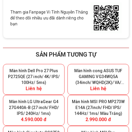
Tham gia Fanpage Vi Tính Nguyễn Thắng
để theo dõi nhiều ưu đãi dành riêng cho
bạn
SẢN PHẨM TƯƠNG TỰ
Màn hình Dell Pro 27 Plus
Màn hình cong ASUS TUF
P2725QE (27 inch/ 4K/ IPS/
GAMING VG34WQ5A
100Hz/ 5ms)
(34inch/ WQHD(2K)/ VA/
Liên hệ
Liên hệ
200Hz/ 0.5ms/ 1500R)
Màn hình LG UltraGear G4
Màn hình MSI PRO MP273W
27G440A-B (27 inch/ FHD/
E14A (27inch/ FHD/ IPS/
IPS/ 240Hz/ 1ms)
144Hz/ 1ms/ Màu Trắng)
4.590.000 đ
2.990.000 đ