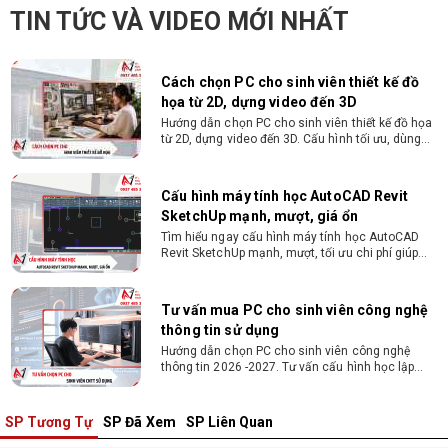
Hướng dẫn chọn PC cho sinh viên thiết kế đồ họa
TIN TỨC VÀ VIDEO MỚI NHẤT
từ 2D, dựng video đến 3D. Cấu hình tối ưu, dùng
bền 4 năm đại học. Tư vấn lắp đặt tại Vi Tính
Nguyễn Thắng.
Cấu hình máy tính học AutoCAD Revit
SketchUp mạnh, mượt, giá ổn
Tìm hiểu ngay cấu hình máy tính học AutoCAD
Revit SketchUp mạnh, mượt, tối ưu chi phí giúp
dân thiết kế, kiến trúc vận hành mượt mà, không
giật lag.
Tư vấn mua PC cho sinh viên công nghệ
thông tin sử dụng
Hướng dẫn chọn PC cho sinh viên công nghệ
thông tin 2026 -2027. Tư vấn cấu hình học lập
trình, chạy Docker, máy ảo, Android Studio tối ưu
chi phí.
Sinh viên nên mua laptop hay PC ?
Sinh viên nên mua laptop hay PC? Đây là băn
khoăn của nhiều tân sinh viên khi chọn máy học
tập. Xem ngay phân tích để chọn thiết bị chuẩn
ngành, hợp túi tiền!
SP Tương Tự
SP Đã Xem
SP Liên Quan
Laptop Sinh Viên 15–20 Triệu 2026: Cấu
Hình Nào Đáng Tiền?