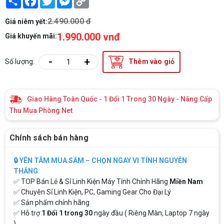
Link
2.490.000 đ
Giá niêm yết:
1.990.000 vnđ
Giá khuyến mãi:
-
+
Số lượng:
Thêm vào giỏ
Giao Hàng Toàn Quốc - 1 Đổi 1 Trong 30 Ngày - Nâng Cấp
Thu Mua Phòng Net
Chính sách bán hàng
🔒 YÊN TÂM MUA SẮM – CHỌN NGAY VI TÍNH NGUYỄN
THẮNG
✅ TOP Bán Lẻ & Sỉ Linh Kiện Máy Tính Chính Hãng
Miền Nam
✅ Chuyên Sỉ Linh Kiện, PC, Gaming Gear Cho Đại Lý
✅ Sản phẩm chính hãng
✅ Hỗ trợ
1 Đổi 1 trong 30
ngày đầu ( Riêng Màn, Laptop 7 ngày
)