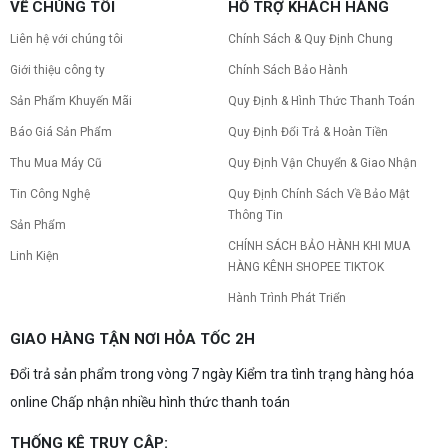
VỀ CHÚNG TÔI
HỖ TRỢ KHÁCH HÀNG
nhân và Cách khắc phục
Tình trạng PC gaming nóng quạt kêu to khiến
Liên hệ với chúng tôi
Chính Sách & Quy Định Chung
máy giật lag, giảm tuổi thọ? Tìm hiểu ngay
nguyên nhân và cách khắc phục hiệu quả để máy
Giới thiệu công ty
Chính Sách Bảo Hành
hoạt động êm ái.
Sản Phẩm Khuyến Mãi
Quy Định & Hình Thức Thanh Toán
CPU AMD Ryzen 7 7700X3D full box mới
ra mắt: Nhanh, Mạnh, Giá tốt
Báo Giá Sản Phẩm
Quy Định Đổi Trả & Hoàn Tiền
CPU AMD Ryzen 7 7700X3D chính thức ra mắt
với công nghệ 3D V-Cache đỉnh cao, mang lại
Thu Mua Máy Cũ
Quy Định Vận Chuyển & Giao Nhận
hiệu năng chơi game vượt trội. Khám phá chi tiết
Tin Công Nghệ
Quy Định Chính Sách Về Bảo Mật
ngay!
Thông Tin
10 Nguyên nhân khiến PC gaming bị tụt
Sản Phẩm
FPS thường gặp
CHÍNH SÁCH BẢO HÀNH KHI MUA
Linh Kiện
PC gaming bị tụt FPS sau một thời gian? Tìm hiểu
HÀNG KÊNH SHOPEE TIKTOK
10 nguyên nhân khiến máy tụt FPS khi chơi game
và cách kiểm tra, khắc phục từng bước tại Vi Tính
Hành Trình Phát Triển
Nguyễn Thắng.
NVIDIA Hoãn Ra Mắt Dòng RTX 50
GIAO HÀNG TẬN NƠI HỎA TỐC 2H
SUPER: Card Đã Tới Tay Đối Tác Nhưng
"Mắc Kẹt" Vì Giá RAM GDDR7 3GB
Đổi trả sản phẩm trong vòng 7 ngày Kiểm tra tình trạng hàng hóa
NVIDIA đột ngột tạm hoãn ra mắt dòng card đồ
họa GeForce RTX 50 SUPER dù sản phẩm đã cập
online Chấp nhận nhiều hình thức thanh toán
bến nhà máy của các đối tác. Nguyên nhân chính
bắt nguồn từ mức giá "đắt đỏ" của các chip bộ
nhớ GDDR7 3GB, khi chi phí cao gấp 3 lần so với
THỐNG KÊ TRUY CẬP:
Build PC gaming 30 triệu: Cấu hình