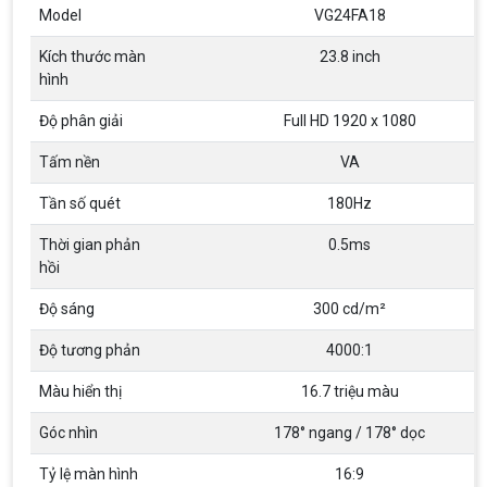
Model
VG24FA18
Kích thước màn
23.8 inch
hình
Độ phân giải
Full HD 1920 x 1080
Tấm nền
VA
Top 18 tựa game PC huyền thoại gắn liền
Tần số quét
180Hz
với tuổi thơ của game thủ Việt vào những
năm 2000
Top 18 tựa game PC huyền thoại gắn liền với tuổi
Thời gian phản
0.5ms
thơ của game thủ Việt vào những năm 2000
hồi
Độ sáng
300 cd/m²
Hãng ASRock Công Bố 2 dòng Card Đồ
Họa AMD Radeon™ RX 6600 XT
Độ tương phản
4000:1
ASRock Công Bố Series Cạc Đồ Họa AMD
Radeon™ RX 6600 XT Cung Cấp Hiệu Suất Chơi
Màu hiển thị
16.7 triệu màu
Game 1080p Tối Ưu
Góc nhìn
178° ngang / 178° dọc
Nên Hay Không Dùng Tivi Thay Cho Màn
Hình Máy Tính?
Tỷ lệ màn hình
16:9