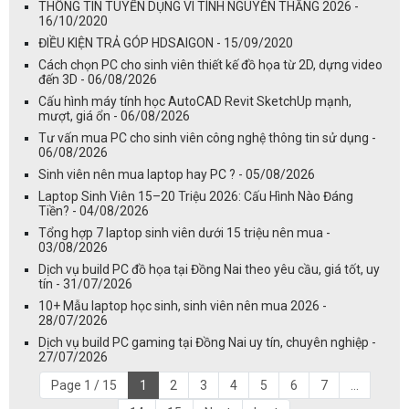
THÔNG TIN TUYỂN DỤNG VI TÍNH NGUYỄN THẮNG 2026 -
16/10/2020
ĐIỀU KIỆN TRẢ GÓP HDSAIGON - 15/09/2020
Cách chọn PC cho sinh viên thiết kế đồ họa từ 2D, dựng video
đến 3D - 06/08/2026
Cấu hình máy tính học AutoCAD Revit SketchUp mạnh,
mượt, giá ổn - 06/08/2026
Tư vấn mua PC cho sinh viên công nghệ thông tin sử dụng -
06/08/2026
Sinh viên nên mua laptop hay PC ? - 05/08/2026
Laptop Sinh Viên 15–20 Triệu 2026: Cấu Hình Nào Đáng
Tiền? - 04/08/2026
Tổng hợp 7 laptop sinh viên dưới 15 triệu nên mua -
03/08/2026
Dịch vụ build PC đồ họa tại Đồng Nai theo yêu cầu, giá tốt, uy
tín - 31/07/2026
10+ Mẫu laptop học sinh, sinh viên nên mua 2026 -
28/07/2026
Dịch vụ build PC gaming tại Đồng Nai uy tín, chuyên nghiệp -
27/07/2026
Page 1 / 15
1
2
3
4
5
6
7
...