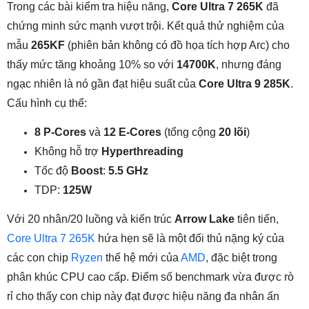
Trong các bài kiểm tra hiệu năng,
Core Ultra 7 265K
đã
chứng minh sức mạnh vượt trội. Kết quả thử nghiệm của
mẫu
265KF
(phiên bản không có đồ họa tích hợp Arc) cho
thấy mức tăng khoảng 10% so với
14700K
, nhưng đáng
ngạc nhiên là nó gần đạt hiệu suất của
Core Ultra 9 285K
.
Cấu hình cụ thể:
8 P-Cores
và
12 E-Cores
(tổng cộng
20 lõi
)
Không hỗ trợ
Hyperthreading
Tốc độ
Boost
:
5.5 GHz
TDP:
125W
Với 20 nhân/20 luồng và kiến trúc
Arrow Lake
tiên tiến,
Core Ultra 7 265K
hứa hẹn sẽ là một đối thủ nặng ký của
các con chip
Ryzen
thế hệ mới của
AMD
, đặc biệt trong
phân khúc CPU cao cấp. Điểm số benchmark vừa được rò
rỉ cho thấy con chip này đạt được hiệu năng đa nhân ấn