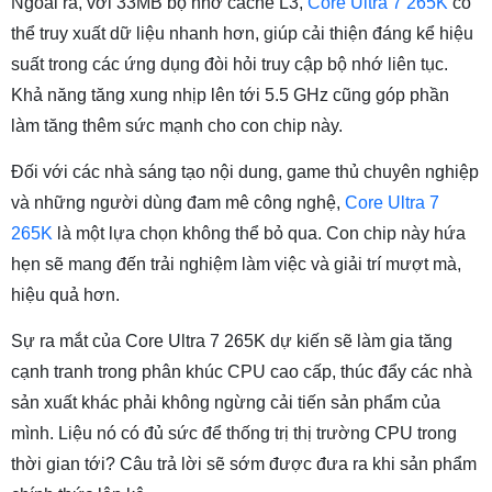
Ngoài ra, với 33MB bộ nhớ cache L3,
Core Ultra 7 265K
có
thể truy xuất dữ liệu nhanh hơn, giúp cải thiện đáng kể hiệu
suất trong các ứng dụng đòi hỏi truy cập bộ nhớ liên tục.
Khả năng tăng xung nhịp lên tới 5.5 GHz cũng góp phần
làm tăng thêm sức mạnh cho con chip này.
Đối với các nhà sáng tạo nội dung, game thủ chuyên nghiệp
và những người dùng đam mê công nghệ,
Core Ultra 7
265K
là một lựa chọn không thể bỏ qua. Con chip này hứa
hẹn sẽ mang đến trải nghiệm làm việc và giải trí mượt mà,
hiệu quả hơn.
Sự ra mắt của Core Ultra 7 265K dự kiến sẽ làm gia tăng
cạnh tranh trong phân khúc CPU cao cấp, thúc đẩy các nhà
sản xuất khác phải không ngừng cải tiến sản phẩm của
mình. Liệu nó có đủ sức để thống trị thị trường CPU trong
thời gian tới? Câu trả lời sẽ sớm được đưa ra khi sản phẩm