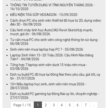
THÔNG TIN TUYỂN DỤNG VI TÍNH NGUYỄN THẮNG 2026 -
16/10/2020
ĐIỀU KIỆN TRẢ GÓP HDSAIGON - 15/09/2020
Cách chọn PC cho sinh viên thiết kế đồ họa từ 2D, dựng video
đến 3D - 06/08/2026
Cấu hình máy tính học AutoCAD Revit SketchUp mạnh,
mượt, giá ổn - 06/08/2026
Tư vấn mua PC cho sinh viên công nghệ thông tin sử dụng -
06/08/2026
Sinh viên nên mua laptop hay PC ? - 05/08/2026
Laptop Sinh Viên 15–20 Triệu 2026: Cấu Hình Nào Đáng
Tiền? - 04/08/2026
Tổng hợp 7 laptop sinh viên dưới 15 triệu nên mua -
03/08/2026
Dịch vụ build PC đồ họa tại Đồng Nai theo yêu cầu, giá tốt, uy
tín - 31/07/2026
10+ Mẫu laptop học sinh, sinh viên nên mua 2026 -
28/07/2026
Dịch vụ build PC gaming tại Đồng Nai uy tín, chuyên nghiệp -
27/07/2026
Page 1 / 15
1
2
3
4
5
6
7
...