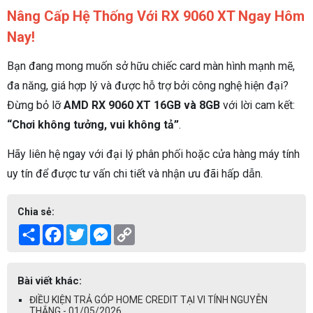
Nâng Cấp Hệ Thống Với RX 9060 XT Ngay Hôm
Nay!
Bạn đang mong muốn sở hữu chiếc card màn hình mạnh mẽ,
đa năng, giá hợp lý và được hỗ trợ bởi công nghệ hiện đại?
Đừng bỏ lỡ
AMD RX 9060 XT 16GB và 8GB
với lời cam kết:
“Chơi không tưởng, vui không tả”
.
Hãy liên hệ ngay với đại lý phân phối hoặc cửa hàng máy tính
uy tín để được tư vấn chi tiết và nhận ưu đãi hấp dẫn.
Chia sẻ:
Share
Facebook
Twitter
Messenger
Copy
Link
Bài viết khác:
ĐIỀU KIỆN TRẢ GÓP HOME CREDIT TẠI VI TÍNH NGUYỄN
THẮNG - 01/05/2026