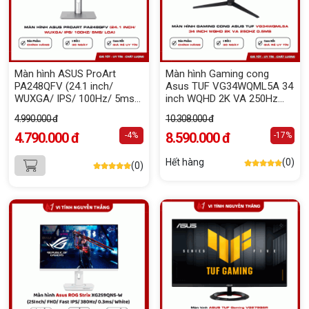
Màn hình ASUS ProArt
Màn hình Gaming cong
PA248QFV (24.1 inch/
Asus TUF VG34WQML5A 34
WUXGA/ IPS/ 100Hz/ 5ms/
inch WQHD 2K VA 250Hz
Loa)
0.5ms
4.990.000 đ
10.308.000 đ
4.790.000 đ
8.590.000 đ
-4%
-17%
Hết hàng
(0)
(0)