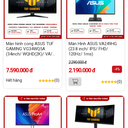
Màn hình cong ASUS TUF
Màn Hình ASUS VA249HG
GAMING VG34WQ5A
(23.8 inch/ IPS/ FHD/
(34inch/ WQHD(2K)/ VA/
120Hz/ 1ms)
200Hz/ 0.5ms/ 1500R)
2.290.000 đ
7.590.000 đ
2.190.000 đ
-4%
Hết hàng
(0)
(0)