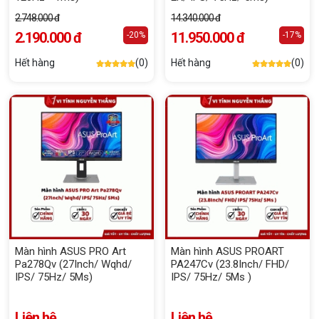
2.748.000 đ
14.340.000 đ
2.190.000 đ
11.950.000 đ
-20%
-17%
Hết hàng
(0)
Hết hàng
(0)
Màn hình ASUS PRO Art
Màn hình ASUS PROART
Pa278Qv (27Inch/ Wqhd/
PA247Cv (23.8Inch/ FHD/
IPS/ 75Hz/ 5Ms)
IPS/ 75Hz/ 5Ms )
Liên hệ
Liên hệ