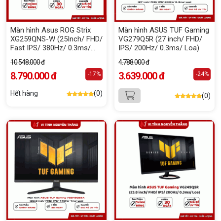
Màn hình Asus ROG Strix
Màn hình ASUS TUF Gaming
XG259QNS-W (25Inch/ FHD/
VG279Q5R (27 inch/ FHD/
Fast IPS/ 380Hz/ 0.3ms/
IPS/ 200Hz/ 0.3ms/ Loa)
White)
10.548.000 đ
4.788.000 đ
8.790.000 đ
3.639.000 đ
-17%
-24%
Hết hàng
(0)
(0)