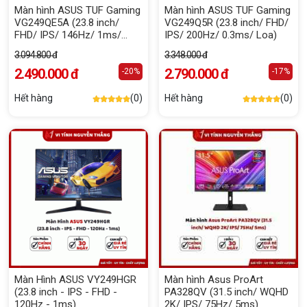
Màn hình ASUS TUF Gaming
Màn hình ASUS TUF Gaming
VG249QE5A (23.8 inch/
VG249Q5R (23.8 inch/ FHD/
FHD/ IPS/ 146Hz/ 1ms/
IPS/ 200Hz/ 0.3ms/ Loa)
Loa)
3.094.800 đ
3.348.000 đ
2.490.000 đ
2.790.000 đ
-20%
-17%
Hết hàng
(0)
Hết hàng
(0)
Màn Hình ASUS VY249HGR
Màn hình Asus ProArt
(23.8 inch - IPS - FHD -
PA328QV (31.5 inch/ WQHD
120Hz - 1ms)
2K/ IPS/ 75Hz/ 5ms)