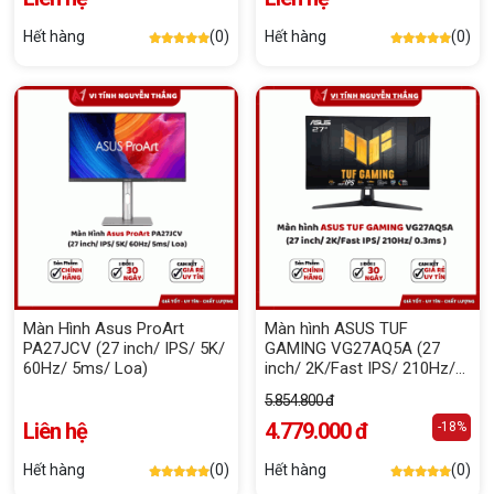
Hết hàng
(0)
Hết hàng
(0)
Màn Hình Asus ProArt
Màn hình ASUS TUF
PA27JCV (27 inch/ IPS/ 5K/
GAMING VG27AQ5A (27
60Hz/ 5ms/ Loa)
inch/ 2K/Fast IPS/ 210Hz/
0.3ms )
5.854.800 đ
Liên hệ
4.779.000 đ
-18%
Hết hàng
(0)
Hết hàng
(0)