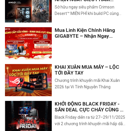
CRIMSON DESERT™
Sở hữu ngay siêu phẩm Crimson
Desert™ MIỄN PHÍ khi build PC cùng
CPU Ryzen™ 9000 Series và GPU
Radeon™ RX 9070! Khám phá chương
Mua Linh Kiện Chính Hãng
trình khuyến mãi khủng từ AMD diễn ra
GIGABYTE – Nhận Ngay
từ 10/02 đến 25/04/2026. Nâng cấp
Voucher Hấp Dẫn
sức mạnh 'quái vật', rinh quà đẳng cấp
ngay hôm nay!
KHAI XUÂN MUA MÁY – LỘC
TỚI ĐẦY TAY
Chương trình khuyến mãi Khai Xuân
2026 tại Vi Tính Nguyễn Thắng
KHỞI ĐỘNG BLACK FRIDAY -
SĂN DEAL CỰC CHÁY CÙNG VI
TÍNH NGUYỄN THẮNG!!
Black Friday diễn ra từ 27–29/11/2025
với 2 chương trình khuyến mãi hấp dẫn:
giảm giá RAM khi build PC và ưu đãi