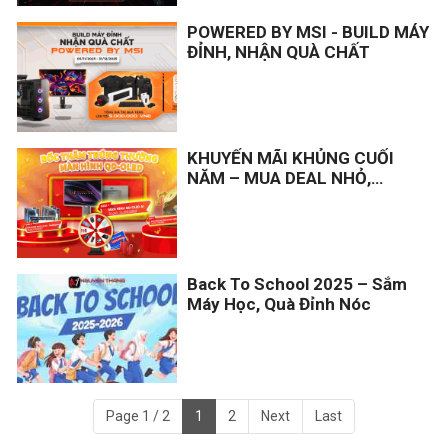
lớn cho các gear, linh kiện trong danh
POWERED BY MSI - BUILD MÁY
sách. Áp dụng mua trực tiếp tại shop,
ĐỈNH, NHẬN QUÀ CHẤT
mỗi khách được mua 1 sản phẩm mỗi
danh mục, số lượng có hạn và có thể
kết thúc sớm.
KHUYẾN MÃI KHỦNG CUỐI
NĂM – MUA DEAL NHỎ,
TRÚNG QUÀ TO!
Back To School 2025 – Sắm
Máy Học, Quà Đỉnh Nóc
Page 1 / 2
1
2
Next
Last