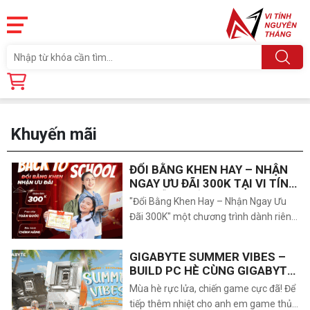
Trang chủ
Khuyến mãi
Khuyến mãi
ĐỔI BẰNG KHEN HAY – NHẬN
NGAY ƯU ĐÃI 300K TẠI VI TÍNH
NGUYỄN THẮNG
"Đổi Bằng Khen Hay – Nhận Ngay Ưu
Đãi 300K" một chương trình dành riêng
cho học sinh và sinh viên giỏi. Chỉ cần
mang trực tiếp Giấy khen của mình đến
GIGABYTE SUMMER VIBES –
shop, bạn sẽ nhận ngay voucher giảm
BUILD PC HÈ CÙNG GIGABYTE
giá thẳng 300.000 VNĐ áp dụng khi
AMD
Mùa hè rực lửa, chiến game cực đã! Để
mua Laptop văn phòng hoặc gaming
tiếp thêm nhiệt cho anh em game thủ
(mỗi giấy khen áp dụng 1 lần, voucher