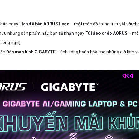
hận ngay
Lịch để bàn AORUS Lego
– một món đồ trang trí tuyệt vời cho
 hữu những sản phẩm này, bạn sẽ nhận ngay
Túi đeo chéo AORUS
– món
.
cô
ng nghệ
hận
Đèn màn hình GIGABYTE
– ánh sáng hoàn hảo cho những giờ làm việc