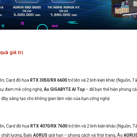
uà giá trị
lên, Card đồ họa
RTX 3050/RX 6600
trở lên và 2 linh kiện khác (Nguồn, T
a sự đam mê
cô
ng nghệ,
Áo GIGABYTE AI Top
– để bạn thể hiện phong c
đầy sáng tạo cho không gian làm việc của bạn.
cô
ng nghệ.
lên, Card đồ họa
RTX 4070/RX 7600
trở lên và 2 linh kiện khác (Nguồn, T
 chất lượng, Balo
AORUS
giới hạn – phong cách và thời trang, Áo
AORU