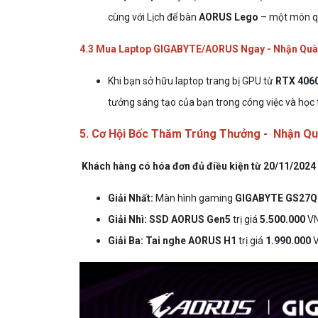
cùng với Lịch để bàn
AORUS Lego
– một món quà
4.3 Mua Laptop GIGABYTE/AORUS Ngay - Nhận Quà 
Khi bạn sở hữu laptop trang bị GPU từ
RTX 406
tưởng sáng tạo của bạn trong
cô
ng việc và học 
5. Cơ Hội Bốc Thăm Trúng Thưởng - Nhận Qu
Khách hàng có hóa đơn đủ điều kiện từ 20/11/2024
Giải Nhất:
Màn hình gaming
GIGABYTE GS27Q
Giải Nhì:
SSD AORUS Gen5
trị giá
5.500.000
VN
Giải Ba:
Tai nghe AORUS H1
trị giá
1.990.000
V