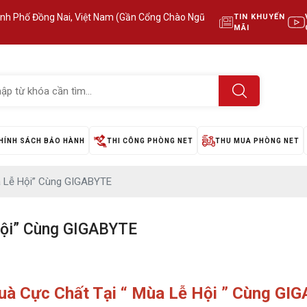
ành Phố Đồng Nai, Việt Nam (Gần Cổng Chào Ngũ
TIN KHUYẾN
MÃI
HÍNH SÁCH BẢO HÀNH
THI CÔNG PHÒNG NET
THU MUA PHÒNG NET
a Lễ Hội” Cùng GIGABYTE
Hội” Cùng GIGABYTE
uà Cực Chất Tại “ Mùa Lễ Hội ” Cùng GI