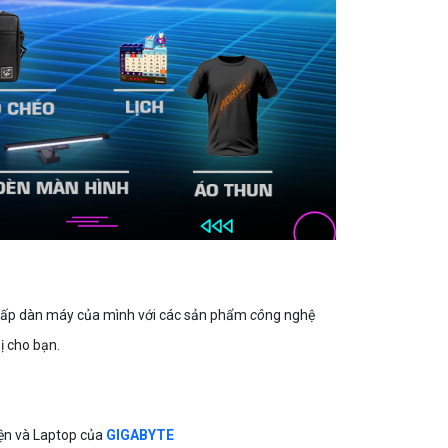
g cấp dàn máy của mình với các sản phẩm
cô
ng nghệ
ị cho bạn.
iện và Laptop của
GIGABYTE