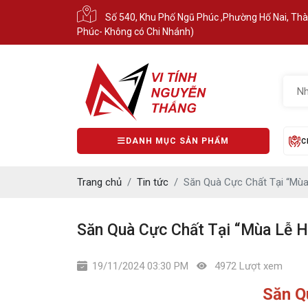
Số 540, Khu Phố Ngũ Phúc ,Phường Hố Nai, Th
Phúc- Không có Chi Nhánh)
DANH MỤC SẢN PHẨM
C
Trang chủ
Tin tức
Săn Quà Cực Chất Tại “Mù
Săn Quà Cực Chất Tại “Mùa Lễ 
19/11/2024 03:30 PM
4972 Lượt xem
Săn Q