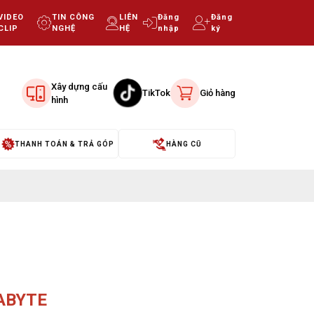
VIDEO
TIN CÔNG
LIÊN
Đăng
Đăng
CLIP
NGHỆ
HỆ
nhập
ký
Xây dựng cấu
TikTok
Giỏ hàng
hình
THANH TOÁN & TRẢ GÓP
HÀNG CŨ
GABYTE