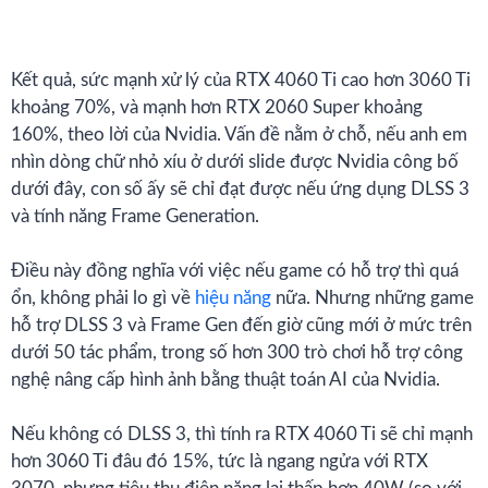
Kết quả, sức mạnh xử lý của RTX 4060 Ti cao hơn 3060 Ti
khoảng 70%, và mạnh hơn RTX 2060 Super khoảng
160%, theo lời của Nvidia. Vấn đề nằm ở chỗ, nếu anh em
nhìn dòng chữ nhỏ xíu ở dưới slide được Nvidia công bố
dưới đây, con số ấy sẽ chỉ đạt được nếu ứng dụng DLSS 3
và tính năng Frame Generation.
Điều này đồng nghĩa với việc nếu game có hỗ trợ thì quá
ổn, không phải lo gì về
hiệu năng
nữa. Nhưng những game
hỗ trợ DLSS 3 và Frame Gen đến giờ cũng mới ở mức trên
dưới 50 tác phẩm, trong số hơn 300 trò chơi hỗ trợ công
nghệ nâng cấp hình ảnh bằng thuật toán AI của Nvidia.
Nếu không có DLSS 3, thì tính ra RTX 4060 Ti sẽ chỉ mạnh
hơn 3060 Ti đâu đó 15%, tức là ngang ngửa với RTX