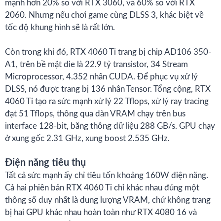
mạnh hơn 20% so với RTX 3060, và 60% so với RTX
2060. Nhưng nếu chơi game cùng DLSS 3, khác biệt về
tốc độ khung hình sẽ là rất lớn.
Còn trong khi đó, RTX 4060 Ti trang bị chip AD106 350-
A1, trên bề mặt die là 22.9 tỷ transistor, 34 Stream
Microprocessor, 4.352 nhân CUDA. Để phục vụ xử lý
DLSS, nó được trang bị 136 nhân Tensor. Tổng cộng, RTX
4060 Ti tạo ra sức mạnh xử lý 22 Tflops, xử lý ray tracing
đạt 51 Tflops, thông qua dàn VRAM chạy trên bus
interface 128-bit, băng thông dữ liệu 288 GB/s. GPU chạy
ở xung gốc 2.31 GHz, xung boost 2.535 GHz.
Điện năng tiêu thụ
Tất cả sức mạnh ấy chỉ tiêu tốn khoảng 160W điện năng.
Cả hai phiên bản RTX 4060 Ti chỉ khác nhau đúng một
thông số duy nhất là dung lượng VRAM, chứ không trang
bị hai GPU khác nhau hoàn toàn như RTX 4080 16 và