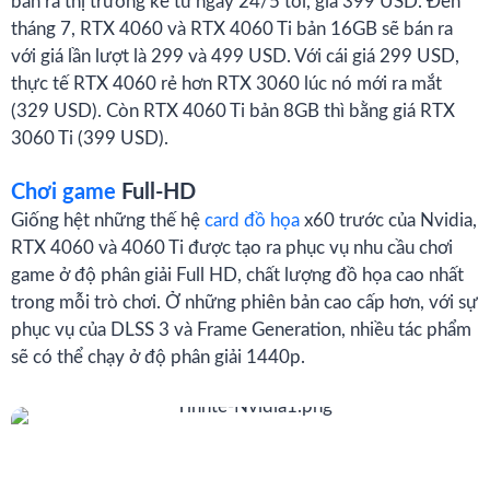
bán ra thị trường kể từ ngày 24/5 tới, giá 399 USD. Đến
tháng 7, RTX 4060 và RTX 4060 Ti bản 16GB sẽ bán ra
với giá lần lượt là 299 và 499 USD. Với cái giá 299 USD,
thực tế RTX 4060 rẻ hơn RTX 3060 lúc nó mới ra mắt
(329 USD). Còn RTX 4060 Ti bản 8GB thì bằng giá RTX
3060 Ti (399 USD).
Chơi game
Full-HD
Giống hệt những thế hệ
card đồ họa
x60 trước của Nvidia,
RTX 4060 và 4060 Ti được tạo ra phục vụ nhu cầu chơi
game ở độ phân giải Full HD, chất lượng đồ họa cao nhất
trong mỗi trò chơi. Ở những phiên bản cao cấp hơn, với sự
phục vụ của DLSS 3 và Frame Generation, nhiều tác phẩm
sẽ có thể chạy ở độ phân giải 1440p.