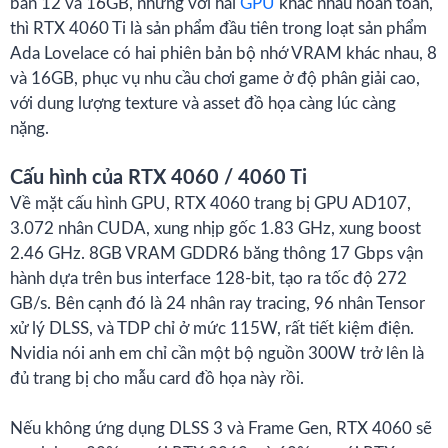
bản 12 và 16GB, nhưng với hai
GPU
khác nhau hoàn toàn,
thì RTX 4060 Ti là sản phẩm đầu tiên trong loạt sản phẩm
Ada Lovelace có hai phiên bản bộ nhớ VRAM khác nhau, 8
và 16GB, phục vụ nhu cầu chơi game ở độ phân giải cao,
với dung lượng texture và asset đồ họa càng lúc càng
nặng.
Cấu hình của RTX 4060 / 4060 Ti
Về mặt cấu hình GPU, RTX 4060 trang bị GPU AD107,
3.072 nhân CUDA, xung nhịp gốc 1.83 GHz, xung boost
2.46 GHz. 8GB VRAM GDDR6 băng thông 17 Gbps vận
hành dựa trên bus interface 128-bit, tạo ra tốc độ 272
GB/s. Bên cạnh đó là 24 nhân ray tracing, 96 nhân Tensor
xử lý DLSS, và TDP chỉ ở mức 115W, rất tiết kiệm điện.
Nvidia nói anh em chỉ cần một bộ nguồn 300W trở lên là
đủ trang bị cho mẫu card đồ họa này rồi.
Nếu không ứng dụng DLSS 3 và Frame Gen, RTX 4060 sẽ