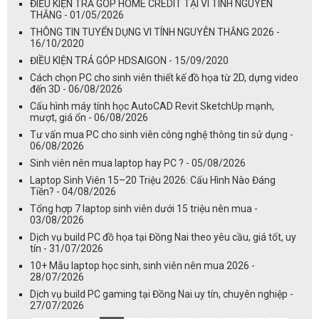
ĐIỀU KIỆN TRẢ GÓP HOME CREDIT TẠI VI TÍNH NGUYỄN
THẮNG - 01/05/2026
THÔNG TIN TUYỂN DỤNG VI TÍNH NGUYỄN THẮNG 2026 -
16/10/2020
ĐIỀU KIỆN TRẢ GÓP HDSAIGON - 15/09/2020
Cách chọn PC cho sinh viên thiết kế đồ họa từ 2D, dựng video
đến 3D - 06/08/2026
Cấu hình máy tính học AutoCAD Revit SketchUp mạnh,
mượt, giá ổn - 06/08/2026
Tư vấn mua PC cho sinh viên công nghệ thông tin sử dụng -
06/08/2026
Sinh viên nên mua laptop hay PC ? - 05/08/2026
Laptop Sinh Viên 15–20 Triệu 2026: Cấu Hình Nào Đáng
Tiền? - 04/08/2026
Tổng hợp 7 laptop sinh viên dưới 15 triệu nên mua -
03/08/2026
Dịch vụ build PC đồ họa tại Đồng Nai theo yêu cầu, giá tốt, uy
tín - 31/07/2026
10+ Mẫu laptop học sinh, sinh viên nên mua 2026 -
28/07/2026
Dịch vụ build PC gaming tại Đồng Nai uy tín, chuyên nghiệp -
27/07/2026