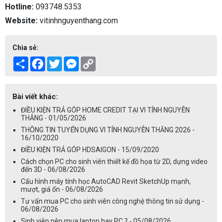
Hotline:
093748.5353
Website:
vitinhnguyenthang.com
Chia sẻ:
Share
Facebook
Twitter
Messenger
Copy
Link
Bài viết khác:
ĐIỀU KIỆN TRẢ GÓP HOME CREDIT TẠI VI TÍNH NGUYỄN
THẮNG - 01/05/2026
THÔNG TIN TUYỂN DỤNG VI TÍNH NGUYỄN THẮNG 2026 -
16/10/2020
ĐIỀU KIỆN TRẢ GÓP HDSAIGON - 15/09/2020
Cách chọn PC cho sinh viên thiết kế đồ họa từ 2D, dựng video
đến 3D - 06/08/2026
Cấu hình máy tính học AutoCAD Revit SketchUp mạnh,
mượt, giá ổn - 06/08/2026
Tư vấn mua PC cho sinh viên công nghệ thông tin sử dụng -
06/08/2026
Sinh viên nên mua laptop hay PC ? - 05/08/2026