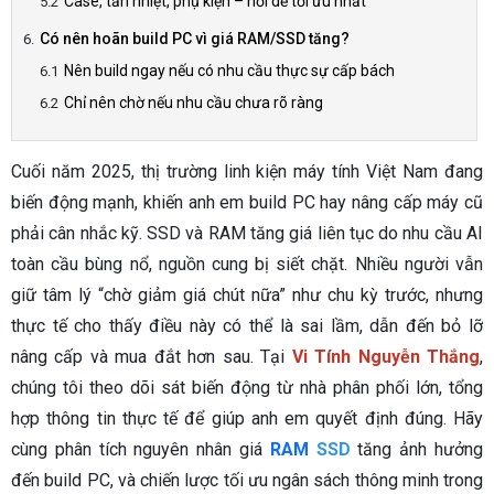
Case, tản nhiệt, phụ kiện – nơi dễ tối ưu nhất
Có nên hoãn build PC vì giá RAM/SSD tăng?
Nên build ngay nếu có nhu cầu thực sự cấp bách
Chỉ nên chờ nếu nhu cầu chưa rõ ràng
Cuối năm 2025, thị trường linh kiện máy tính Việt Nam đang
biến động mạnh, khiến anh em build PC hay nâng cấp máy cũ
phải cân nhắc kỹ. SSD và RAM tăng giá liên tục do nhu cầu AI
toàn cầu bùng nổ, nguồn cung bị siết chặt. Nhiều người vẫn
giữ tâm lý “chờ giảm giá chút nữa” như chu kỳ trước, nhưng
thực tế cho thấy điều này có thể là sai lầm, dẫn đến bỏ lỡ
nâng cấp và mua đắt hơn sau. Tại
Vi Tính Nguyễn Thắng
,
chúng tôi theo dõi sát biến động từ nhà phân phối lớn, tổng
hợp thông tin thực tế để giúp anh em quyết định đúng. Hãy
cùng phân tích nguyên nhân giá
RAM
SSD
tăng ảnh hưởng
đến build PC, và chiến lược tối ưu ngân sách thông minh trong