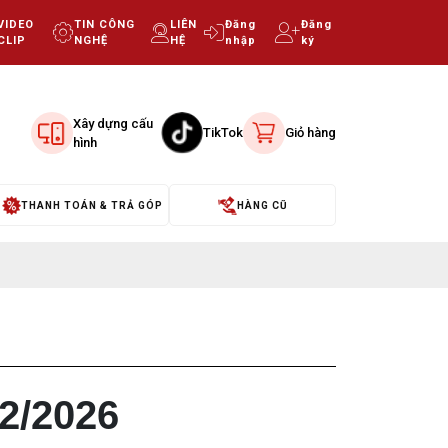
VIDEO
TIN CÔNG
LIÊN
Đăng
Đăng
CLIP
NGHỆ
HỆ
nhập
ký
Xây dựng cấu
TikTok
Giỏ hàng
hình
THANH TOÁN & TRẢ GÓP
HÀNG CŨ
2/2026