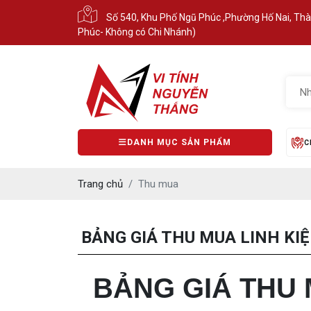
Số 540, Khu Phố Ngũ Phúc ,Phường Hố Nai, Th
Phúc- Không có Chi Nhánh)
DANH MỤC SẢN PHẨM
C
Trang chủ
Thu mua
BẢNG GIÁ THU MUA LINH KI
BẢNG GIÁ THU M