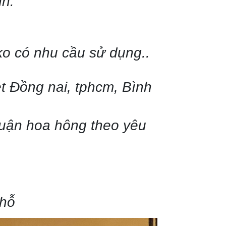
nh.
ko có nhu cầu sử dụng..
t Đồng nai, tphcm, Bình
thuận hoa hông theo yêu
chỗ