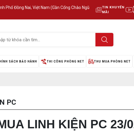
ành Phố Đồng Nai, Việt Nam (Gần Cổng Chào Ngũ
TIN KHUYẾN
MÃI
HÍNH SÁCH BẢO HÀNH
THI CÔNG PHÒNG NET
THU MUA PHÒNG NET
ỆN PC
UA LINH KIỆN PC 23/0