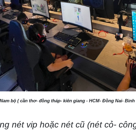
ng Nam bộ ( cần thơ- đồng tháp- kiên giang - HCM- Đồng Nai- B
òng nét vip hoặc nét cũ (nét cỏ- côn