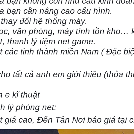
a bạn không còn nhu cầu kinh doa
a bạn cần nâng cao cấu hình.
thay đổi hệ thống máy.
ọc, văn phòng, máy tính tồn kho… 
, thanh lý tiệm net game.
t các tỉnh thành miền Nam ( Đặc biệ
ho tất cả anh em giới thiệu (thỏa 
a e kĩ thuật
 lý phòng net:
t giá cao, Đến Tân Nơi báo giá tại 