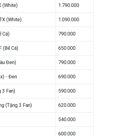
 (White)
1.790.000
TX (White)
1.090.000
ể Cá)
790.000
F (Bể Cá)
650.000
àu Đen)
790.000
x) - Đen
690.000
 3 Fan)
590.000
ng (Tặng 3 Fan)
620.000
540.000
600.000