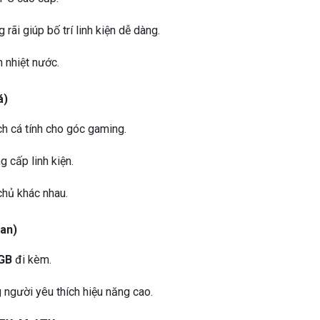
 rãi giúp bố trí linh kiện dễ dàng.
n nhiệt nước.
á)
ch cá tính cho góc gaming.
g cấp linh kiện.
chủ khác nhau.
Fan)
RGB
đi kèm.
 người yêu thích hiệu năng cao.