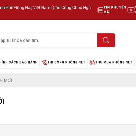
ành Phố Đồng Nai, Việt Nam (Gần Cổng Chào Ngũ
TIN KHUYẾN
MÃI
HÍNH SÁCH BẢO HÀNH
THI CÔNG PHÒNG NET
THU MUA PHÒNG NET
E MỚI
ỚI