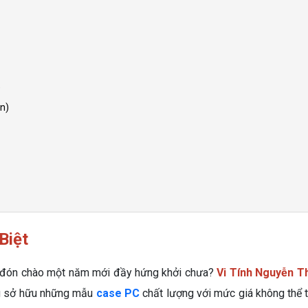
)
n)
Biệt
 đón chào một năm mới đầy hứng khởi chưa?
Vi Tính Nguyễn T
ng sở hữu những mẫu
case PC
chất lượng với mức giá không thể tố