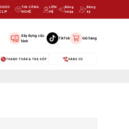
VIDEO
TIN CÔNG
LIÊN
Đăng
Đăng
CLIP
NGHỆ
HỆ
nhập
ký
Xây dựng cấu
TikTok
Giỏ hàng
hình
THANH TOÁN & TRẢ GÓP
HÀNG CŨ