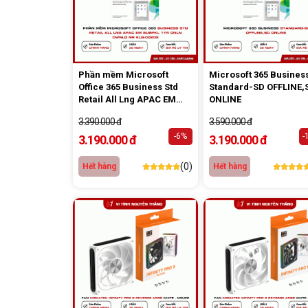
Phần mềm Microsoft
Microsoft 365 Busines
Office 365 Business Std
Standard-SD OFFLINE,
Retail All Lng APAC EM
ONLINE
SubPKL 1YR Onln DwnLd
3.390.000 đ
3.590.000 đ
NR KLQ-00209
-6%
-
3.190.000 đ
3.190.000 đ
(0)
Hết hàng
Hết hàng