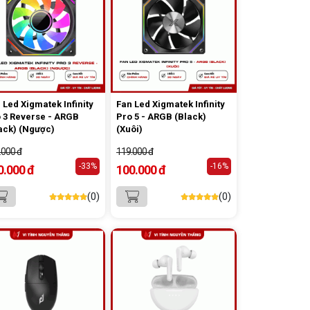
 Led Xigmatek Infinity
Fan Led Xigmatek Infinity
 3 Reverse - ARGB
Pro 5 - ARGB (Black)
ack) (Ngược)
(Xuôi)
.000 đ
119.000 đ
-33%
-16%
0.000 đ
100.000 đ
(0)
(0)