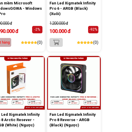
n mềm Microsoft
Fan Led Xigmatek Infinity
ndowsGGWA - Windows
Pro 6 - ARGB (Black)
Pro
(Xuôi)
90.000 đ
1.200.000 đ
-2%
-92%
890.000 đ
100.000 đ
(0)
(0)
t hàng
 Led Xigmatek Infinity
Fan Led Xigmatek Infinity
 8 Arctic Resever -
Pro 8 Reverse - ARGB
B (White) (Ngược)
(Black) (Ngược)