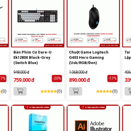
Bàn Phím Cơ Dare-U
Chuột Game Logitech
Tai
Ek1280X Black-Grey
G403 Hero Gaming
Lập
(Switch Blue)
(Usb/RGB/Đen)
948.000 đ
1.068.000 đ
406
17%
-20%
-17%
759.000 đ
890.000 đ
33
(0)
(0)
(0)