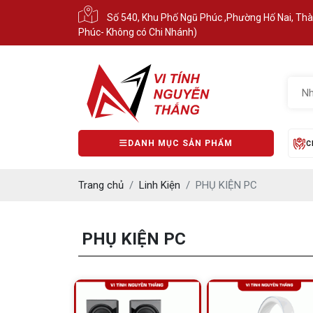
Số 540, Khu Phố Ngũ Phúc ,Phường Hố Nai, Th
Phúc- Không có Chi Nhánh)
DANH MỤC SẢN PHẨM
C
Trang chủ
Linh Kiện
PHỤ KIỆN PC
PHỤ KIỆN PC