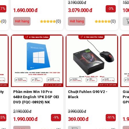
3.190.000 đ
150
17%
-3%
1.690.000 đ
3.079.000 đ
10
(0)
(0)
(0)
Hết hàng
Hết hàng
ity
Phần mềm Win 10 Pro
Chuột Fuhlen G90 V2 -
Giá
64Bit English 1PK DSP OEI
Black
Pre
DVD (FQC-08929) NK
GPU
5.0
2.190.000 đ
3.990.000 đ
33%
-9%
-91%
1.990.000 đ
369.000 đ
1.