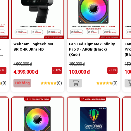
Webcam Logitech MX
Fan Led Xigmatek Infinity
Fan
-
BRIO 4K Ultra HD
Pro 3 - ARGB (Black)
Pro
(Xuôi)
(Bl
bảo
4.890.000 đ
150.000 đ
150
-9%
-10%
-33%
4.399.000 đ
100.000 đ
10
(0)
(0)
(0)
Hết hàng