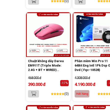
(0)
Chuột không dây Dareu
Phần mềm Win Pro 11
EM911T (Triple Mode:
64Bit Eng Intl 1Pk Dsp 
2.4G + BT + WIRED)
Dvd ( Fqc-10528)
(Magenta)
468.000 đ
4.308.000 đ
-17%
390.000 đ
4.190.000 đ
(0)
Hết hàng