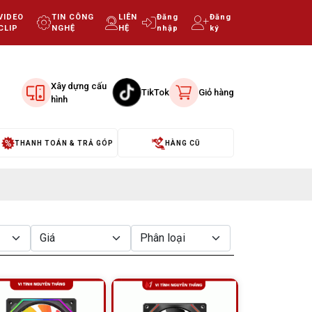
VIDEO
TIN CÔNG
LIÊN
Đăng
Đăng
CLIP
NGHỆ
HỆ
nhập
ký
Xây dựng cấu
TikTok
Giỏ hàng
hình
THANH TOÁN & TRẢ GÓP
HÀNG CŨ