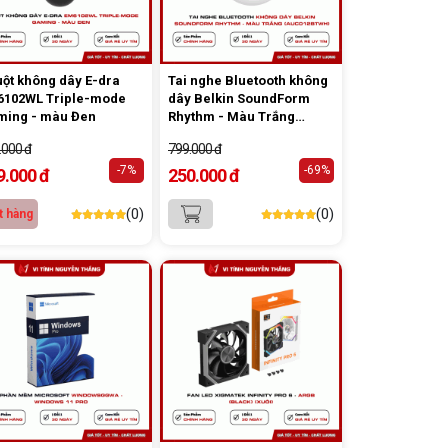
ột không dây E-dra
Tai nghe Bluetooth không
6102WL Triple-mode
dây Belkin SoundForm
ming - màu Đen
Rhythm - Màu Trắng
(AUC012BTWH)
.000 đ
799.000 đ
-7%
-69%
9.000 đ
250.000 đ
(0)
(0)
t hàng