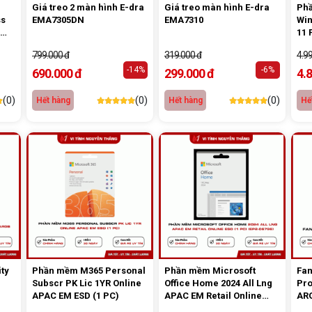
Giá treo 2 màn hình E-dra
Giá treo màn hình E-dra
Phầ
ss
EMA7305DN
EMA7310
Wi
11 
799.000 đ
319.000 đ
4.9
-14%
-6%
690.000 đ
299.000 đ
4.
(0)
(0)
(0)
Hết hàng
Hết hàng
Hế
ity
Phần mềm M365 Personal
Phần mềm Microsoft
Fan
Subscr PK Lic 1YR Online
Office Home 2024 All Lng
Pro
APAC EM ESD (1 PC)
APAC EM Retail Online
ARG
ESD (1 PC) (EP2-06796)