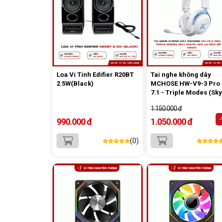
Loa Vi Tính Edifier R20BT
Tai nghe không dây
2.5W(Black)
MCHOSE HW-V9-3 Pro 
7.1 - Triple Modes (Sky
White) (Giữ lại Box để 
1.150.000 đ
hành)
990.000 đ
1.050.000 đ
(0)