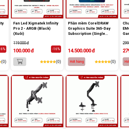
ity
Fan Led Xigmatek Infinity
Phần mềm CorelDRAW
Chu
Pro 2 - ARGB (Black)
Graphics Suite 365-Day
EM
(Xuôi)
Subscription (Single
Ga
User) - 365 ngày
119.000 đ
299
16%
-16%
100.000 đ
14.500.000 đ
27
(0)
(0)
(0)
Hết hàng
Hế