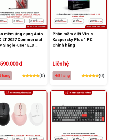
n mềm ứng dụng Auto
Phần mềm diệt Virus
 LT 2027 Commercial
Kaspersky Plus 1 PC
 Single-user ELD
Chính hãng
ual Subscription - 12
ng
.590.000 đ
Liên hệ
(0)
(0)
t hàng
Hết hàng