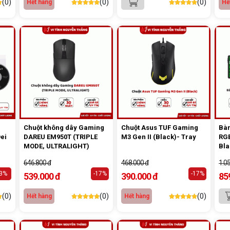
(0)
(0)
(0)
Hết hàng
Hế
Chuột không dây Gaming
Chuột Asus TUF Gaming
Bàn
Oei
DAREU EM950T (TRIPLE
M3 Gen II (Black)- Tray
RGB
MODE, ULTRALIGHT)
Bla
646.800 đ
468.000 đ
1.0
-3%
-17%
-17%
539.000 đ
390.000 đ
85
(0)
(0)
(0)
Hết hàng
Hết hàng