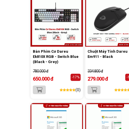
Bàn Phím Cơ Dareu
Chuột Máy Tính Dareu
Ek810X RGB - Switch Blue
Em911 - Black
(Black - Grey)
780.000 đ
334.800 đ
-17%
-
650.000 đ
279.000 đ
(0)