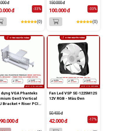
.000 đ
150.000 đ
-33%
-33%
0.000 đ
100.000 đ
(0)
(0)
 dựng VGA Phanteks
Fan Led VSP SE-1225M12S
mium Gen5 Vertical
12V RGB - Màu Đen
 Bracket + Riser PCIe
 ARGB (White)
50.400 đ
-17%
990.000 đ
42.000 đ