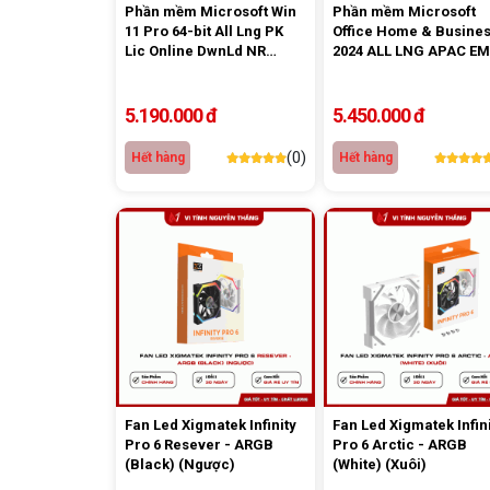
Phần mềm Microsoft Win
Phần mềm Microsoft
11 Pro 64-bit All Lng PK
Office Home & Busine
Lic Online DwnLd NR
2024 ALL LNG APAC EM
(FQC-10572)
Retail Online ESD (EP2-
06604)
5.190.000 đ
5.450.000 đ
(0)
Hết hàng
Hết hàng
Fan Led Xigmatek Infinity
Fan Led Xigmatek Infin
Pro 6 Resever - ARGB
Pro 6 Arctic - ARGB
(Black) (Ngược)
(White) (Xuôi)