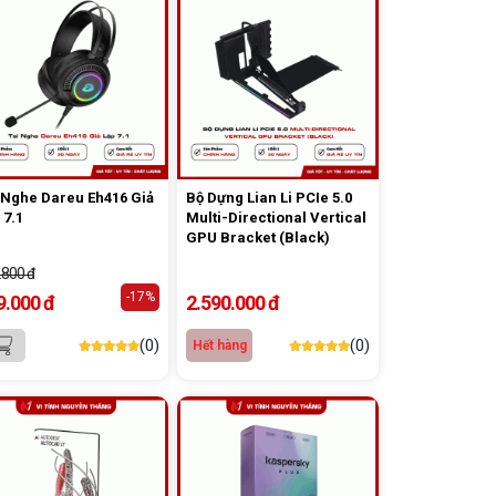
 Nghe Dareu Eh416 Giả
Bộ Dựng Lian Li PCIe 5.0
 7.1
Multi-Directional Vertical
GPU Bracket (Black)
.800 đ
-17%
9.000 đ
2.590.000 đ
(0)
(0)
Hết hàng