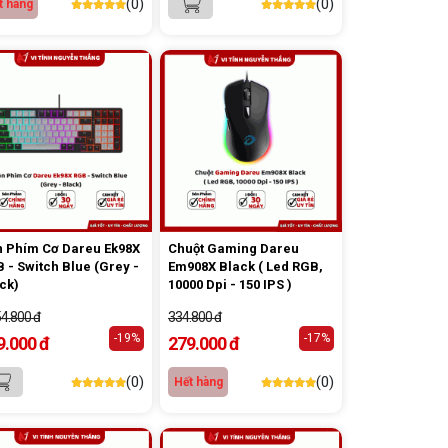
(0)
(0)
t hàng
 Phím Cơ Dareu Ek98X
Chuột Gaming Dareu
 - Switch Blue (Grey -
Em908X Black ( Led RGB,
ck)
10000 Dpi - 150 IPS )
54.800 đ
334.800 đ
-19%
-17%
9.000 đ
279.000 đ
(0)
(0)
Hết hàng