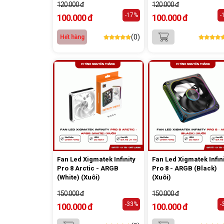
120.000 đ
120.000 đ
-17%
-
100.000 đ
100.000 đ
(0)
Hết hàng
Fan Led Xigmatek Infinity
Fan Led Xigmatek Infin
Pro 8 Arctic - ARGB
Pro 8 - ARGB (Black)
(White) (Xuôi)
(Xuôi)
150.000 đ
150.000 đ
-33%
-
100.000 đ
100.000 đ