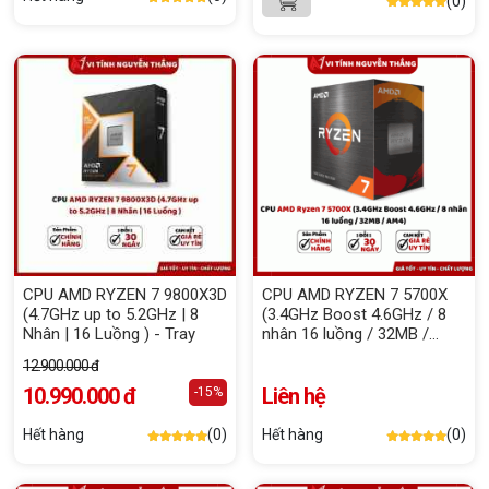
(0)
CPU AMD RYZEN 7 9800X3D
CPU AMD RYZEN 7 5700X
(4.7GHz up to 5.2GHz | 8
(3.4GHz Boost 4.6GHz / 8
Nhân | 16 Luồng ) - Tray
nhân 16 luồng / 32MB /
AM4) Box Chính hãng
12.900.000 đ
10.990.000 đ
Liên hệ
-15%
Hết hàng
(0)
Hết hàng
(0)