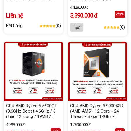
Cache) - Tray Chính hãng
Threads / 65W / AM5) -
4.428.000 đ
Tray
Liên hệ
3.390.000 đ
-23%
Hết hàng
(0)
(0)
CPU AMD Ryzen 5 5600GT
CPU AMD Ryzen 9 9900X3D
(3.6GHz Boost 4.6GHz / 6
(AMD AM5 - 12 Core - 24
nhân 12 luồng / 19MB /
Thread - Base 4.4Ghz -
AM4) Box chính hãng
Turbo 5.5Ghz - Cache
4.788.000 đ
17.590.000 đ
140MB)