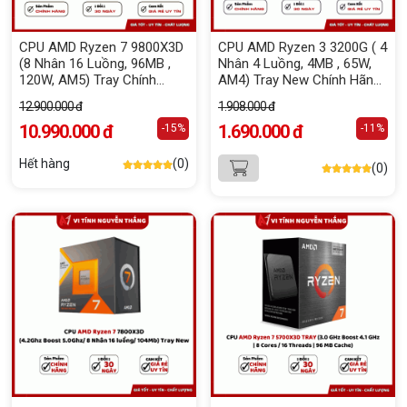
CPU AMD Ryzen 7 9800X3D
CPU AMD Ryzen 3 3200G ( 4
(8 Nhân 16 Luồng, 96MB ,
Nhân 4 Luồng, 4MB , 65W,
120W, AM5) Tray Chính
AM4) Tray New Chính Hãng
Hãng
(MPK) - Tặng Fan Zin
12.900.000 đ
1.908.000 đ
10.990.000 đ
1.690.000 đ
-15%
-11%
Hết hàng
(0)
(0)