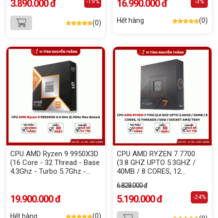
3.890.000 đ
16.990.000 đ
-19%
-3%
Hết hàng
(0)
(0)
CPU AMD Ryzen 9 9950X3D
CPU AMD RYZEN 7 7700
(16 Core - 32 Thread - Base
(3.8 GHZ UPTO 5.3GHZ /
4.3Ghz - Turbo 5.7Ghz -
40MB / 8 CORES, 12
Cache 140MB)
THREADS / 65W / SOCKET
6.828.000 đ
AM5) TRAY
19.900.000 đ
5.190.000 đ
-24%
Hết hàng
(0)