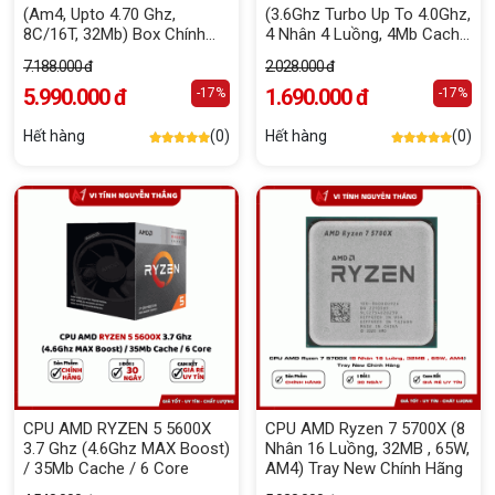
(Am4, Upto 4.70 Ghz,
(3.6Ghz Turbo Up To 4.0Ghz,
8C/16T, 32Mb) Box Chính
4 Nhân 4 Luồng, 4Mb Cache,
Hãng
65W)
7.188.000 đ
2.028.000 đ
5.990.000 đ
1.690.000 đ
-17%
-17%
Hết hàng
(0)
Hết hàng
(0)
CPU AMD RYZEN 5 5600X
CPU AMD Ryzen 7 5700X (8
3.7 Ghz (4.6Ghz MAX Boost)
Nhân 16 Luồng, 32MB , 65W,
/ 35Mb Cache / 6 Core
AM4) Tray New Chính Hãng