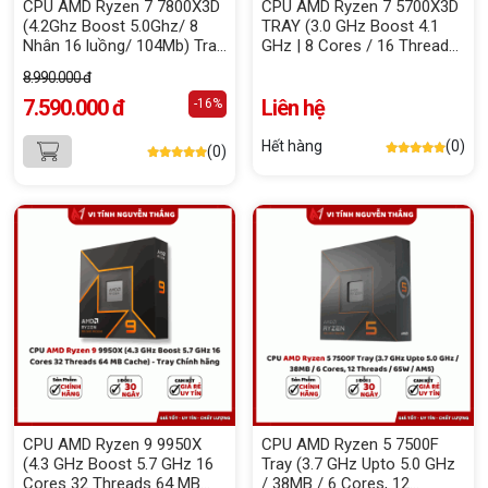
CPU AMD Ryzen 7 7800X3D
CPU AMD Ryzen 7 5700X3D
(4.2Ghz Boost 5.0Ghz/ 8
TRAY (3.0 GHz Boost 4.1
Nhân 16 luồng/ 104Mb) Tray
GHz | 8 Cores / 16 Threads
New
| 96 MB Cache)
8.990.000 đ
7.590.000 đ
Liên hệ
-16%
Hết hàng
(0)
(0)
CPU AMD Ryzen 9 9950X
CPU AMD Ryzen 5 7500F
(4.3 GHz Boost 5.7 GHz 16
Tray (3.7 GHz Upto 5.0 GHz
Cores 32 Threads 64 MB
/ 38MB / 6 Cores, 12