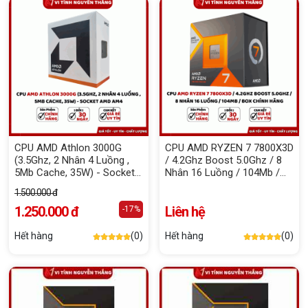
CPU AMD Athlon 3000G
CPU AMD RYZEN 7 7800X3D
(3.5Ghz, 2 Nhân 4 Luồng ,
/ 4.2Ghz Boost 5.0Ghz / 8
5Mb Cache, 35W) - Socket
Nhân 16 Luồng / 104Mb /
Amd Am4
Box Chính Hãng
1.500.000 đ
1.250.000 đ
Liên hệ
-17%
Hết hàng
(0)
Hết hàng
(0)