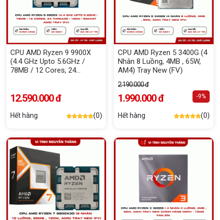
CPU AMD Ryzen 9 9900X
CPU AMD Ryzen 5 3400G (4
(4.4 GHz Upto 5.6GHz /
Nhân 8 Luồng, 4MB , 65W,
78MB / 12 Cores, 24
AM4) Tray New (FV)
Threads / 120W / Socket
2.190.000 đ
AM5) TRAY (FV)
12.590.000 đ
1.990.000 đ
-9%
Hết hàng
(0)
Hết hàng
(0)