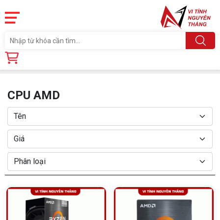
Trang chủ
Linh Kiện
CPU - BỘ VI XỬ LÝ
CPU AMD
CPU AMD