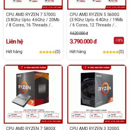
CPU AMD RYZEN 7 5700G
CPU AMD RYZEN 5 5600G
(3.8Ghz Upto 4.6Ghz / 20Mb
(3.9Ghz Upto 4.4Ghz / 19Mb
/ 8 Cores, 16 Threads /
/ 6 Cores, 12 Threads /
65W) Box Chính Hãng
65W) Box Chính Hãng
4.620.000 đ
Liên hệ
3.790.000 đ
-18%
Hết hàng
(0)
Hết hàng
(0)
CPU AMD RYZEN 7 5800X
CPU AMD RYZEN 3 3200G