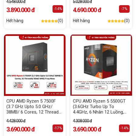
4.548.000 đ
5.028.000 đ
3.890.000 đ
4.690.000 đ
-14%
-7%
Hết hàng
(0)
Hết hàng
(0)
CPU AMD Ryzen 5 7500F
CPU AMD Ryzen 5 5500GT
(3.7 GHz Upto 5.0 GHz/
(3.6GHz Turbo Up To
38MB/ 6 Cores, 12 Threads/
4.4GHz, 6 Nhân 12 Luồng,
65W/ AM5) Tray New
19MB, 65W, AM4) Box Chính
4.428.000 đ
4.308.000 đ
Hãng - Giữ lại Box để bảo
3.690.000 đ
hành
3.690.000 đ
-17%
-14%