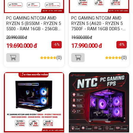
PC GAMING NTCGM AMD
PC GAMING NTCGM AMD
RYZEN 5 (B550M - RYZEN 5
RYZEN 5 (A620 - RYZEN 5
5500 - RAM 16GB - 256GB
7500F - RAM 16GB DDR5 -
NVME - RTX 3060 12GB )
256GB NVME - RX 6500 XT
20.990.000 đ
19.500.000 đ
4GB)
19.690.000 đ
17.990.000 đ
-6%
-8%
(0)
(0)