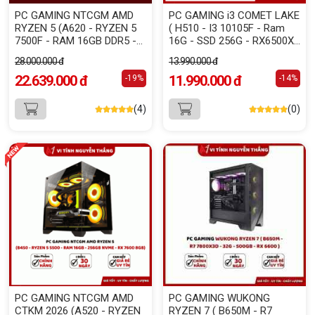
PC GAMING NTCGM AMD
PC GAMING i3 COMET LAKE
RYZEN 5 (A620 - RYZEN 5
( H510 - I3 10105F - Ram
7500F - RAM 16GB DDR5 -
16G - SSD 256G - RX6500XT
500GB NVME - RX 7600
4G - PSU 550W)
28.000.000 đ
13.990.000 đ
8GB)
22.639.000 đ
11.990.000 đ
-19%
-14%
(4)
(0)
PC GAMING NTCGM AMD
PC GAMING WUKONG
CTKM 2026 (A520 - RYZEN
RYZEN 7 ( B650M - R7