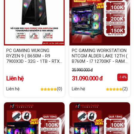
PC GAMING WUKONG
PC GAMING WORKSTATION
RYZEN 9 ( B650M - R9
NTCGM ALDER LAKE 12TH (
7900X3D - 32G - 1TB - RTX
B760M - I7 12700KF - RAM
5070 12G )
32G - SSD 500G NVME -
35.990.000 đ
VGA RTX3060 12G )
Liên hệ
31.090.000 đ
-14%
Liên hệ
(0)
Liên hệ
(2)