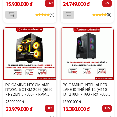
15.900.000 đ
24.749.000 đ
-16%
-5%
(4)
(5)
PC GAMING NTCGM AMD
PC GAMING INTEL ALDER
RYZEN 5 CTKM 2026 (B650
LAKE I3 THẾ HỆ 12 (H610 -
- RYZEN 5 7500F - RAM
I3 12100F - 16G - RX 7600
16GB DDR5 - 256GB NVME -
8G)
25.990.000 đ
18.900.000 đ
RTX 5060 8GB)
23.979.000 đ
16.390.000 đ
-8%
-13%