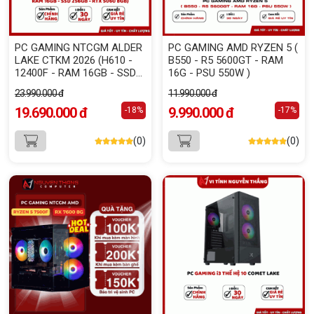
PC GAMING NTCGM ALDER
PC GAMING AMD RYZEN 5 (
LAKE CTKM 2026 (H610 -
B550 - R5 5600GT - RAM
12400F - RAM 16GB - SSD
16G - PSU 550W )
256GB - RTX 5060 8GB)
23.990.000 đ
11.990.000 đ
19.690.000 đ
9.990.000 đ
-18%
-17%
(0)
(0)