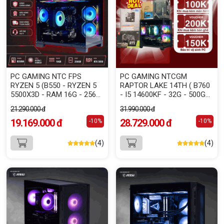
PC GAMING NTC FPS
PC GAMING NTCGM
RYZEN 5 (B550 - RYZEN 5
RAPTOR LAKE 14TH ( B760
5500X3D - RAM 16G - 256G
- I5 14600KF - 32G - 500G
NVME - VGA RTX 5050 8GB)
NVME - RTX 3060 12G )
21.290.000 đ
31.990.000 đ
19.169.000 đ
28.729.000 đ
-10%
-10%
(4)
(4)