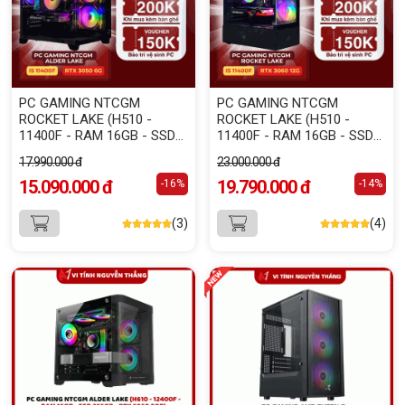
PC GAMING NTCGM
PC GAMING NTCGM
ROCKET LAKE (H510 -
ROCKET LAKE (H510 -
11400F - RAM 16GB - SSD
11400F - RAM 16GB - SSD
256GB - RTX 3050 6GB)
256GB - RTX 3060 12GB)
17.990.000 đ
23.000.000 đ
15.090.000 đ
19.790.000 đ
-16%
-14%
(3)
(4)