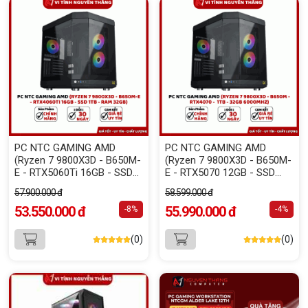
PC NTC GAMING AMD
PC NTC GAMING AMD
(Ryzen 7 9800X3D - B650M-
(Ryzen 7 9800X3D - B650M-
E - RTX5060Ti 16GB - SSD
E - RTX5070 12GB - SSD
1TB - RAM 32GB)
1TB - RAM 32GB)
57.900.000 đ
58.599.000 đ
53.550.000 đ
55.990.000 đ
-8%
-4%
(0)
(0)