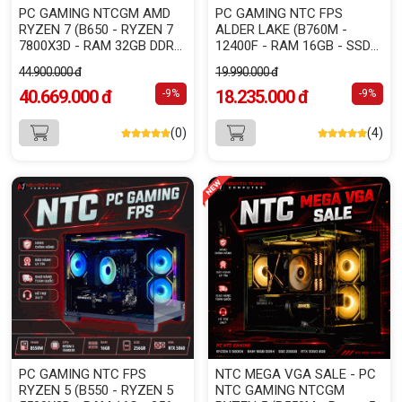
PC GAMING NTCGM AMD
PC GAMING NTC FPS
RYZEN 7 (B650 - RYZEN 7
ALDER LAKE (B760M -
7800X3D - RAM 32GB DDR5
12400F - RAM 16GB - SSD
- 500GB NVME - RX 9060XT
256GB - RTX 5050 8GB)
44.900.000 đ
19.990.000 đ
16GB)
40.669.000 đ
18.235.000 đ
-9%
-9%
(0)
(4)
PC GAMING NTC FPS
NTC MEGA VGA SALE - PC
RYZEN 5 (B550 - RYZEN 5
NTC GAMING NTCGM