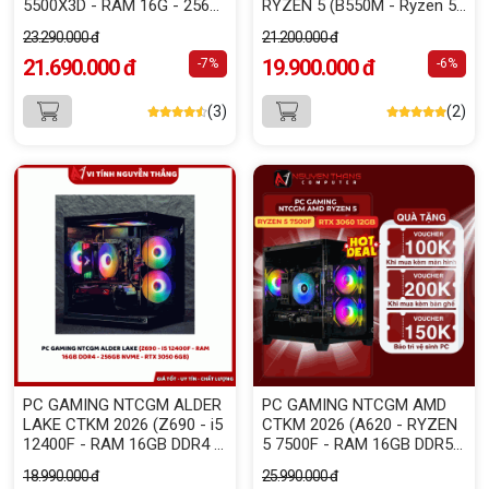
5500X3D - RAM 16G - 256G
RYZEN 5 (B550M - Ryzen 5
NVME - VGA RTX 5060 8GB)
5600X - RAM 16GB - SSD
23.290.000 đ
21.200.000 đ
256GB - RTX 5060 8GB)
21.690.000 đ
19.900.000 đ
-7%
-6%
(3)
(2)
PC GAMING NTCGM ALDER
PC GAMING NTCGM AMD
LAKE CTKM 2026 (Z690 - i5
CTKM 2026 (A620 - RYZEN
12400F - RAM 16GB DDR4 -
5 7500F - RAM 16GB DDR5 -
256GB NVME - RTX 3050
512GB NVME - RTX 3060
18.990.000 đ
25.990.000 đ
6GB)
12GB)