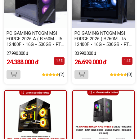
PC GAMING NTCGM MSI
PC GAMING NTCGM MSI
FORGE 2026 A ( B760M - I5
FORGE 2026 ( B760M - I5
12400F - 16G - 500GB - RTX
12400F - 16G - 500GB - RTX
5060 8GB - 650W )
5060 8GB - 650W )
27.990.000 đ
30.990.000 đ
24.388.000 đ
26.699.000 đ
-13%
-14%
(2)
(0)