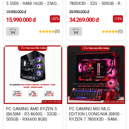
5 5500 - RAM 16GB - 256GB
7800X3D - 32G - 500GB - RX
NVME - RX 7600 8GB )
7600 )
19.990.000 đ
39.990.000 đ
15.990.000 đ
34.269.000 đ
-20%
-14%
(0)
(0)
PC GAMING AMD RYZEN 5
PC GAMING MSI MLG
(B650M - R5 8600G - 32GB -
EDITION LOONG:NIA (B850 -
500GB - RX6600 8GB)
RYZEN 7 7800X3D - RAM
32GB DDR5 - 1TB NVME -