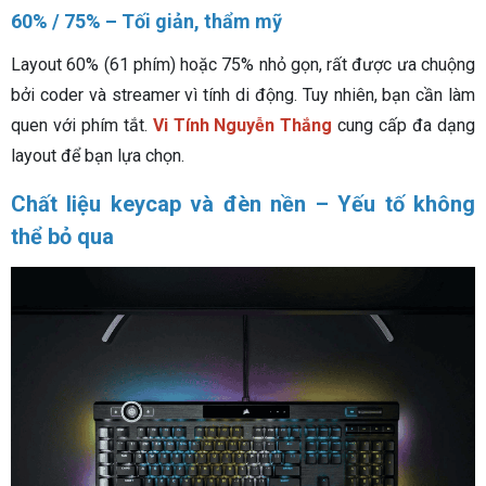
60% / 75% – Tối giản, thẩm mỹ
Layout 60% (61 phím) hoặc 75% nhỏ gọn, rất được ưa chuộng
bởi coder và streamer vì tính di động. Tuy nhiên, bạn cần làm
quen với phím tắt.
Vi Tính Nguyễn Thắng
cung cấp đa dạng
layout để bạn lựa chọn.
Chất liệu keycap và đèn nền – Yếu tố không
thể bỏ qua