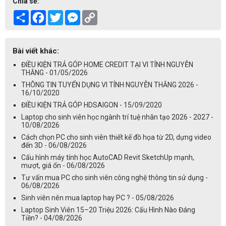
Chia sẻ:
Share
Facebook
Twitter
Messenger
Copy
Link
Bài viết khác:
ĐIỀU KIỆN TRẢ GÓP HOME CREDIT TẠI VI TÍNH NGUYỄN
THẮNG - 01/05/2026
THÔNG TIN TUYỂN DỤNG VI TÍNH NGUYỄN THẮNG 2026 -
16/10/2020
ĐIỀU KIỆN TRẢ GÓP HDSAIGON - 15/09/2020
Laptop cho sinh viên học ngành trí tuệ nhân tạo 2026 - 2027 -
10/08/2026
Cách chọn PC cho sinh viên thiết kế đồ họa từ 2D, dựng video
đến 3D - 06/08/2026
Cấu hình máy tính học AutoCAD Revit SketchUp mạnh,
mượt, giá ổn - 06/08/2026
Tư vấn mua PC cho sinh viên công nghệ thông tin sử dụng -
06/08/2026
Sinh viên nên mua laptop hay PC ? - 05/08/2026
Laptop Sinh Viên 15–20 Triệu 2026: Cấu Hình Nào Đáng
Tiền? - 04/08/2026