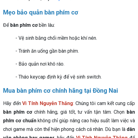
Mẹo bảo quản bàn phím cơ
Để
bàn phím cơ
bền lâu:
- Vệ sinh bằng chổi mềm hoặc khí nén.
- Tránh ăn uống gần bàn phím.
- Bảo quản nơi khô ráo.
- Tháo keycap định kỳ để vệ sinh switch.
Mua bàn phím cơ chính hãng tại Đồng Nai
Hãy đến
Vi Tính Nguyễn Thắng
:
Chúng tôi cam kết cung cấp
bàn phím cơ
chính hãng, giá tốt, tư vấn tận tâm.
Chọn
bàn
phím cơ chuẩn
không chỉ giúp nâng cao hiệu suất làm việc và
chơi game mà còn thể hiện phong cách cá nhân. Dù bạn là
dân
văn phòng hay gamer
, hãy đến
Vi Tính Nguyễn Thắng
để