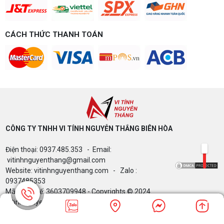
CÁCH THỨC THANH TOÁN
CÔNG TY TNHH VI TÍNH NGUYỄN THẮNG BIÊN HÒA​
Điện thoại: 0937.485.353 - Email:
vitinhnguyenthang@gmail.com
Website: vitinhnguyenthang.com - Zalo :
0937485353
Mã Số Thuế: 3603709948 - Copyrights © 2024
Vitinhnguyenthang.com. All Rights Reserved