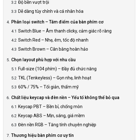
Độ bền vượt trội
Dễ dàng tùy chỉnh và cá nhân hóa
Phân loại switch – Tâm điểm của bàn phím cơ
Switch Blue – Âm thanh clicky, cảm giác rõ ràng
Switch Red – Nhẹ, êm, tốc độ nhanh
Switch Brown – Cân bằng hoàn hảo
Chọn layout phù hợp với nhu cầu
Full-size (104 phím) – Đầy đủ chức năng
TKL (Tenkeyless) – Gọn nhẹ, linh hoạt
60% / 75% – Tối giản, thẩm mỹ
Chất liệu keycap và đèn nền – Yếu tố không thể bỏ qua
Keycap PBT – Bền bỉ, chống mòn
Keycap ABS – Mịn, sáng, giá mềm
Đèn nền RGB – Tăng tính chuyên nghiệp
Thương hiệu bàn phím cơ uy tín