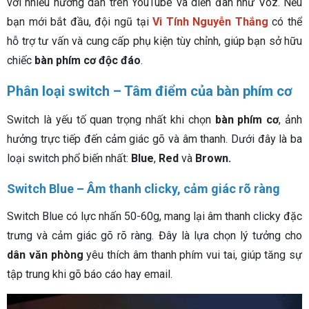
với nhiều hướng dẫn trên YouTube và diễn đàn như Voz. Nếu
bạn mới bắt đầu, đội ngũ tại
Vi Tính Nguyễn Thắng
có thể
hỗ trợ tư vấn và cung cấp phụ kiện tùy chỉnh, giúp bạn sở hữu
chiếc
bàn phím cơ
độc đáo
.
Phân loại switch – Tâm điểm của bàn phím cơ
Switch là yếu tố quan trọng nhất khi chọn
bàn phím cơ
, ảnh
hưởng trực tiếp đến cảm giác gõ và âm thanh. Dưới đây là ba
loại switch phổ biến nhất:
Blue
,
Red
và
Brown.
Switch Blue – Âm thanh clicky, cảm giác rõ ràng
Switch Blue có lực nhấn 50-60g, mang lại âm thanh clicky đặc
trưng và cảm giác gõ rõ ràng. Đây là lựa chọn lý tưởng cho
dân văn phòng
yêu thích âm thanh phím vui tai, giúp tăng sự
tập trung khi gõ báo cáo hay email.