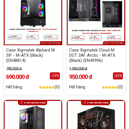
Case Xigmatek Alphard M
Case Xigmatek Cloud M
3IF - M-ATX (Black)
DGT 3AF Arctic - M-ATX
(EN48814)
(Black) (EN49996)
790.000 đ
1.390.000 đ
690.000 đ
950.000 đ
-13%
-32%
Hết hàng
(0)
Hết hàng
(0)