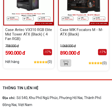
Case Antec VX310 RGB Elite
Case MIK Focalors M - M-
Mid Tower ATX (Black) ( 4
ATX (Black)
Fan RGB)
708.000 đ
1.068.000 đ
590.000 đ
890.000 đ
-17%
-17%
Hết hàng
(0)
(0)
THÔNG TIN LIÊN HỆ
Địa chỉ:
Số 540, Khu Phố Ngũ Phúc, Phường Hố Nai, Thành Phố
Đồng Nai, Việt Nam