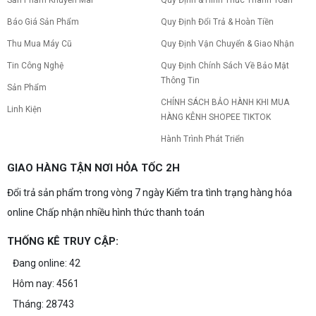
Sản Phẩm Khuyến Mãi
Quy Định & Hình Thức Thanh Toán
Báo Giá Sản Phẩm
Quy Định Đổi Trả & Hoàn Tiền
Thu Mua Máy Cũ
Quy Định Vận Chuyển & Giao Nhận
Tin Công Nghệ
Quy Định Chính Sách Về Bảo Mật
Thông Tin
Sản Phẩm
CHÍNH SÁCH BẢO HÀNH KHI MUA
Linh Kiện
HÀNG KÊNH SHOPEE TIKTOK
Hành Trình Phát Triển
GIAO HÀNG TẬN NƠI HỎA TỐC 2H
Đổi trả sản phẩm trong vòng 7 ngày Kiểm tra tình trạng hàng hóa
online Chấp nhận nhiều hình thức thanh toán
THỐNG KÊ TRUY CẬP:
Đang online: 42
Hôm nay: 4561
Tháng: 28743