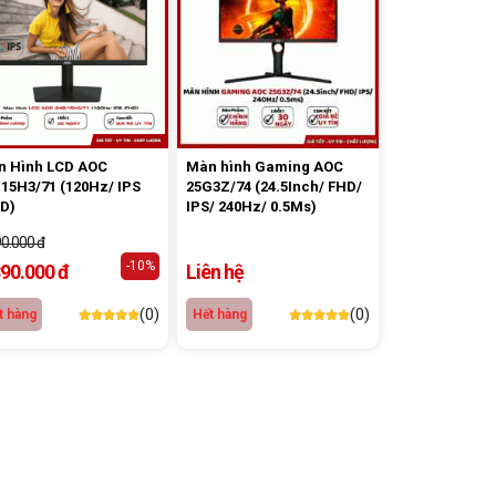
n Hình LCD AOC
Màn hình Gaming AOC
15H3/71 (120Hz/ IPS
25G3Z/74 (24.5Inch/ FHD/
D)
IPS/ 240Hz/ 0.5Ms)
90.000 đ
-10%
890.000 đ
Liên hệ
(0)
(0)
t hàng
Hết hàng