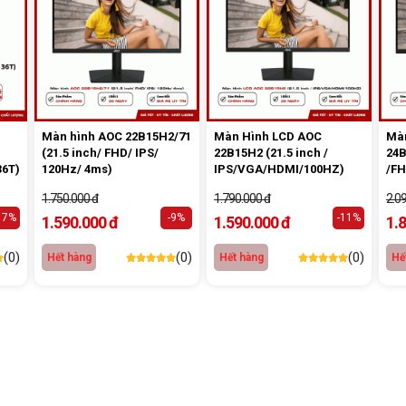
Màn hình AOC 22B15H2/71
Màn Hình LCD AOC
Mà
(21.5 inch/ FHD/ IPS/
22B15H2 (21.5 inch /
24B
36T)
120Hz/ 4ms)
IPS/VGA/HDMI/100HZ)
/FH
1.750.000 đ
1.790.000 đ
2.0
17%
-9%
-11%
1.590.000 đ
1.590.000 đ
1.
(0)
(0)
(0)
Hết hàng
Hết hàng
Hế