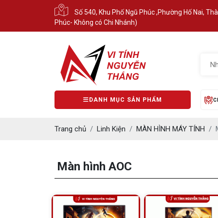
Số 540, Khu Phố Ngũ Phúc ,Phường Hố Nai, Th
Phúc- Không có Chi Nhánh)
DANH MỤC SẢN PHẨM
C
Trang chủ
Linh Kiện
MÀN HÌNH MÁY TÍNH
Màn hình AOC