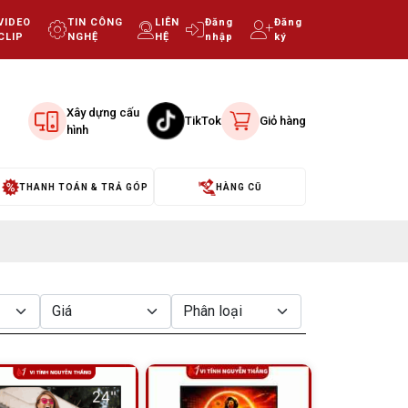
VIDEO
TIN CÔNG
LIÊN
Đăng
Đăng
CLIP
NGHỆ
HỆ
nhập
ký
Xây dựng cấu
TikTok
Giỏ hàng
hình
THANH TOÁN & TRẢ GÓP
HÀNG CŨ