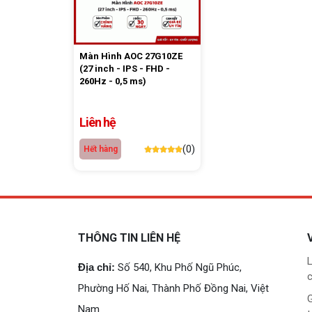
Màn Hình AOC 27G10ZE
(27 inch - IPS - FHD -
260Hz - 0,5 ms)
Liên hệ
(0)
Hết hàng
THÔNG TIN LIÊN HỆ
L
Địa chỉ:
Số 540, Khu Phố Ngũ Phúc,
c
Phường Hố Nai, Thành Phố Đồng Nai, Việt
G
Nam