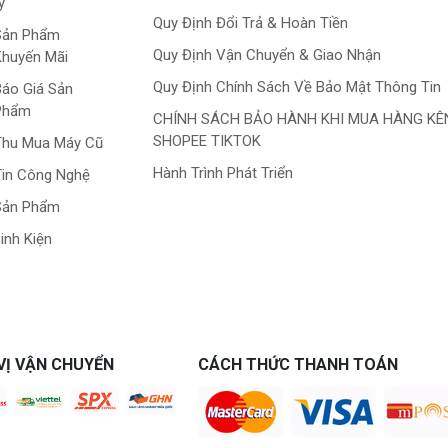
y
Quy Định Đổi Trả & Hoàn Tiền
Sản Phẩm
Quy Định Vận Chuyển & Giao Nhận
Khuyến Mãi
Quy Định Chính Sách Về Bảo Mật Thông Tin
áo Giá Sản
Phẩm
CHÍNH SÁCH BẢO HÀNH KHI MUA HÀNG KÊ
SHOPEE TIKTOK
Thu Mua Máy Cũ
Hành Trình Phát Triển
in Công Nghệ
Sản Phẩm
inh Kiện
VỊ VẬN CHUYỂN
CÁCH THỨC THANH TOÁN