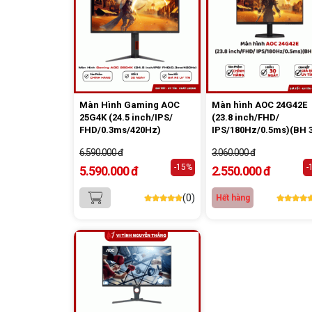
Màn Hình Gaming AOC
Màn hình AOC 24G42E
25G4K (24.5 inch/IPS/
(23.8 inch/FHD/
FHD/0.3ms/420Hz)
IPS/180Hz/0.5ms)(BH 
6.590.000 đ
3.060.000 đ
-15%
-
5.590.000 đ
2.550.000 đ
(0)
Hết hàng