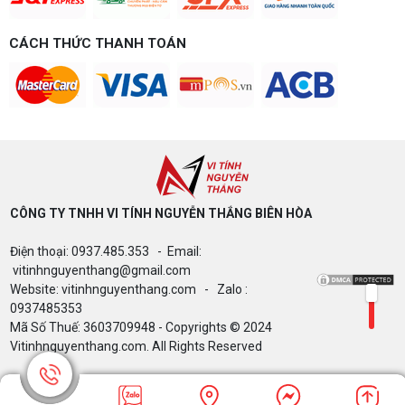
Build PC Gaming theo ngân sách từ 10
đến 40 triệu
CÁCH THỨC THANH TOÁN
Build PC gaming theo ngân sách từ 10-40 triệu:
cách phân bổ CPU, GPU, RAM hợp lý, chọn
Intel/AMD và tránh sai tương thích. Tư vấn miễn
phí tại Vi tính Nguyễn Thắng.
LÊN ĐỜI PC MÙA HÈ CÙNG COMBO
GIGABYTE & INTEL CORE ULTRA 200S
PLUS – NHẬN VOUCHER ĐẾN 800K
CÔNG TY TNHH VI TÍNH NGUYỄN THẮNG BIÊN HÒA​
Thông báo v/v sử dụng phần mềm bản
Điện thoại: 0937.485.353 - Email:
quyền ( Vi tính Nguyễn Thắng)
vitinhnguyenthang@gmail.com
Website: vitinhnguyenthang.com - Zalo :
0937485353
Mã Số Thuế: 3603709948 - Copyrights © 2024
Vitinhnguyenthang.com. All Rights Reserved
Bảng giá Cài Đặt WinDow Trial Phần
Mềm Vi Tính Nguyễn Thắng