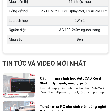
Màu hiển thị
16.7 triệu màu
trí tương đương
Gói hỗ trợ vay ưu đãi: - Khoản vay lên đến 100
triệu đồng - Thủ tục cực kì đơn giản: bản sao
Cổng kết nối
2 x HDMI 2.1, 1 x DisplayPort, 1 x Audio Out 
CMND và Hộ khẩu - Xét duyệt nhanh chóng trong
vòng 10 phút
Loa tích hợp
2W x 2
Cách chọn PC cho sinh viên thiết kế đồ
họa từ 2D, dựng video đến 3D
Nguồn điện
AC 100-240V, nguồn trong
Hướng dẫn chọn PC cho sinh viên thiết kế đồ họa
từ 2D, dựng video đến 3D. Cấu hình tối ưu, dùng
Màu sắc
Đen
bền 4 năm đại học. Tư vấn lắp đặt tại Vi Tính
Nguyễn Thắng.
Cấu hình máy tính học AutoCAD Revit
SketchUp mạnh, mượt, giá ổn
TIN TỨC VÀ VIDEO MỚI NHẤT
Tìm hiểu ngay cấu hình máy tính học AutoCAD
Revit SketchUp mạnh, mượt, tối ưu chi phí giúp
dân thiết kế, kiến trúc vận hành mượt mà, không
giật lag.
Tư vấn mua PC cho sinh viên công nghệ
thông tin sử dụng
Hướng dẫn chọn PC cho sinh viên công nghệ
thông tin 2026 -2027. Tư vấn cấu hình học lập
trình, chạy Docker, máy ảo, Android Studio tối ưu
chi phí.