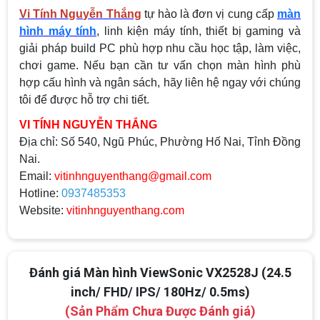
Vi Tính Nguyễn Thắng
tự hào là đơn vị cung cấp
màn
hình máy tính
, linh kiện máy tính, thiết bị gaming và
giải pháp build PC phù hợp nhu cầu học tập, làm việc,
chơi game. Nếu bạn cần tư vấn chọn màn hình phù
hợp cấu hình và ngân sách, hãy liên hệ ngay với chúng
tôi để được hỗ trợ chi tiết.
VI TÍNH NGUYỄN THẮNG
Địa chỉ:
Số 540, Ngũ Phúc, Phường Hố Nai, Tỉnh Đồng
Nai.
Email:
vitinhnguyenthang@gmail.com
Hotline:
0937485353
Website:
vitinhnguyenthang.com
Đánh giá Màn hình ViewSonic VX2528J (24.5
inch/ FHD/ IPS/ 180Hz/ 0.5ms)
(Sản Phẩm Chưa Được Đánh giá)