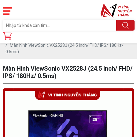
Trang chủ
Linh Kiện
MÀN HÌNH MÁY TÍNH
Viewsonic
Màn hình ViewSonic VX2528J (24.5 inch/ FHD/ IPS/ 180Hz/
0.5ms)
Màn Hình ViewSonic VX2528J (24.5 Inch/ FHD/
IPS/ 180Hz/ 0.5ms)