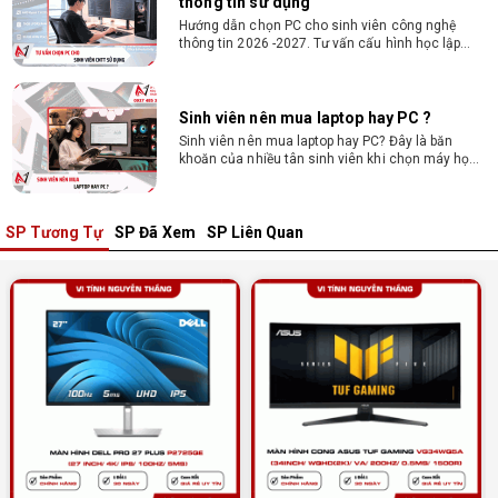
Sinh viên nên mua laptop hay PC ?
Sinh viên nên mua laptop hay PC? Đây là băn
khoăn của nhiều tân sinh viên khi chọn máy học
tập. Xem ngay phân tích để chọn thiết bị chuẩn
ngành, hợp túi tiền!
Laptop Sinh Viên 15–20 Triệu 2026: Cấu
Hình Nào Đáng Tiền?
Tìm laptop sinh viên 15–20 triệu phù hợp ngành
học năm 2026? Khám phá cách chọn cấu hình,
RAM, SSD, màn hình và khả năng nâng cấp hợp lý.
SP Tương Tự
SP Đã Xem
SP Liên Quan
Tổng hợp 7 laptop sinh viên dưới 15 triệu
nên mua
Bạn tìm laptop cho sinh viên dưới 15 triệu mượt
mà, bền bỉ? Xem ngay gợi ý các thương hiệu
laptop bền, cấu hình mạnh cho sinh viên sử dụng
4 năm đại học.
Dịch vụ build PC đồ họa tại Đồng Nai theo
yêu cầu, giá tốt, uy tín
Dịch vụ build PC đồ họa tại Đồng Nai theo yêu
cầu uy tín, tối ưu cấu hình xử lý 3D và dựng video
mượt mà. Đăng ký nhận tư vấn và báo giá chi tiết
ngay.