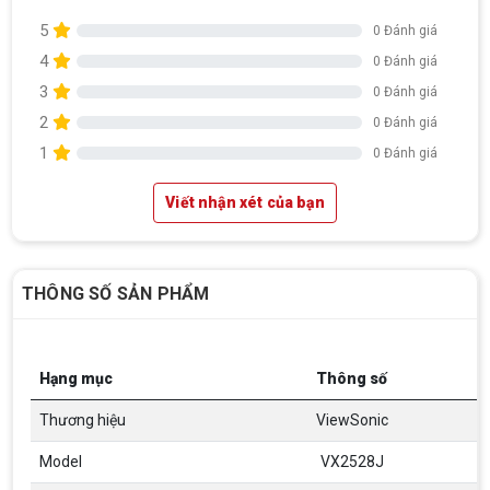
5
0 Đánh giá
4
0 Đánh giá
3
0 Đánh giá
2
0 Đánh giá
1
0 Đánh giá
Viết nhận xét của bạn
THÔNG SỐ SẢN PHẨM
Top 18 tựa game PC huyền thoại gắn liền
với tuổi thơ của game thủ Việt vào những
Hạng mục
Thông số
năm 2000
Top 18 tựa game PC huyền thoại gắn liền với tuổi
thơ của game thủ Việt vào những năm 2000
Thương hiệu
ViewSonic
Model
VX2528J
Hãng ASRock Công Bố 2 dòng Card Đồ
Họa AMD Radeon™ RX 6600 XT