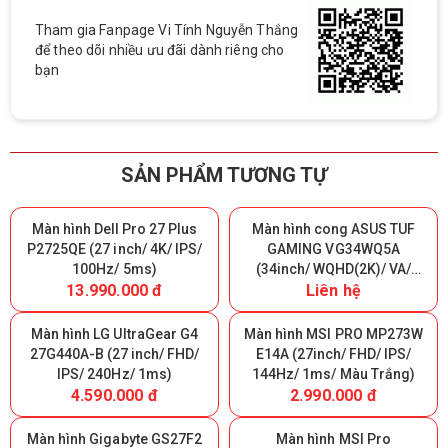
Tham gia Fanpage Vi Tính Nguyễn Thắng
để theo dõi nhiều ưu đãi dành riêng cho
bạn
SẢN PHẨM TƯƠNG TỰ
Màn hình Dell Pro 27 Plus
Màn hình cong ASUS TUF
P2725QE (27 inch/ 4K/ IPS/
GAMING VG34WQ5A
100Hz/ 5ms)
(34inch/ WQHD(2K)/ VA/
13.990.000 đ
Liên hệ
200Hz/ 0.5ms/ 1500R)
Màn hình LG UltraGear G4
Màn hình MSI PRO MP273W
27G440A-B (27 inch/ FHD/
E14A (27inch/ FHD/ IPS/
IPS/ 240Hz/ 1ms)
144Hz/ 1ms/ Màu Trắng)
4.590.000 đ
2.990.000 đ
Màn hình Gigabyte GS27F2
Màn hình MSI Pro