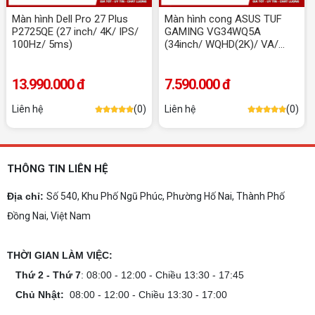
10+ Mẫu laptop học sinh, sinh viên nên
mua 2026
Màn hình Dell Pro 27 Plus
Màn hình cong ASUS TUF
Gợi ý 10+ mẫu laptop cho học sinh sinh viên
P2725QE (27 inch/ 4K/ IPS/
GAMING VG34WQ5A
2026 theo ngân sách và ngành học: tiêu chí
100Hz/ 5ms)
(34inch/ WQHD(2K)/ VA/
chọn, cấu hình nên có và cách kiểm tra máy
200Hz/ 0.5ms/ 1500R)
trước khi mua.
Dịch vụ build PC gaming tại Đồng Nai uy
13.990.000 đ
7.590.000 đ
tín, chuyên nghiệp
Liên hệ
(0)
Liên hệ
(0)
Dịch vụ build PC gaming tại Đồng Nai uy tín, cấu
hình mạnh, tối ưu chi phí, test máy tại chỗ. Khám
phá ngay địa chỉ tư vấn và lắp đặt dàn PC chơi
game mượt mà!
Cách tính công suất nguồn PC chi tiết dễ
THÔNG TIN LIÊN HỆ
hiểu
Cách tính công suất nguồn PC giúp bạn chọn PSU
Địa chỉ:
Số 540, Khu Phố Ngũ Phúc, Phường Hố Nai, Thành Phố
phù hợp, đảm bảo hệ thống vận hành ổn định và
tối ưu chi phí. Xem ngay hướng dẫn tại đây
Đồng Nai, Việt Nam
Cách kiểm tra tương thích linh kiện PC
THỜI GIAN LÀM VIỆC:
dễ hiểu
Hướng dẫn kiểm tra tương thích linh kiện PC trước
Thứ 2 - Thứ 7
: 08:00 - 12:00 - Chiều 13:30 - 17:45
khi build: socket CPU mainboard, chuẩn RAM,
nguồn cho VGA và kích thước case. Có checklist
Chủ Nhật:
08:00 - 12:00 - Chiều 13:30 - 17:00
copy nhanh.