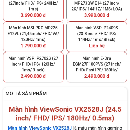
(27inch/ FHD/ IPS/ 240Hz/
MP273QW E14 (27 inch/
1ms)
2K/ IPS/ 144HZ/ 1MS/ LOA)
3.690.000 đ
3.990.000 đ
Màn hình MSI PRO MP225
Màn hình VSP IP2409S
E12VL (21,45inch/ FHD/ VA/
(23.8 inch/ FHD/ IPS/
120Hz/ 1ms)
144Hz/ 1ms/ Black)
1.790.000 đ
Liên hệ
Màn hình VSP IP2702S (27
Màn hình E-Dra
inch/ FHD/ IPS/ 120Hz/
EGM27F180PVS (27 inch/
1ms/ Black)
FHD/ Fast IPS/ 180Hz/
2.490.000 đ
2.490.000 đ
0.5ms)
MÔ TẢ SẢN PHẨM
Màn hình ViewSonic VX2528J (24.5
inch/ FHD/ IPS/ 180Hz/ 0.5ms)
Màn hình ViewSonic VX2528J
là mẫu màn hình gaming