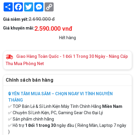
Share
Facebook
Twitter
Messenger
Copy
Link
2.690.000 đ
Giá niêm yết:
2.590.000 vnđ
Giá khuyến mãi:
Hết hàng
Giao Hàng Toàn Quốc - 1 Đổi 1 Trong 30 Ngày - Nâng Cấp
Thu Mua Phòng Net
Chính sách bán hàng
🔒 YÊN TÂM MUA SẮM – CHỌN NGAY VI TÍNH NGUYỄN
THẮNG
✅ TOP Bán Lẻ & Sỉ Linh Kiện Máy Tính Chính Hãng
Miền Nam
✅ Chuyên Sỉ Linh Kiện, PC, Gaming Gear Cho Đại Lý
✅ Sản phẩm chính hãng
✅ Hỗ trợ
1 Đổi 1 trong 30
ngày đầu ( Riêng Màn, Laptop 7 ngày
)