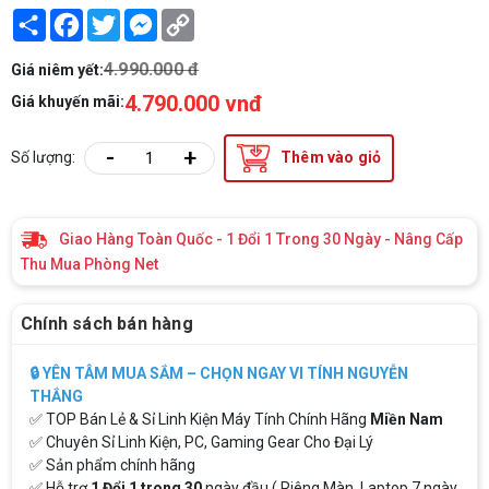
Share
Facebook
Twitter
Messenger
Copy
Link
4.990.000 đ
Giá niêm yết:
4.790.000 vnđ
Giá khuyến mãi:
-
+
Số lượng:
Thêm vào giỏ
Giao Hàng Toàn Quốc - 1 Đổi 1 Trong 30 Ngày - Nâng Cấp
Thu Mua Phòng Net
Chính sách bán hàng
🔒 YÊN TÂM MUA SẮM – CHỌN NGAY VI TÍNH NGUYỄN
THẮNG
✅ TOP Bán Lẻ & Sỉ Linh Kiện Máy Tính Chính Hãng
Miền Nam
✅ Chuyên Sỉ Linh Kiện, PC, Gaming Gear Cho Đại Lý
✅ Sản phẩm chính hãng
✅ Hỗ trợ
1 Đổi 1 trong 30
ngày đầu ( Riêng Màn, Laptop 7 ngày