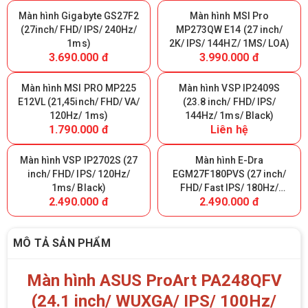
Màn hình Gigabyte GS27F2
Màn hình MSI Pro
(27inch/ FHD/ IPS/ 240Hz/
MP273QW E14 (27 inch/
1ms)
2K/ IPS/ 144HZ/ 1MS/ LOA)
3.690.000 đ
3.990.000 đ
Màn hình MSI PRO MP225
Màn hình VSP IP2409S
E12VL (21,45inch/ FHD/ VA/
(23.8 inch/ FHD/ IPS/
120Hz/ 1ms)
144Hz/ 1ms/ Black)
1.790.000 đ
Liên hệ
Màn hình VSP IP2702S (27
Màn hình E-Dra
inch/ FHD/ IPS/ 120Hz/
EGM27F180PVS (27 inch/
1ms/ Black)
FHD/ Fast IPS/ 180Hz/
2.490.000 đ
2.490.000 đ
0.5ms)
MÔ TẢ SẢN PHẨM
Màn hình ASUS ProArt PA248QFV
(24.1 inch/ WUXGA/ IPS/ 100Hz/