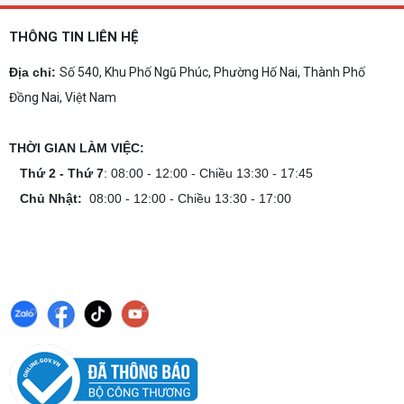
Cách tính công suất nguồn PC chi tiết dễ
hiểu
THÔNG TIN LIÊN HỆ
Cách tính công suất nguồn PC giúp bạn chọn PSU
phù hợp, đảm bảo hệ thống vận hành ổn định và
Địa chỉ:
Số 540, Khu Phố Ngũ Phúc, Phường Hố Nai, Thành Phố
tối ưu chi phí. Xem ngay hướng dẫn tại đây
Đồng Nai, Việt Nam
Cách kiểm tra tương thích linh kiện PC
dễ hiểu
THỜI GIAN LÀM VIỆC:
Hướng dẫn kiểm tra tương thích linh kiện PC trước
khi build: socket CPU mainboard, chuẩn RAM,
Thứ 2 - Thứ 7
: 08:00 - 12:00 - Chiều 13:30 - 17:45
nguồn cho VGA và kích thước case. Có checklist
Chủ Nhật:
08:00 - 12:00 - Chiều 13:30 - 17:00
copy nhanh.
Nâng cấp PC nên ưu tiên nâng gì trước ?
Nâng cấp pc nên nâng gì trước để tối ưu chi phí và
tăng hiệu năng tối đa? Xem ngay thứ tự ưu tiên
nâng cấp linh kiện PC chi tiết trong bài viết này!
PC gaming nóng quạt kêu to: Nguyên
nhân và Cách khắc phục
Tình trạng PC gaming nóng quạt kêu to khiến
máy giật lag, giảm tuổi thọ? Tìm hiểu ngay
nguyên nhân và cách khắc phục hiệu quả để máy