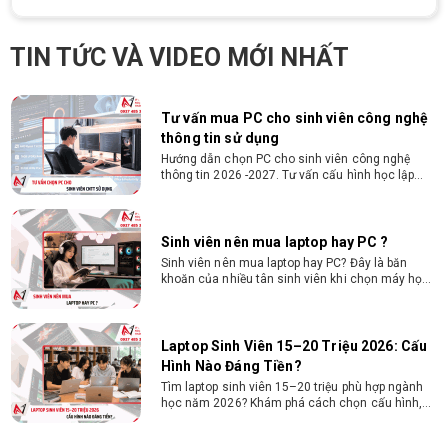
Cấu hình máy tính học AutoCAD Revit
SketchUp mạnh, mượt, giá ổn
Tìm hiểu ngay cấu hình máy tính học AutoCAD
TIN TỨC VÀ VIDEO MỚI NHẤT
Revit SketchUp mạnh, mượt, tối ưu chi phí giúp
dân thiết kế, kiến trúc vận hành mượt mà, không
giật lag.
Tư vấn mua PC cho sinh viên công nghệ
thông tin sử dụng
Hướng dẫn chọn PC cho sinh viên công nghệ
thông tin 2026 -2027. Tư vấn cấu hình học lập
trình, chạy Docker, máy ảo, Android Studio tối ưu
chi phí.
Sinh viên nên mua laptop hay PC ?
Sinh viên nên mua laptop hay PC? Đây là băn
khoăn của nhiều tân sinh viên khi chọn máy học
tập. Xem ngay phân tích để chọn thiết bị chuẩn
ngành, hợp túi tiền!
Laptop Sinh Viên 15–20 Triệu 2026: Cấu
Hình Nào Đáng Tiền?
Tìm laptop sinh viên 15–20 triệu phù hợp ngành
học năm 2026? Khám phá cách chọn cấu hình,
RAM, SSD, màn hình và khả năng nâng cấp hợp lý.