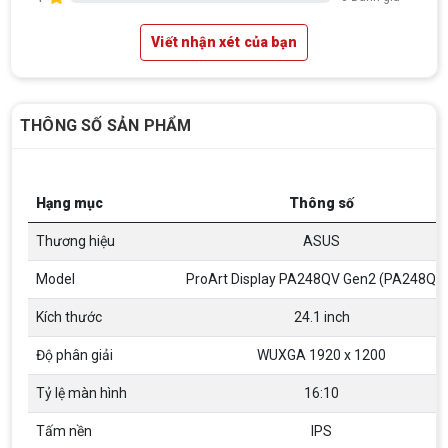
Viết nhận xét của bạn
THÔNG SỐ SẢN PHẨM
Hạng mục
Thông số
Thương hiệu
ASUS
Model
ProArt Display PA248QV Gen2 (PA248QF
Kích thước
24.1 inch
Độ phân giải
WUXGA 1920 x 1200
Tỷ lệ màn hình
16:10
Tấm nền
IPS