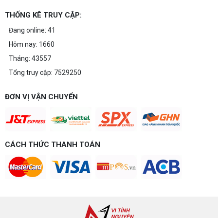
THỐNG KÊ TRUY CẬP:
Build PC gaming 20 triệu: Chiến game,
làm đồ họa thoải mái
Đang online: 41
Build PC gaming 20 triệu nên chọn cấu hình nào
Hôm nay: 1660
để chơi mượt 1080p và 2K? Nguyễn Thắng tư vấn
chi tiết CPU, VGA, RAM, nguồn theo đúng nhu cầu
Tháng: 43557
chơi game của bạn.
Tổng truy cập: 7529250
Build PC gaming 15 triệu chơi được
game gì? Gợi ý cấu hình dễ nâng cấp
Build PC gaming 15 triệu chơi được game gì? Vi
ĐƠN VỊ VẬN CHUYỂN
tính Nguyễn Thắng gợi ý cấu hình esports mượt,
dễ nâng cấp CPU/VGA sau này, tư vấn miễn phí
theo đúng ngân sách.
Build PC Gaming theo ngân sách từ 10
đến 40 triệu
CÁCH THỨC THANH TOÁN
Build PC gaming theo ngân sách từ 10-40 triệu:
cách phân bổ CPU, GPU, RAM hợp lý, chọn
Intel/AMD và tránh sai tương thích. Tư vấn miễn
phí tại Vi tính Nguyễn Thắng.
LÊN ĐỜI PC MÙA HÈ CÙNG COMBO
GIGABYTE & INTEL CORE ULTRA 200S
PLUS – NHẬN VOUCHER ĐẾN 800K