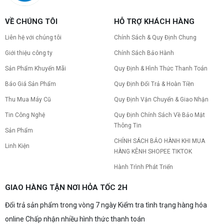
hoạt động êm ái.
CPU AMD Ryzen 7 7700X3D full box mới
VỀ CHÚNG TÔI
HỖ TRỢ KHÁCH HÀNG
ra mắt: Nhanh, Mạnh, Giá tốt
CPU AMD Ryzen 7 7700X3D chính thức ra mắt
Liên hệ với chúng tôi
Chính Sách & Quy Định Chung
với công nghệ 3D V-Cache đỉnh cao, mang lại
hiệu năng chơi game vượt trội. Khám phá chi tiết
Giới thiệu công ty
Chính Sách Bảo Hành
ngay!
Sản Phẩm Khuyến Mãi
Quy Định & Hình Thức Thanh Toán
10 Nguyên nhân khiến PC gaming bị tụt
FPS thường gặp
Báo Giá Sản Phẩm
Quy Định Đổi Trả & Hoàn Tiền
PC gaming bị tụt FPS sau một thời gian? Tìm hiểu
10 nguyên nhân khiến máy tụt FPS khi chơi game
Thu Mua Máy Cũ
Quy Định Vận Chuyển & Giao Nhận
và cách kiểm tra, khắc phục từng bước tại Vi Tính
Tin Công Nghệ
Quy Định Chính Sách Về Bảo Mật
Nguyễn Thắng.
Thông Tin
NVIDIA Hoãn Ra Mắt Dòng RTX 50
Sản Phẩm
SUPER: Card Đã Tới Tay Đối Tác Nhưng
CHÍNH SÁCH BẢO HÀNH KHI MUA
Linh Kiện
"Mắc Kẹt" Vì Giá RAM GDDR7 3GB
NVIDIA đột ngột tạm hoãn ra mắt dòng card đồ
HÀNG KÊNH SHOPEE TIKTOK
họa GeForce RTX 50 SUPER dù sản phẩm đã cập
bến nhà máy của các đối tác. Nguyên nhân chính
Hành Trình Phát Triển
bắt nguồn từ mức giá "đắt đỏ" của các chip bộ
nhớ GDDR7 3GB, khi chi phí cao gấp 3 lần so với
Build PC gaming 30 triệu: Cấu hình
GIAO HÀNG TẬN NƠI HỎA TỐC 2H
phiên bản 2GB tiêu chuẩn. Cùng khám phá chi tiết
khủng, đáng xuống tiền
4 mẫu card bị ảnh hưởng, bài toán kinh tế của
NVIDIA và lời khuyên mua sắm dành cho game
Đổi trả sản phẩm trong vòng 7 ngày Kiểm tra tình trạng hàng hóa
Bạn đang tìm cấu hình build PC gaming 30 triệu
thủ vào lúc này!
siêu mạnh mẽ? Xem ngay gợi ý những bộ máy
online Chấp nhận nhiều hình thức thanh toán
chơi game cấu hình đỉnh cao, đáng xuống tiền.