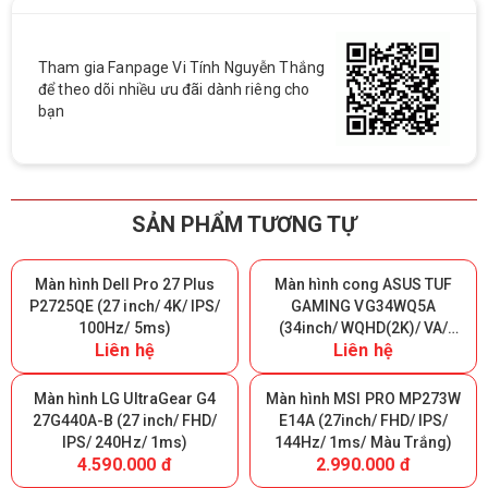
Tham gia Fanpage Vi Tính Nguyễn Thắng
để theo dõi nhiều ưu đãi dành riêng cho
bạn
SẢN PHẨM TƯƠNG TỰ
Màn hình Dell Pro 27 Plus
Màn hình cong ASUS TUF
P2725QE (27 inch/ 4K/ IPS/
GAMING VG34WQ5A
100Hz/ 5ms)
(34inch/ WQHD(2K)/ VA/
Liên hệ
Liên hệ
200Hz/ 0.5ms/ 1500R)
Màn hình LG UltraGear G4
Màn hình MSI PRO MP273W
27G440A-B (27 inch/ FHD/
E14A (27inch/ FHD/ IPS/
IPS/ 240Hz/ 1ms)
144Hz/ 1ms/ Màu Trắng)
4.590.000 đ
2.990.000 đ