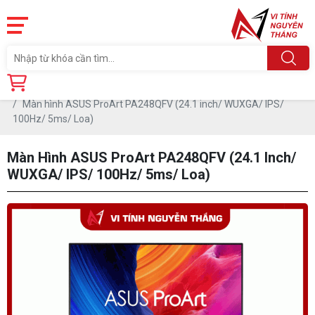
Trang chủ
Linh Kiện
MÀN HÌNH MÁY TÍNH
Màn hình Asus
Màn hình ASUS ProArt PA248QFV (24.1 inch/ WUXGA/ IPS/
100Hz/ 5ms/ Loa)
Màn Hình ASUS ProArt PA248QFV (24.1 Inch/
WUXGA/ IPS/ 100Hz/ 5ms/ Loa)