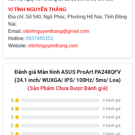
VI TÍNH NGUYỄN THẮNG
Địa chỉ:
Số 540, Ngũ Phúc, Phường Hố Nai, Tỉnh Đồng
Nai.
Email:
vitinhnguyenthang@gmail.com
Hotline:
0937485353
Website:
vitinhnguyenthang.com
Đánh giá Màn hình ASUS ProArt PA248QFV
(24.1 inch/ WUXGA/ IPS/ 100Hz/ 5ms/ Loa)
(Sản Phẩm Chưa Được Đánh giá)
5
0 Đánh giá
4
0 Đánh giá
3
0 Đánh giá
2
0 Đánh giá
1
0 Đánh giá