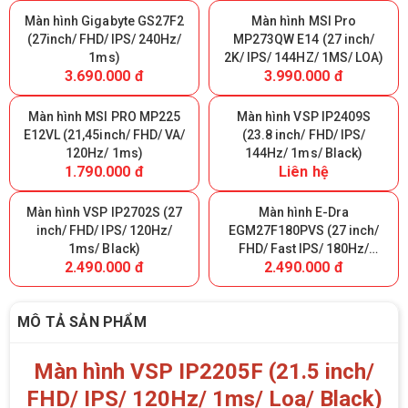
Màn hình Gigabyte GS27F2
Màn hình MSI Pro
(27inch/ FHD/ IPS/ 240Hz/
MP273QW E14 (27 inch/
1ms)
2K/ IPS/ 144HZ/ 1MS/ LOA)
3.690.000 đ
3.990.000 đ
Màn hình MSI PRO MP225
Màn hình VSP IP2409S
E12VL (21,45inch/ FHD/ VA/
(23.8 inch/ FHD/ IPS/
120Hz/ 1ms)
144Hz/ 1ms/ Black)
1.790.000 đ
Liên hệ
Màn hình VSP IP2702S (27
Màn hình E-Dra
inch/ FHD/ IPS/ 120Hz/
EGM27F180PVS (27 inch/
1ms/ Black)
FHD/ Fast IPS/ 180Hz/
2.490.000 đ
2.490.000 đ
0.5ms)
MÔ TẢ SẢN PHẨM
Màn hình VSP IP2205F (21.5 inch/
FHD/ IPS/ 120Hz/ 1ms/ Loa/ Black)