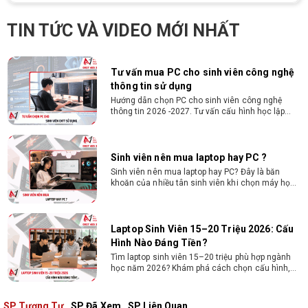
SketchUp mạnh, mượt, giá ổn
Tìm hiểu ngay cấu hình máy tính học AutoCAD
TIN TỨC VÀ VIDEO MỚI NHẤT
Revit SketchUp mạnh, mượt, tối ưu chi phí giúp
dân thiết kế, kiến trúc vận hành mượt mà, không
giật lag.
Tư vấn mua PC cho sinh viên công nghệ
thông tin sử dụng
Hướng dẫn chọn PC cho sinh viên công nghệ
thông tin 2026 -2027. Tư vấn cấu hình học lập
trình, chạy Docker, máy ảo, Android Studio tối ưu
chi phí.
Sinh viên nên mua laptop hay PC ?
Sinh viên nên mua laptop hay PC? Đây là băn
khoăn của nhiều tân sinh viên khi chọn máy học
tập. Xem ngay phân tích để chọn thiết bị chuẩn
ngành, hợp túi tiền!
Laptop Sinh Viên 15–20 Triệu 2026: Cấu
Hình Nào Đáng Tiền?
Tìm laptop sinh viên 15–20 triệu phù hợp ngành
học năm 2026? Khám phá cách chọn cấu hình,
RAM, SSD, màn hình và khả năng nâng cấp hợp lý.
SP Tương Tự
SP Đã Xem
SP Liên Quan
Tổng hợp 7 laptop sinh viên dưới 15 triệu