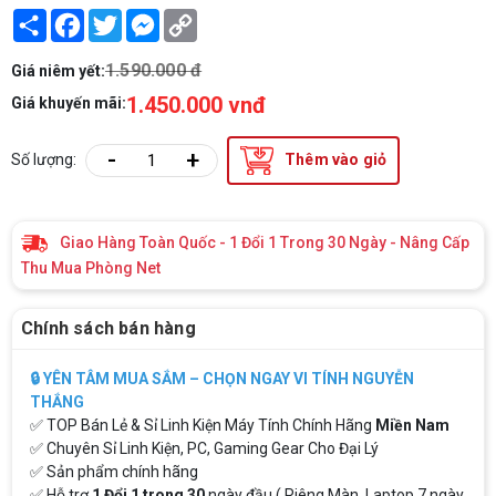
Share
Facebook
Twitter
Messenger
Copy
Link
1.590.000 đ
Giá niêm yết:
1.450.000 vnđ
Giá khuyến mãi:
-
+
Số lượng:
Thêm vào giỏ
Giao Hàng Toàn Quốc - 1 Đổi 1 Trong 30 Ngày - Nâng Cấp
Thu Mua Phòng Net
Chính sách bán hàng
🔒 YÊN TÂM MUA SẮM – CHỌN NGAY VI TÍNH NGUYỄN
THẮNG
✅ TOP Bán Lẻ & Sỉ Linh Kiện Máy Tính Chính Hãng
Miền Nam
✅ Chuyên Sỉ Linh Kiện, PC, Gaming Gear Cho Đại Lý
✅ Sản phẩm chính hãng
✅ Hỗ trợ
1 Đổi 1 trong 30
ngày đầu ( Riêng Màn, Laptop 7 ngày