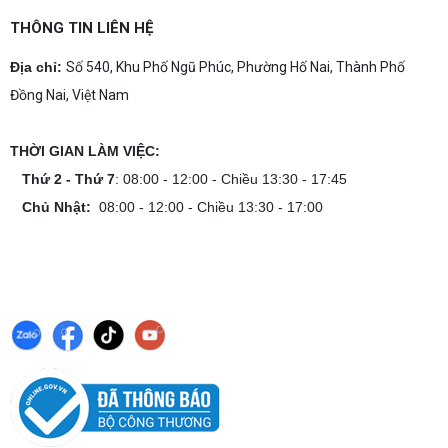
Cách tính công suất nguồn PC chi tiết dễ
hiểu
THÔNG TIN LIÊN HỆ
Cách tính công suất nguồn PC giúp bạn chọn PSU
phù hợp, đảm bảo hệ thống vận hành ổn định và
Địa chỉ:
Số 540, Khu Phố Ngũ Phúc, Phường Hố Nai, Thành Phố
tối ưu chi phí. Xem ngay hướng dẫn tại đây
Đồng Nai, Việt Nam
Cách kiểm tra tương thích linh kiện PC
dễ hiểu
THỜI GIAN LÀM VIỆC:
Hướng dẫn kiểm tra tương thích linh kiện PC trước
khi build: socket CPU mainboard, chuẩn RAM,
Thứ 2 - Thứ 7
: 08:00 - 12:00 - Chiều 13:30 - 17:45
nguồn cho VGA và kích thước case. Có checklist
Chủ Nhật:
08:00 - 12:00 - Chiều 13:30 - 17:00
copy nhanh.
Nâng cấp PC nên ưu tiên nâng gì trước ?
Nâng cấp pc nên nâng gì trước để tối ưu chi phí và
tăng hiệu năng tối đa? Xem ngay thứ tự ưu tiên
nâng cấp linh kiện PC chi tiết trong bài viết này!
PC gaming nóng quạt kêu to: Nguyên
nhân và Cách khắc phục
Tình trạng PC gaming nóng quạt kêu to khiến
máy giật lag, giảm tuổi thọ? Tìm hiểu ngay
nguyên nhân và cách khắc phục hiệu quả để máy
hoạt động êm ái.