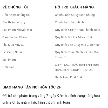
CPU AMD Ryzen 7 7700X3D full box mới
VỀ CHÚNG TÔI
HỖ TRỢ KHÁCH HÀNG
ra mắt: Nhanh, Mạnh, Giá tốt
CPU AMD Ryzen 7 7700X3D chính thức ra mắt
Liên hệ với chúng tôi
Chính Sách & Quy Định Chung
với công nghệ 3D V-Cache đỉnh cao, mang lại
hiệu năng chơi game vượt trội. Khám phá chi tiết
Giới thiệu công ty
Chính Sách Bảo Hành
ngay!
Sản Phẩm Khuyến Mãi
Quy Định & Hình Thức Thanh Toán
10 Nguyên nhân khiến PC gaming bị tụt
FPS thường gặp
Báo Giá Sản Phẩm
Quy Định Đổi Trả & Hoàn Tiền
PC gaming bị tụt FPS sau một thời gian? Tìm hiểu
10 nguyên nhân khiến máy tụt FPS khi chơi game
Thu Mua Máy Cũ
Quy Định Vận Chuyển & Giao Nhận
và cách kiểm tra, khắc phục từng bước tại Vi Tính
Tin Công Nghệ
Quy Định Chính Sách Về Bảo Mật
Nguyễn Thắng.
Thông Tin
NVIDIA Hoãn Ra Mắt Dòng RTX 50
Sản Phẩm
SUPER: Card Đã Tới Tay Đối Tác Nhưng
CHÍNH SÁCH BẢO HÀNH KHI MUA
Linh Kiện
"Mắc Kẹt" Vì Giá RAM GDDR7 3GB
NVIDIA đột ngột tạm hoãn ra mắt dòng card đồ
HÀNG KÊNH SHOPEE TIKTOK
họa GeForce RTX 50 SUPER dù sản phẩm đã cập
bến nhà máy của các đối tác. Nguyên nhân chính
Hành Trình Phát Triển
bắt nguồn từ mức giá "đắt đỏ" của các chip bộ
nhớ GDDR7 3GB, khi chi phí cao gấp 3 lần so với
Build PC gaming 30 triệu: Cấu hình
GIAO HÀNG TẬN NƠI HỎA TỐC 2H
phiên bản 2GB tiêu chuẩn. Cùng khám phá chi tiết
khủng, đáng xuống tiền
4 mẫu card bị ảnh hưởng, bài toán kinh tế của
NVIDIA và lời khuyên mua sắm dành cho game
Đổi trả sản phẩm trong vòng 7 ngày Kiểm tra tình trạng hàng hóa
Bạn đang tìm cấu hình build PC gaming 30 triệu
thủ vào lúc này!
siêu mạnh mẽ? Xem ngay gợi ý những bộ máy
online Chấp nhận nhiều hình thức thanh toán
chơi game cấu hình đỉnh cao, đáng xuống tiền.