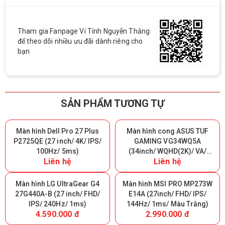
Tham gia Fanpage Vi Tính Nguyễn Thắng
để theo dõi nhiều ưu đãi dành riêng cho
bạn
SẢN PHẨM TƯƠNG TỰ
Màn hình Dell Pro 27 Plus
Màn hình cong ASUS TUF
P2725QE (27 inch/ 4K/ IPS/
GAMING VG34WQ5A
100Hz/ 5ms)
(34inch/ WQHD(2K)/ VA/
Liên hệ
Liên hệ
200Hz/ 0.5ms/ 1500R)
Màn hình LG UltraGear G4
Màn hình MSI PRO MP273W
27G440A-B (27 inch/ FHD/
E14A (27inch/ FHD/ IPS/
IPS/ 240Hz/ 1ms)
144Hz/ 1ms/ Màu Trắng)
4.590.000 đ
2.990.000 đ