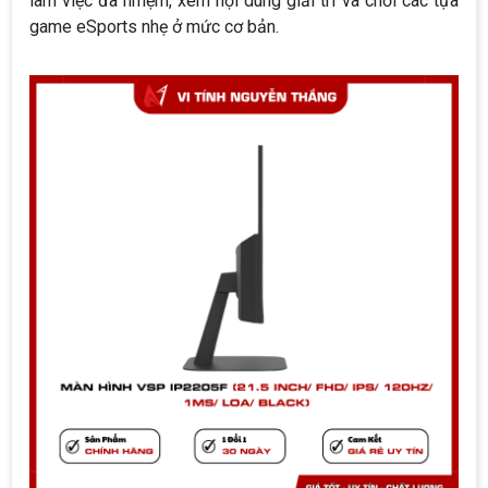
làm việc đa nhiệm, xem nội dung giải trí và chơi các tựa
game eSports nhẹ ở mức cơ bản.