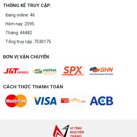
THỐNG KÊ TRUY CẬP:
Build PC gaming 20 triệu: Chiến game,
làm đồ họa thoải mái
Đang online: 46
Build PC gaming 20 triệu nên chọn cấu hình nào
Hôm nay: 2595
để chơi mượt 1080p và 2K? Nguyễn Thắng tư vấn
chi tiết CPU, VGA, RAM, nguồn theo đúng nhu cầu
Tháng: 44482
chơi game của bạn.
Tổng truy cập: 7530175
Build PC gaming 15 triệu chơi được
game gì? Gợi ý cấu hình dễ nâng cấp
Build PC gaming 15 triệu chơi được game gì? Vi
ĐƠN VỊ VẬN CHUYỂN
tính Nguyễn Thắng gợi ý cấu hình esports mượt,
dễ nâng cấp CPU/VGA sau này, tư vấn miễn phí
theo đúng ngân sách.
Build PC Gaming theo ngân sách từ 10
đến 40 triệu
CÁCH THỨC THANH TOÁN
Build PC gaming theo ngân sách từ 10-40 triệu:
cách phân bổ CPU, GPU, RAM hợp lý, chọn
Intel/AMD và tránh sai tương thích. Tư vấn miễn
phí tại Vi tính Nguyễn Thắng.
LÊN ĐỜI PC MÙA HÈ CÙNG COMBO
GIGABYTE & INTEL CORE ULTRA 200S
PLUS – NHẬN VOUCHER ĐẾN 800K