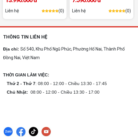
Dịch vụ build PC đồ họa tại Đồng Nai theo
13.990.000 đ
7.590.000 đ
yêu cầu, giá tốt, uy tín
Dịch vụ build PC đồ họa tại Đồng Nai theo yêu
Liên hệ
(0)
Liên hệ
(0)
cầu uy tín, tối ưu cấu hình xử lý 3D và dựng video
mượt mà. Đăng ký nhận tư vấn và báo giá chi tiết
ngay.
10+ Mẫu laptop học sinh, sinh viên nên
mua 2026
THÔNG TIN LIÊN HỆ
Gợi ý 10+ mẫu laptop cho học sinh sinh viên
2026 theo ngân sách và ngành học: tiêu chí
Địa chỉ:
Số 540, Khu Phố Ngũ Phúc, Phường Hố Nai, Thành Phố
chọn, cấu hình nên có và cách kiểm tra máy
Đồng Nai, Việt Nam
trước khi mua.
Dịch vụ build PC gaming tại Đồng Nai uy
tín, chuyên nghiệp
THỜI GIAN LÀM VIỆC:
Dịch vụ build PC gaming tại Đồng Nai uy tín, cấu
hình mạnh, tối ưu chi phí, test máy tại chỗ. Khám
Thứ 2 - Thứ 7
: 08:00 - 12:00 - Chiều 13:30 - 17:45
phá ngay địa chỉ tư vấn và lắp đặt dàn PC chơi
Chủ Nhật:
08:00 - 12:00 - Chiều 13:30 - 17:00
game mượt mà!
Cách tính công suất nguồn PC chi tiết dễ
hiểu
Cách tính công suất nguồn PC giúp bạn chọn PSU
phù hợp, đảm bảo hệ thống vận hành ổn định và
tối ưu chi phí. Xem ngay hướng dẫn tại đây