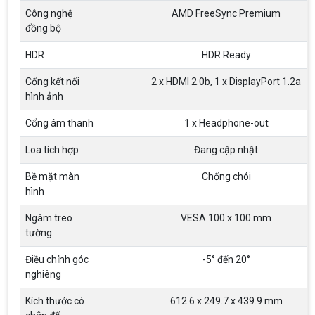
Góc nhìn
178° (H) / 178° (V)
Công nghệ
AMD FreeSync Premium
đồng bộ
HDR
HDR Ready
Cổng kết nối
2 x HDMI 2.0b, 1 x DisplayPort 1.2a
hình ảnh
Cổng âm thanh
1 x Headphone-out
Top 18 tựa game PC huyền thoại gắn liền
với tuổi thơ của game thủ Việt vào những
Loa tích hợp
Đang cập nhật
năm 2000
Top 18 tựa game PC huyền thoại gắn liền với tuổi
thơ của game thủ Việt vào những năm 2000
Bề mặt màn
Chống chói
hình
Hãng ASRock Công Bố 2 dòng Card Đồ
Ngàm treo
VESA 100 x 100 mm
Họa AMD Radeon™ RX 6600 XT
tường
ASRock Công Bố Series Cạc Đồ Họa AMD
Radeon™ RX 6600 XT Cung Cấp Hiệu Suất Chơi
Điều chỉnh góc
-5° đến 20°
Game 1080p Tối Ưu
nghiêng
Nên Hay Không Dùng Tivi Thay Cho Màn