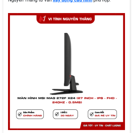
khảo thêm danh mục
màn hình MSI
hoặc nhờ Vi Tính
Nguyễn Thắng tư vấn
xây dựng cấu hình
phù hợp.