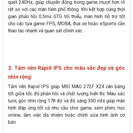
Điểm mạnh lớn của MSI MAG 272F X24 nằm ở tần số
quét 240Hz, giúp chuyển động trong game mượt hơn rõ
rệt so với các màn hình phổ thông. Khi kết hợp cùng thời
gian phản hồi 0.5ms GTG tối thiểu, màn hình hỗ trợ tốt
cho các tựa game FPS, MOBA, đua xe hoặc eSports cần
thao tác nhanh và quan sát chính xác.
3. Tấm nền Rapid IPS cho màu sắc đẹp và góc
nhìn rộng:
Tấm nền Rapid IPS giúp MSI MAG 272F X24 cân bằng
tốt giữa tốc độ phản hồi và chất lượng hiển thị. Màu sắc
tươi, góc nhìn rộng 178 độ và độ sáng 300 nits giúp màn
hình đáp ứng tốt cả nhu cầu chơi game, xem phim, học
online, làm việc đa nhiệm hoặc chỉnh sửa hình ảnh cơ
bản.