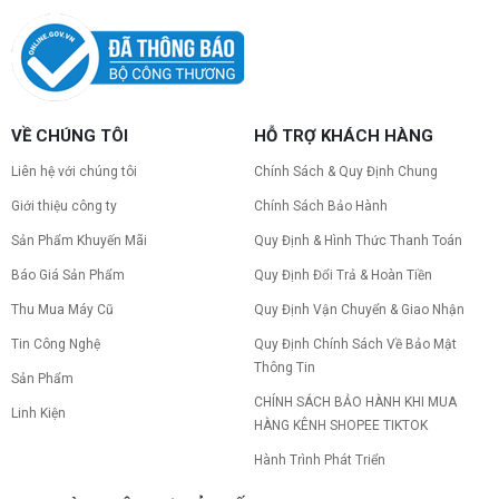
Cách kiểm tra tương thích linh kiện PC
dễ hiểu
Hướng dẫn kiểm tra tương thích linh kiện PC trước
khi build: socket CPU mainboard, chuẩn RAM,
nguồn cho VGA và kích thước case. Có checklist
copy nhanh.
Nâng cấp PC nên ưu tiên nâng gì trước ?
VỀ CHÚNG TÔI
HỖ TRỢ KHÁCH HÀNG
Nâng cấp pc nên nâng gì trước để tối ưu chi phí và
tăng hiệu năng tối đa? Xem ngay thứ tự ưu tiên
Liên hệ với chúng tôi
Chính Sách & Quy Định Chung
nâng cấp linh kiện PC chi tiết trong bài viết này!
Giới thiệu công ty
Chính Sách Bảo Hành
Sản Phẩm Khuyến Mãi
Quy Định & Hình Thức Thanh Toán
PC gaming nóng quạt kêu to: Nguyên
nhân và Cách khắc phục
Báo Giá Sản Phẩm
Quy Định Đổi Trả & Hoàn Tiền
Tình trạng PC gaming nóng quạt kêu to khiến
máy giật lag, giảm tuổi thọ? Tìm hiểu ngay
Thu Mua Máy Cũ
Quy Định Vận Chuyển & Giao Nhận
nguyên nhân và cách khắc phục hiệu quả để máy
Tin Công Nghệ
Quy Định Chính Sách Về Bảo Mật
hoạt động êm ái.
Thông Tin
CPU AMD Ryzen 7 7700X3D full box mới
Sản Phẩm
ra mắt: Nhanh, Mạnh, Giá tốt
CHÍNH SÁCH BẢO HÀNH KHI MUA
Linh Kiện
CPU AMD Ryzen 7 7700X3D chính thức ra mắt
HÀNG KÊNH SHOPEE TIKTOK
với công nghệ 3D V-Cache đỉnh cao, mang lại
hiệu năng chơi game vượt trội. Khám phá chi tiết
Hành Trình Phát Triển