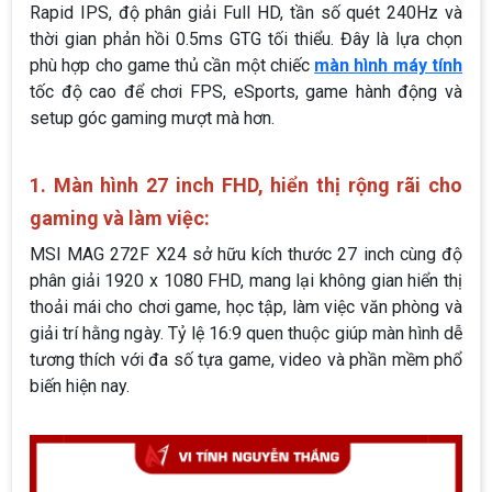
27 inch thuộc dòng MAG của MSI, nổi bật với tấm nền
Rapid IPS, độ phân giải Full HD, tần số quét 240Hz và
thời gian phản hồi 0.5ms GTG tối thiểu. Đây là lựa chọn
phù hợp cho game thủ cần một chiếc
màn hình máy tính
tốc độ cao để chơi FPS, eSports, game hành động và
setup góc gaming mượt mà hơn.
1. Màn hình 27 inch FHD, hiển thị rộng rãi cho
gaming và làm việc:
MSI MAG 272F X24 sở hữu kích thước 27 inch cùng độ
phân giải 1920 x 1080 FHD, mang lại không gian hiển thị
thoải mái cho chơi game, học tập, làm việc văn phòng và
giải trí hằng ngày. Tỷ lệ 16:9 quen thuộc giúp màn hình dễ
tương thích với đa số tựa game, video và phần mềm phổ
biến hiện nay.