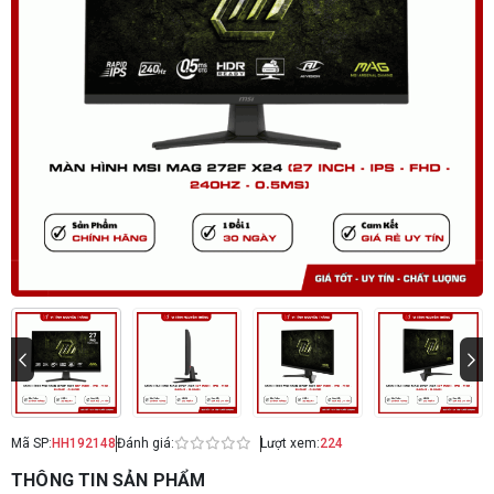
Mã SP:
HH192148
Đánh giá:
Lượt xem:
224
THÔNG TIN SẢN PHẨM