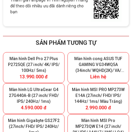
Tham gia Fanpage Vi Tính Nguyễn Thắng
để theo dõi nhiều ưu đãi dành riêng cho
bạn
SẢN PHẨM TƯƠNG TỰ
Màn hình Dell Pro 27 Plus
Màn hình cong ASUS TUF
P2725QE (27 inch/ 4K/ IPS/
GAMING VG34WQ5A
100Hz/ 5ms)
(34inch/ WQHD(2K)/ VA/
13.990.000 đ
Liên hệ
200Hz/ 0.5ms/ 1500R)
Màn hình LG UltraGear G4
Màn hình MSI PRO MP273W
27G440A-B (27 inch/ FHD/
E14A (27inch/ FHD/ IPS/
IPS/ 240Hz/ 1ms)
144Hz/ 1ms/ Màu Trắng)
4.590.000 đ
2.990.000 đ
Màn hình Gigabyte GS27F2
Màn hình MSI Pro