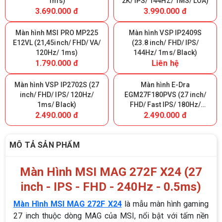
(27inch/ FHD/ IPS/ 240Hz/
MP273QW E14 (27 inch/
1ms)
2K/ IPS/ 144HZ/ 1MS/ LOA)
3.690.000 đ
3.990.000 đ
Màn hình MSI PRO MP225
Màn hình VSP IP2409S
E12VL (21,45inch/ FHD/ VA/
(23.8 inch/ FHD/ IPS/
120Hz/ 1ms)
144Hz/ 1ms/ Black)
1.790.000 đ
Liên hệ
Màn hình VSP IP2702S (27
Màn hình E-Dra
inch/ FHD/ IPS/ 120Hz/
EGM27F180PVS (27 inch/
1ms/ Black)
FHD/ Fast IPS/ 180Hz/
2.490.000 đ
2.490.000 đ
0.5ms)
MÔ TẢ SẢN PHẨM
Màn Hình MSI MAG 272F X24 (27
inch - IPS - FHD - 240Hz - 0.5ms)
Màn Hình MSI MAG 272F X24
là mẫu màn hình gaming