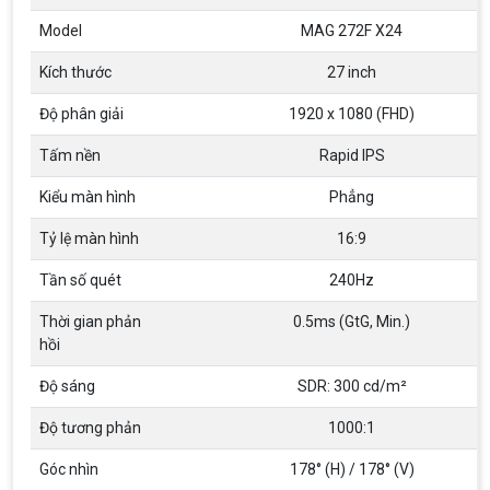
Thương hiệu
MSI
Model
MAG 272F X24
Kích thước
27 inch
Độ phân giải
1920 x 1080 (FHD)
Tấm nền
Rapid IPS
Kiểu màn hình
Phẳng
Tỷ lệ màn hình
16:9
Tần số quét
240Hz
Thời gian phản
0.5ms (GtG, Min.)
hồi
Độ sáng
SDR: 300 cd/m²
Độ tương phản
1000:1