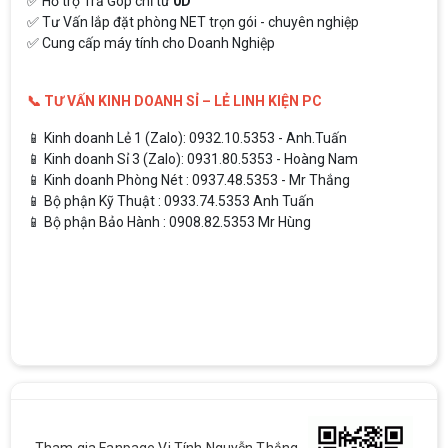
✅ Giao hàng toàn quốc – Kiểm tra trước khi thanh toán
✅ Hỗ trợ Trả Góp chỉ từ
0D
✅ Tư Vấn lắp đặt phòng NET trọn gói - chuyên nghiệp
✅ Cung cấp máy tính cho Doanh Nghiệp
📞 TƯ VẤN KINH DOANH SỈ – LẺ LINH KIỆN PC
📱 Kinh doanh Lẻ 1 (Zalo): 0932.10.5353 - Anh.Tuấn
📱 Kinh doanh Sỉ 3 (Zalo): 0931.80.5353 - Hoàng Nam
📱 Kinh doanh Phòng Nét : 0937.48.5353 - Mr Thắng
📱 Bộ phận Kỹ Thuật : 0933.74.5353 Anh Tuấn
📱 Bộ phận Bảo Hành : 0908.82.5353 Mr Hùng