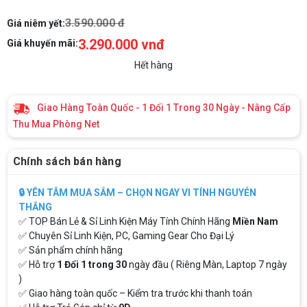
Share
Facebook
Twitter
Messenger
Copy
Link
3.590.000 đ
Giá niêm yết:
3.290.000 vnđ
Giá khuyến mãi:
Hết hàng
Giao Hàng Toàn Quốc - 1 Đổi 1 Trong 30 Ngày - Nâng Cấp
Thu Mua Phòng Net
Chính sách bán hàng
🔒 YÊN TÂM MUA SẮM – CHỌN NGAY VI TÍNH NGUYỄN
THẮNG
✅ TOP Bán Lẻ & Sỉ Linh Kiện Máy Tính Chính Hãng
Miền Nam
✅ Chuyên Sỉ Linh Kiện, PC, Gaming Gear Cho Đại Lý
✅ Sản phẩm chính hãng
✅ Hỗ trợ
1 Đổi 1 trong 30
ngày đầu ( Riêng Màn, Laptop 7 ngày
)