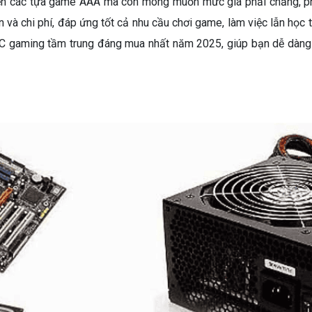
n các tựa game AAA mà còn mong muốn mức giá phải chăng, phù
và chi phí, đáp ứng tốt cả nhu cầu chơi game, làm việc lẫn học 
 PC gaming tầm trung đáng mua nhất năm 2025, giúp bạn dễ dàng