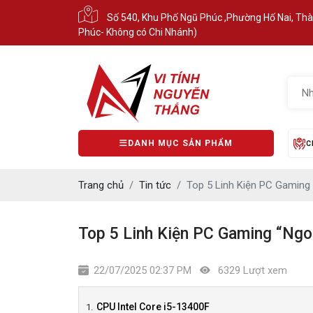
Số 540, Khu Phố Ngũ Phúc ,Phường Hố Nai, Th
Phúc- Không có Chi Nhánh)
DANH MỤC SẢN PHẨM
C
Trang chủ
Tin tức
Top 5 Linh Kiện PC Gaming
Top 5 Linh Kiện PC Gaming “Ng
22/07/2025 02:37 PM
6329 Lượt xem
CPU Intel Core i5-13400F