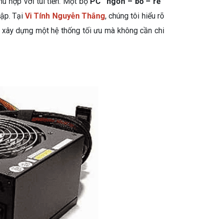
 hợp với túi tiền. Một bộ
PC “ngon – bổ – rẻ”
tập. Tại
Vi Tính Nguyễn Thắng
, chúng tôi hiểu rõ
 xây dựng một hệ thống tối ưu mà không cần chi