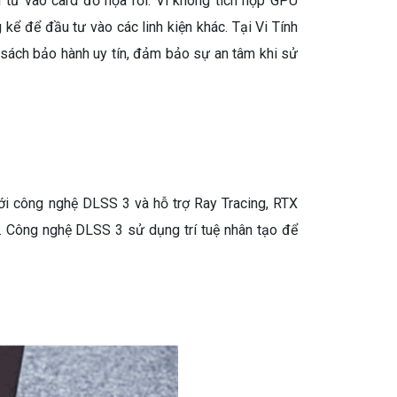
 tư vào card đồ họa rời. Vì không tích hợp GPU
kể để đầu tư vào các linh kiện khác. Tại Vi Tính
 sách bảo hành uy tín, đảm bảo sự an tâm khi sử
Với công nghệ DLSS 3 và hỗ trợ Ray Tracing, RTX
. Công nghệ DLSS 3 sử dụng trí tuệ nhân tạo để