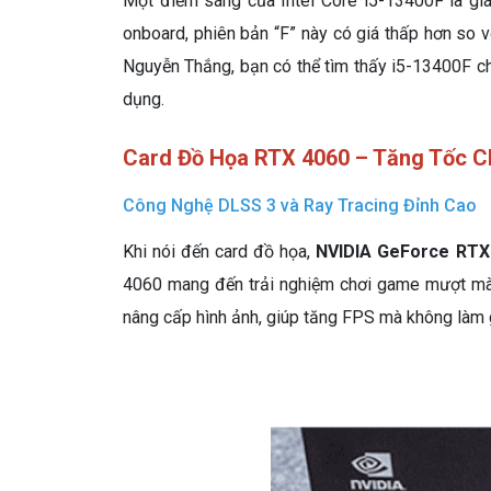
Một điểm sáng của Intel Core i5-13400F là giá
onboard, phiên bản “F” này có giá thấp hơn so vớ
Nguyễn Thắng, bạn có thể tìm thấy i5-13400F ch
dụng.
Card Đồ Họa RTX 4060 – Tăng Tốc C
Công Nghệ DLSS 3 và Ray Tracing Đỉnh Cao
Khi nói đến card đồ họa,
NVIDIA GeForce RTX
4060 mang đến trải nghiệm chơi game mượt mà ở
nâng cấp hình ảnh, giúp tăng FPS mà không làm