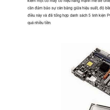
kiếm một cỗ máy có hiệu năng mạnh mẽ để chiế
cần đảm bảo sự cân bằng giữa hiệu suất, độ bền 
điều này và đã tổng hợp danh sách 5 linh kiện
quá nhiều tiền.