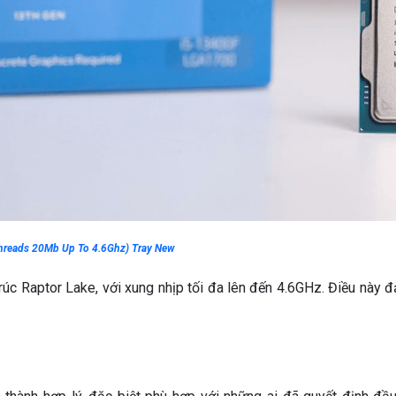
hreads 20Mb Up To 4.6Ghz) Tray New
rúc Raptor Lake, với xung nhịp tối đa lên đến 4.6GHz. Điều này 