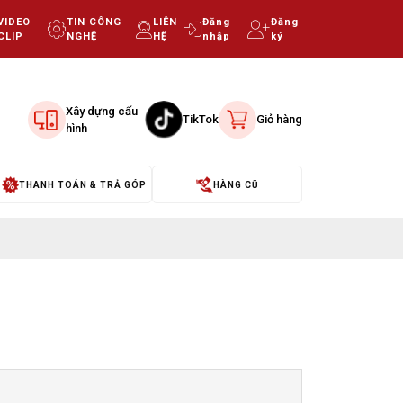
VIDEO
TIN CÔNG
LIÊN
Đăng
Đăng
CLIP
NGHỆ
HỆ
nhập
ký
Xây dựng cấu
TikTok
Giỏ hàng
hình
THANH TOÁN & TRẢ GÓP
HÀNG CŨ