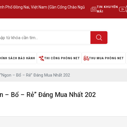
ành Phố Đồng Nai, Việt Nam (Gần Cổng Chào Ngũ
TIN KHUYẾN
MÃI
HÍNH SÁCH BẢO HÀNH
THI CÔNG PHÒNG NET
THU MUA PHÒNG NET
 “Ngon – Bổ – Rẻ” Đáng Mua Nhất 202
on – Bổ – Rẻ” Đáng Mua Nhất 202