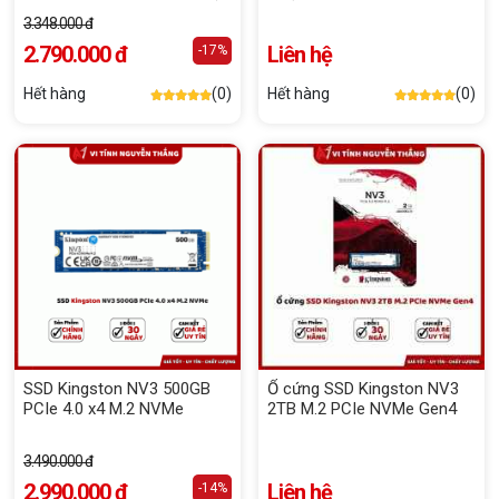
2500MB/s)
3.348.000 đ
2.790.000 đ
Liên hệ
-17%
Hết hàng
(0)
Hết hàng
(0)
SSD Kingston NV3 500GB
Ổ cứng SSD Kingston NV3
PCIe 4.0 x4 M.2 NVMe
2TB M.2 PCIe NVMe Gen4
3.490.000 đ
2.990.000 đ
Liên hệ
-14%