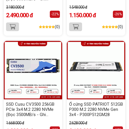
2300MB/s)
3.180.000 đ
1.548.000 đ
2.490.000 đ
1.150.000 đ
-22%
-26%
(0)
(0)
SSD Cusu CV3500 256GB
Ổ cứng SSD PATRIOT 512GB
PCIe 3x4 M.2 2280 NVMe
P300 M.2 2280 NVMe Gen
(Đọc 3500MB/s - Ghi
3x4 - P300P512GM28
3200MB/s)
1.668.000 đ
2.628.000 đ