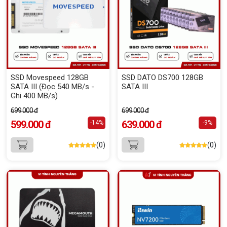
SSD Movespeed 128GB
SSD DATO DS700 128GB
SATA III (Đọc 540 MB/s -
SATA III
Ghi 400 MB/s)
699.000 đ
699.000 đ
599.000 đ
639.000 đ
-14%
-9%
(0)
(0)