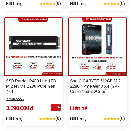
Hết hàng
(0)
Hết hàng
(0)
SSD Patriot P400 Lite 1TB
Ssd GIGABYTE 512GB M.2
M.2 NVMe 2280 PCIe Gen
2280 Nvme Gen3 X4 (GP-
4x4
Gsm2Ne3512Gntd)
4.068.000 đ
3.390.000 đ
Liên hệ
-17%
Hết hàng
(0)
Hết hàng
(0)