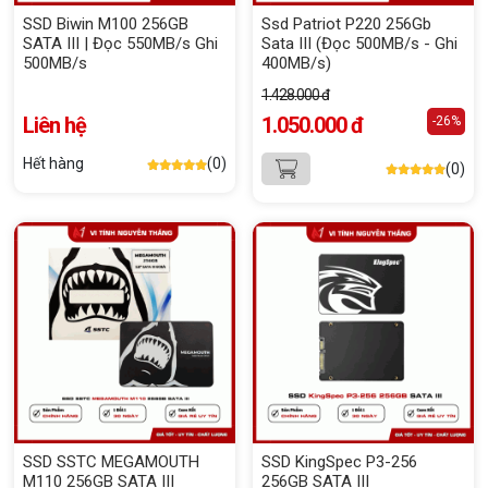
SSD Biwin M100 256GB
Ssd Patriot P220 256Gb
SATA III | Đọc 550MB/s Ghi
Sata III (Đọc 500MB/s - Ghi
500MB/s
400MB/s)
1.428.000 đ
Liên hệ
1.050.000 đ
-26%
Hết hàng
(0)
(0)
SSD SSTC MEGAMOUTH
SSD KingSpec P3-256
M110 256GB SATA III
256GB SATA III