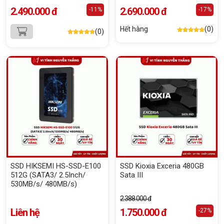
2.490.000 đ
2.690.000 đ
-11%
-17%
Hết hàng
(0)
(0)
SSD HIKSEMI HS-SSD-E100
SSD Kioxia Exceria 480GB
512G (SATA3/ 2.5Inch/
Sata III
530MB/s/ 480MB/s)
2.388.000 đ
Liên hệ
1.750.000 đ
-27%