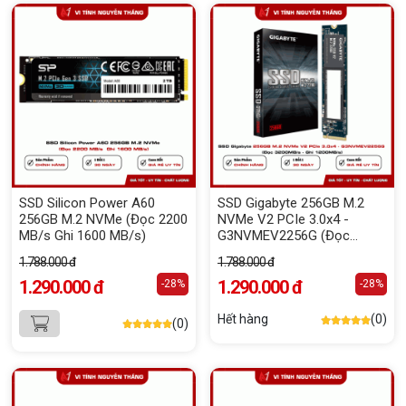
SSD Silicon Power A60
SSD Gigabyte 256GB M.2
256GB M.2 NVMe (Đọc 2200
NVMe V2 PCIe 3.0x4 -
MB/s Ghi 1600 MB/s)
G3NVMEV2256G (Đọc
3200MB/s - Ghi 1200MB/s)
1.788.000 đ
1.788.000 đ
1.290.000 đ
1.290.000 đ
-28%
-28%
Hết hàng
(0)
(0)