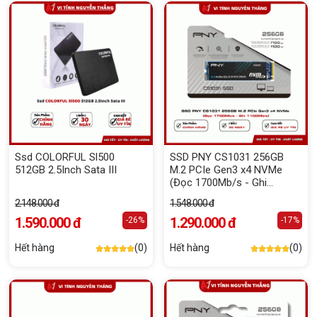
Ssd COLORFUL Sl500
SSD PNY CS1031 256GB
512GB 2.5Inch Sata III
M.2 PCIe Gen3 x4 NVMe
(Đọc 1700Mb/s - Ghi
1100Mb/s)
2.148.000 đ
1.548.000 đ
1.590.000 đ
1.290.000 đ
-26%
-17%
Hết hàng
(0)
Hết hàng
(0)