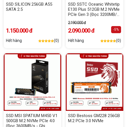
SSD SILICON 256GB A55
SSD SSTC Oceanic Whitetip
SATA 2.5
E130 Plus 512GB M.2 NVMe
PCIe Gen 3 (Đọc 3200MB/s
- Ghi 2700MB/s)
2.190.000 đ
1.150.000 đ
2.090.000 đ
-5%
Hết hàng
(0)
Hết hàng
(0)
SSD MSI SPATIUM M450 V1
SSD Bestoss GM228 256GB
500GB M.2 NVMe PCIe 4.0
M.2 PCIe 3.0 NVMe
(Đọc 3600MB/s - Ghi