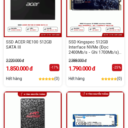
SSD ACER RE100 512GB
SSD Kingspec 512GB
SATA III
Interface NVMe (Đọc
2400Mb/s - Ghi 1700Mb/s)
(NE-512)
2.220.000 đ
2.388.000 đ
1.850.000 đ
1.790.000 đ
-17%
-25%
Hết hàng
(0)
Hết hàng
(0)