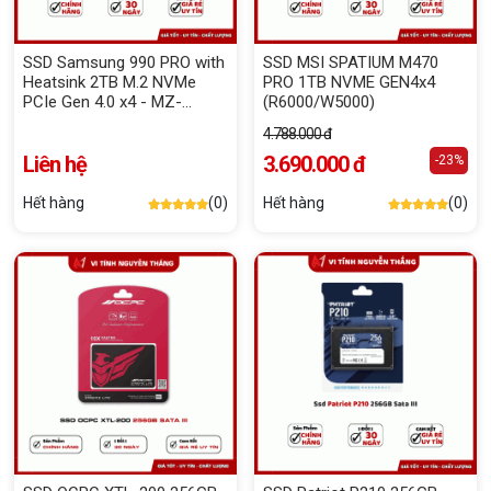
SSD Samsung 990 PRO with
SSD MSI SPATIUM M470
Heatsink 2TB M.2 NVMe
PRO 1TB NVME GEN4x4
PCIe Gen 4.0 x4 - MZ-
(R6000/W5000)
V9P2T0GW (Đọc 8000MB/s
4.788.000 đ
- Ghi 7450MB/s) Box Công
Ty
Liên hệ
3.690.000 đ
-23%
Hết hàng
(0)
Hết hàng
(0)