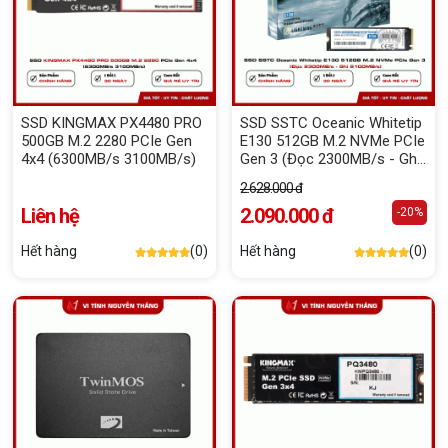
SSD KINGMAX PX4480 PRO
SSD SSTC Oceanic Whitetip
500GB M.2 2280 PCIe Gen
E130 512GB M.2 NVMe PCIe
4x4 (6300MB/s 3100MB/s)
Gen 3 (Đọc 2300MB/s - Ghi
2100MB/s)
2.628.000 đ
Liên hệ
2.090.000 đ
-20%
Hết hàng
(0)
Hết hàng
(0)