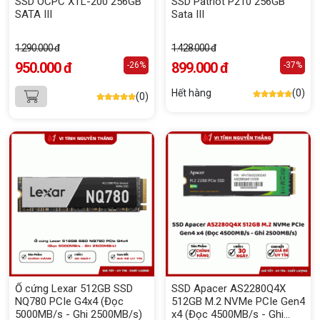
SSD OCPC XTL-200 256GB
SSD Patriot P210 256GB
SATA III
Sata III
1.290.000 đ
1.428.000 đ
950.000 đ
899.000 đ
-26%
-37%
Hết hàng
(0)
(0)
Ổ cứng Lexar 512GB SSD
SSD Apacer AS2280Q4X
NQ780 PCIe G4x4 (Đọc
512GB M.2 NVMe PCIe Gen4
5000MB/s - Ghi 2500MB/s)
x4 (Đọc 4500MB/s - Ghi