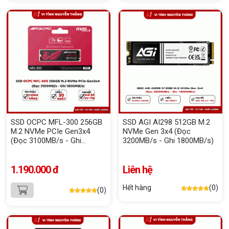
SSD OCPC MFL-300 256GB
SSD AGI AI298 512GB M.2
M.2 NVMe PCIe Gen3x4
NVMe Gen 3x4 (Đọc
(Đọc 3100MB/s - Ghi
3200MB/s - Ghi 1800MB/s)
1800MB/s)
1.190.000 đ
Liên hệ
Hết hàng
(0)
(0)