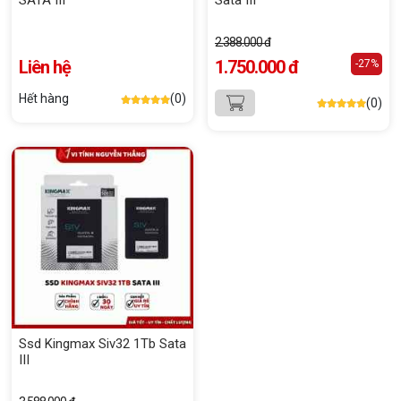
SATA III
Sata III
2.388.000 đ
Liên hệ
1.750.000 đ
-27%
Hết hàng
(0)
(0)
Ssd Kingmax Siv32 1Tb Sata
III