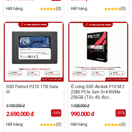
Hết hàng
(0)
Hết hàng
(0)
SSD Patriot P210 1TB Sata
Ổ cứng SSD Airdisk P10 M.2
III
2280 PCIe Gen 3×4 NVMe
256GB (Tốc độ đọc:
3200Mb/s; Tốc độ ghi:
3.190.000 đ
1.428.000 đ
2500Mb/s )
2.690.000 đ
990.000 đ
-16%
-31%
Hết hàng
(0)
Hết hàng
(0)