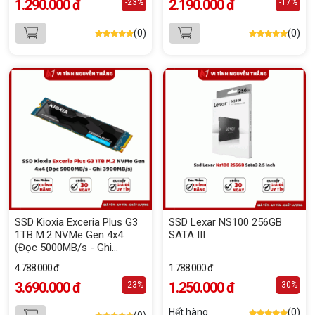
1.290.000 đ
2.190.000 đ
-23%
-17%
(0)
(0)
SSD Kioxia Exceria Plus G3
SSD Lexar NS100 256GB
1TB M.2 NVMe Gen 4x4
SATA III
(Đọc 5000MB/s - Ghi
3900MB/s)
4.788.000 đ
1.788.000 đ
3.690.000 đ
1.250.000 đ
-23%
-30%
Hết hàng
(0)