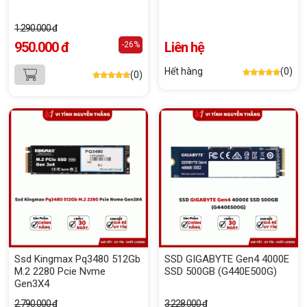
1.290.000 đ
950.000 đ
Liên hệ
-26%
Hết hàng
(0)
(0)
Ssd Kingmax Pq3480 512Gb
SSD GIGABYTE Gen4 4000E
M.2 2280 Pcie Nvme
SSD 500GB (G440E500G)
Gen3X4
2.790.000 đ
3.228.000 đ