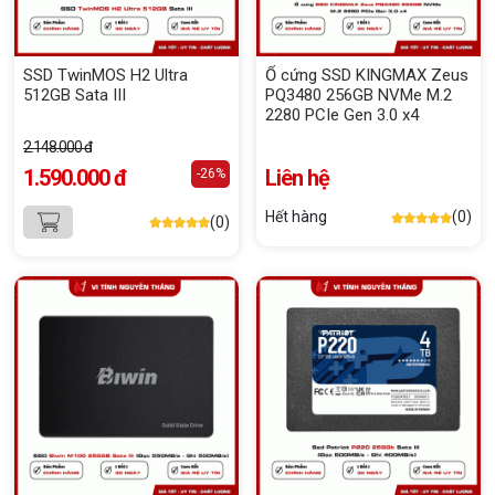
SSD TwinMOS H2 Ultra
Ổ cứng SSD KINGMAX Zeus
512GB Sata III
PQ3480 256GB NVMe M.2
2280 PCIe Gen 3.0 x4
2.148.000 đ
1.590.000 đ
Liên hệ
-26%
Hết hàng
(0)
(0)