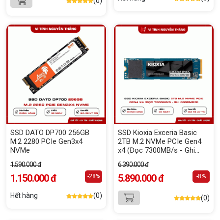
(0)
SSD DATO DP700 256GB
SSD Kioxia Exceria Basic
M.2 2280 PCIe Gen3x4
2TB M.2 NVMe PCIe Gen4
NVMe
x4 (Đọc 7300MB/s - Ghi
6800MB/s)
1.590.000 đ
6.390.000 đ
1.150.000 đ
5.890.000 đ
-28%
-8%
Hết hàng
(0)
(0)