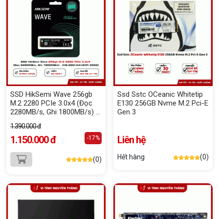
SSD HikSemi Wave 256gb
Ssd Sstc OCeanic Whitetip
M.2 2280 PCIe 3.0x4 (Đọc
E130 256GB Nvme M.2 Pci-E
2280MB/s, Ghi 1800MB/s) -
Gen 3
(HS-SSD-WAVE(P) 256G)
1.390.000 đ
1.150.000 đ
Liên hệ
-17%
Hết hàng
(0)
(0)