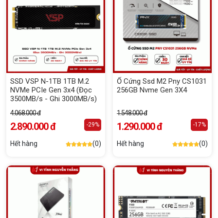
SSD VSP N-1TB 1TB M.2
Ổ Cứng Ssd M2 Pny CS1031
NVMe PCIe Gen 3x4 (Đọc
256GB Nvme Gen 3X4
3500MB/s - Ghi 3000MB/s)
4.068.000 đ
1.548.000 đ
2.890.000 đ
1.290.000 đ
-29%
-17%
Hết hàng
(0)
Hết hàng
(0)