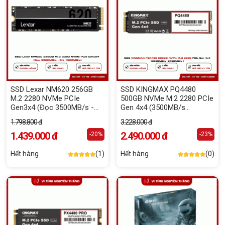
SSD Lexar NM620 256GB
SSD KINGMAX PQ4480
M.2 2280 NVMe PCIe
500GB NVMe M.2 2280 PCIe
Gen3x4 (Đọc 3500MB/s -
Gen 4x4 (3500MB/s
Ghi 1300MB/s)
2400MB/s )
1.798.800 đ
3.228.000 đ
1.439.000 đ
2.490.000 đ
-20%
-23%
Hết hàng
(1)
Hết hàng
(0)