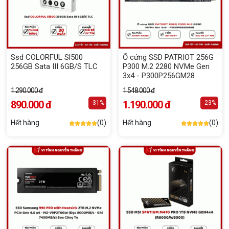
Ssd COLORFUL Sl500
Ổ cứng SSD PATRIOT 256G
256GB Sata III 6GB/S TLC
P300 M.2 2280 NVMe Gen
3x4 - P300P256GM28
1.290.000 đ
1.548.000 đ
890.000 đ
1.190.000 đ
-31%
-23%
Hết hàng
(0)
Hết hàng
(0)