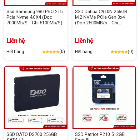
Ssd Samsung 980 PRO 2Tb
SSD Dahua C910N 256GB
Pcie Nvme 4.0X4 (Đọc
M.2 NVMe PCIe Gen 3x4
7000Mb/S - Ghi 5100Mb/S)
(Đọc 2500MB/s - Ghi
2000MB/s) (DHI-SSD-
C910N256G)
Liên hệ
Liên hệ
Hết hàng
(0)
Hết hàng
(0)
SSD DATO DS700 256GB
SSD Patriot P210 512GB