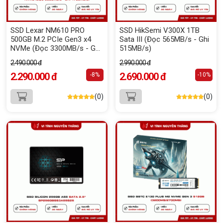
SSD Lexar NM610 PRO
SSD HikSemi V300X 1TB
500GB M.2 PCIe Gen3 x4
Sata III (Đọc 565MB/s - Ghi
NVMe (Đọc 3300MB/s - Ghi
515MB/s)
1700MB/s)
2.490.000 đ
2.990.000 đ
2.290.000 đ
2.690.000 đ
-8%
-10%
(0)
(0)