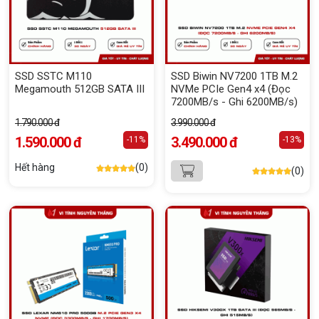
SSD SSTC M110
SSD Biwin NV7200 1TB M.2
Megamouth 512GB SATA III
NVMe PCIe Gen4 x4 (Đọc
7200MB/s - Ghi 6200MB/s)
1.790.000 đ
3.990.000 đ
1.590.000 đ
3.490.000 đ
-11%
-13%
Hết hàng
(0)
(0)