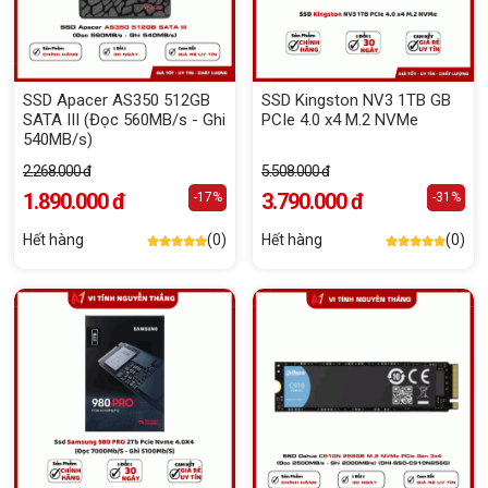
SSD Apacer AS350 512GB
SSD Kingston NV3 1TB GB
SATA III (Đọc 560MB/s - Ghi
PCIe 4.0 x4 M.2 NVMe
540MB/s)
2.268.000 đ
5.508.000 đ
1.890.000 đ
3.790.000 đ
-17%
-31%
Hết hàng
(0)
Hết hàng
(0)