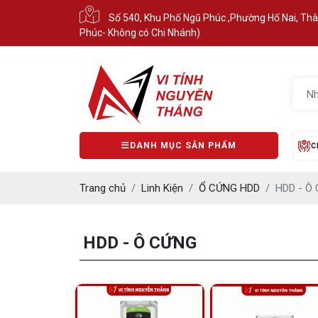
Số 540, Khu Phố Ngũ Phúc ,Phường Hố Nai, Th
Phúc- Không có Chi Nhánh)
DANH MỤC SẢN PHẨM
C
Trang chủ
Linh Kiện
Ổ CỨNG HDD
HDD - Ô
HDD - Ô CỨNG