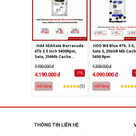
Hdd SEAGate Barracuda
HDD Wd Blue 4Tb, 3.5,
4Tb 3.5 Inch 5400Rpm,
Sata 3, 256GB Mb Cach
Sata, 256Mb Cache
5400 Rpm
(St4000Dm004)
4.490.000 đ
4.308.000 đ
-7%
4.190.000 đ
4.090.000 đ
(0)
Hết hàng
Hết hàng
THÔNG TIN LIÊN HỆ
L