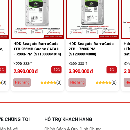
HDD Seagate BarraCuda
HDD Seagate BarraCuda
Hdd
e,
1TB 256MB Cache SATA III
2TB - 7200RPM
1Tb
- 7200RPM (ST1000DM014)
(ST2000DM008)
Sat
3.228.000 đ
3.588.000 đ
3.2
-5%
-10%
-6%
2.890.000 đ
3.390.000 đ
3.
(0)
(0)
(0)
Hết hàng
Hết hàng
Hế
VỀ CHÚNG TÔI
HỖ TRỢ KHÁCH HÀNG
iên hệ với
Chính Sách & Quy Định Chung