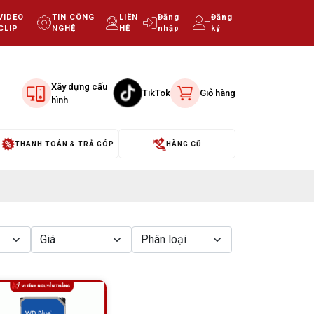
VIDEO
TIN CÔNG
LIÊN
Đăng
Đăng
CLIP
NGHỆ
HỆ
nhập
ký
Xây dựng cấu
TikTok
Giỏ hàng
hình
THANH TOÁN & TRẢ GÓP
HÀNG CŨ