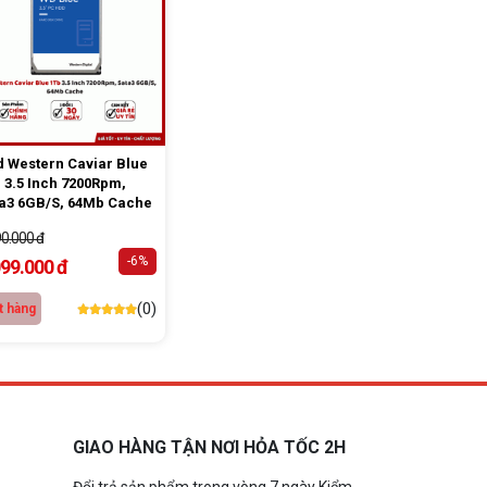
 Western Caviar Blue
 3.5 Inch 7200Rpm,
a3 6GB/S, 64Mb Cache
90.000 đ
-6%
099.000 đ
(0)
t hàng
GIAO HÀNG TẬN NƠI HỎA TỐC 2H