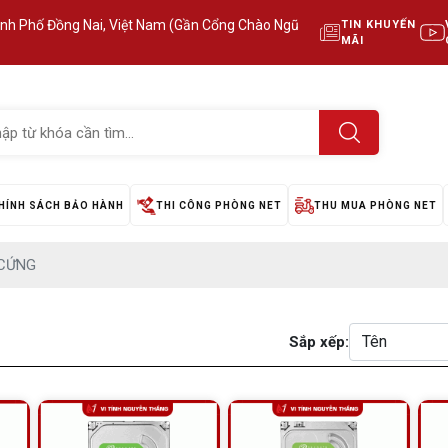
ành Phố Đồng Nai, Việt Nam (Gần Cổng Chào Ngũ
TIN KHUYẾN
MÃI
HÍNH SÁCH BẢO HÀNH
THI CÔNG PHÒNG NET
THU MUA PHÒNG NET
 CỨNG
Sắp xếp: