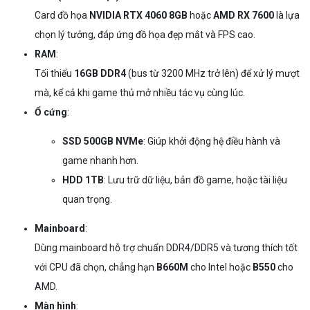
Card đồ họa
NVIDIA RTX 4060 8GB
hoặc
AMD RX 7600
là lựa
chọn lý tưởng, đáp ứng đồ họa đẹp mắt và FPS cao.
RAM
:
Tối thiểu
16GB DDR4
(bus từ 3200 MHz trở lên) để xử lý mượt
mà, kể cả khi game thủ mở nhiều tác vụ cùng lúc.
Ổ cứng
:
SSD 500GB NVMe
: Giúp khởi động hệ điều hành và
game nhanh hơn.
HDD 1TB
: Lưu trữ dữ liệu, bản đồ game, hoặc tài liệu
quan trọng.
Mainboard
:
Dùng mainboard hỗ trợ chuẩn DDR4/DDR5 và tương thích tốt
với CPU đã chọn, chẳng hạn
B660M
cho Intel hoặc
B550
cho
AMD.
Màn hình
: