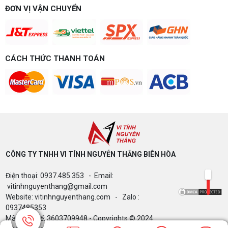
ĐƠN VỊ VẬN CHUYỂN
CÁCH THỨC THANH TOÁN
CÔNG TY TNHH VI TÍNH NGUYỄN THẮNG BIÊN HÒA​
Điện thoại: 0937.485.353 - Email:
vitinhnguyenthang@gmail.com
Website: vitinhnguyenthang.com - Zalo :
0937485353
Mã Số Thuế: 3603709948 - Copyrights © 2024