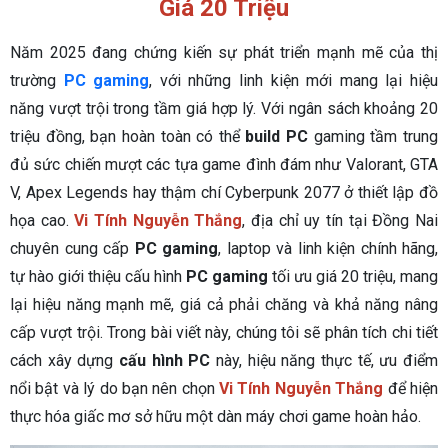
Giá 20 Triệu
Năm 2025 đang chứng kiến sự phát triển mạnh mẽ của thị
trường
PC gaming
, với những linh kiện mới mang lại hiệu
năng vượt trội trong tầm giá hợp lý. Với ngân sách khoảng 20
triệu đồng, bạn hoàn toàn có thể
build PC
gaming tầm trung
đủ sức chiến mượt các tựa game đình đám như Valorant, GTA
V, Apex Legends hay thậm chí Cyberpunk 2077 ở thiết lập đồ
họa cao.
Vi Tính Nguyễn Thắng
, địa chỉ uy tín tại Đồng Nai
chuyên cung cấp
PC gaming
, laptop và linh kiện chính hãng,
tự hào giới thiệu cấu hình
PC gaming
tối ưu giá 20 triệu, mang
lại hiệu năng mạnh mẽ, giá cả phải chăng và khả năng nâng
cấp vượt trội. Trong bài viết này, chúng tôi sẽ phân tích chi tiết
cách xây dựng
cấu hình PC
này, hiệu năng thực tế, ưu điểm
nổi bật và lý do bạn nên chọn
Vi Tính Nguyễn Thắng
để hiện
thực hóa giấc mơ sở hữu một dàn máy chơi game hoàn hảo.