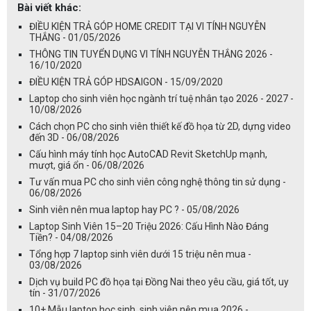
Bài viết khác:
ĐIỀU KIỆN TRẢ GÓP HOME CREDIT TẠI VI TÍNH NGUYỄN
THẮNG - 01/05/2026
THÔNG TIN TUYỂN DỤNG VI TÍNH NGUYỄN THẮNG 2026 -
16/10/2020
ĐIỀU KIỆN TRẢ GÓP HDSAIGON - 15/09/2020
Laptop cho sinh viên học ngành trí tuệ nhân tạo 2026 - 2027 -
10/08/2026
Cách chọn PC cho sinh viên thiết kế đồ họa từ 2D, dựng video
đến 3D - 06/08/2026
Cấu hình máy tính học AutoCAD Revit SketchUp mạnh,
mượt, giá ổn - 06/08/2026
Tư vấn mua PC cho sinh viên công nghệ thông tin sử dụng -
06/08/2026
Sinh viên nên mua laptop hay PC ? - 05/08/2026
Laptop Sinh Viên 15–20 Triệu 2026: Cấu Hình Nào Đáng
Tiền? - 04/08/2026
Tổng hợp 7 laptop sinh viên dưới 15 triệu nên mua -
03/08/2026
Dịch vụ build PC đồ họa tại Đồng Nai theo yêu cầu, giá tốt, uy
tín - 31/07/2026
10+ Mẫu laptop học sinh, sinh viên nên mua 2026 -