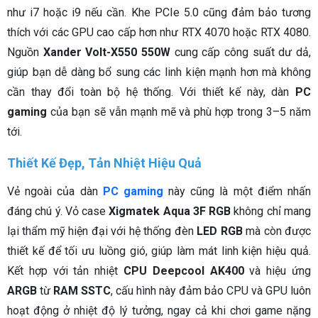
như i7 hoặc i9 nếu cần. Khe PCIe 5.0 cũng đảm bảo tương
thích với các GPU cao cấp hơn như RTX 4070 hoặc RTX 4080.
Nguồn
Xander Volt-X550 550W
cung cấp công suất dư dả,
giúp bạn dễ dàng bổ sung các linh kiện mạnh hơn mà không
cần thay đổi toàn bộ hệ thống. Với thiết kế này, dàn
PC
gaming
của bạn sẽ vẫn mạnh mẽ và phù hợp trong 3–5 năm
tới.
Thiết Kế Đẹp, Tản Nhiệt Hiệu Quả
Vẻ ngoài của dàn
PC gaming
này cũng là một điểm nhấn
đáng chú ý. Vỏ case
Xigmatek Aqua 3F RGB
không chỉ mang
lại thẩm mỹ hiện đại với hệ thống đèn
LED RGB
mà còn được
thiết kế để tối ưu luồng gió, giúp làm mát linh kiện hiệu quả.
Kết hợp với tản nhiệt
CPU Deepcool AK400
và hiệu ứng
ARGB
từ
RAM SSTC
, cấu hình này đảm bảo CPU và GPU luôn
hoạt động ở nhiệt độ lý tưởng, ngay cả khi chơi game nặng