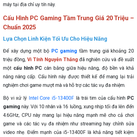
máy tại địa chỉ uy tín này.
Cấu Hình PC Gaming Tầm Trung Giá 20 Triệu –
Chuẩn 2025
Lựa Chọn Linh Kiện Tối Ưu Cho Hiệu Năng
Để xây dựng một bộ
PC gaming
tầm trung giá khoảng 20
triệu đồng,
Vi Tính Nguyễn Thắng
đã nghiên cứu và đề xuất
một
cấu hình PC
cân bằng giữa hiệu năng, độ bền và khả
năng nâng cấp. Cấu hình này được thiết kế để mang lại trải
nghiệm chơi game mượt mà và hỗ trợ các tác vụ đa nhiệm.
Bộ vi xử lý
Intel Core i5-13400F
là trái tim của cấu hình
PC
gaming
này. Với 10 nhân và 16 luồng, xung nhịp tối đa lên đến
4.6GHz, CPU này mang lại hiệu năng mạnh mẽ cho cả chơi
game và các tác vụ đa nhiệm như streaming hay chỉnh sửa
video nhẹ. Điểm mạnh của i5-13400F là khả năng tiết kiệm