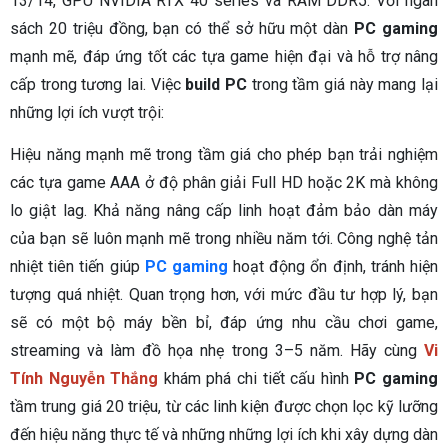
13/14, GPU NVIDIA RTX 40 series và RAM DDR5. Với ngân
sách 20 triệu đồng, bạn có thể sở hữu một dàn
PC gaming
mạnh mẽ, đáp ứng tốt các tựa game hiện đại và hỗ trợ nâng
cấp trong tương lai. Việc
build PC
trong tầm giá này mang lại
những lợi ích vượt trội:
Hiệu năng mạnh mẽ trong tầm giá cho phép bạn trải nghiệm
các tựa game AAA ở độ phân giải Full HD hoặc 2K mà không
lo giật lag. Khả năng nâng cấp linh hoạt đảm bảo dàn máy
của bạn sẽ luôn mạnh mẽ trong nhiều năm tới. Công nghệ tản
nhiệt tiên tiến giúp
PC gaming
hoạt động ổn định, tránh hiện
tượng quá nhiệt. Quan trọng hơn, với mức đầu tư hợp lý, bạn
sẽ có một bộ máy bền bỉ, đáp ứng nhu cầu chơi game,
streaming và làm đồ họa nhẹ trong 3–5 năm. Hãy cùng
Vi
Tính Nguyễn Thắng
khám phá chi tiết cấu hình
PC gaming
tầm trung giá 20 triệu, từ các linh kiện được chọn lọc kỹ lưỡng
đến hiệu năng thực tế và những những lợi ích khi xây dựng dàn