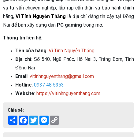
vụ tư vấn chuyên nghiệp, lắp ráp cẩn thận và bảo hành chính
hãng,
Vi Tính Nguyễn Thắng
là địa chỉ đáng tin cậy tại Đồng
Nai để bạn xây dựng dàn
PC gaming
trong mơ.
Thông tin liên hệ
:
Tên cửa hàng
:
Vi Tính Nguyễn Thắng
Địa chỉ
: Số 540, Ngũ Phúc, Hố Nai 3, Trảng Bom, Tỉnh
Đồng Nai
Email
:
vitinhnguyenthang@gmail.com
Hotline
:
0937 48 5353
Website
:
https://vitinhnguyenthang.com
Chia sẻ:
Share
Facebook
Twitter
Messenger
Copy
Link