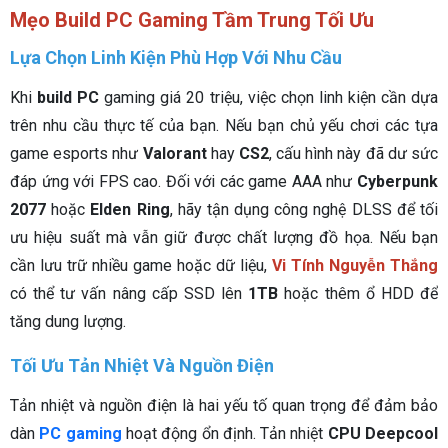
Mẹo Build PC Gaming Tầm Trung Tối Ưu
Lựa Chọn Linh Kiện Phù Hợp Với Nhu Cầu
Khi
build PC
gaming giá 20 triệu, việc chọn linh kiện cần dựa
trên nhu cầu thực tế của bạn. Nếu bạn chủ yếu chơi các tựa
game esports như
Valorant
hay
CS2
, cấu hình này đã dư sức
đáp ứng với FPS cao. Đối với các game AAA như
Cyberpunk
2077
hoặc
Elden Ring
, hãy tận dụng công nghệ DLSS để tối
ưu hiệu suất mà vẫn giữ được chất lượng đồ họa. Nếu bạn
cần lưu trữ nhiều game hoặc dữ liệu,
Vi Tính Nguyễn Thắng
có thể tư vấn nâng cấp SSD lên
1TB
hoặc thêm ổ HDD để
tăng dung lượng.
Tối Ưu Tản Nhiệt Và Nguồn Điện
Tản nhiệt và nguồn điện là hai yếu tố quan trọng để đảm bảo
dàn
PC gaming
hoạt động ổn định. Tản nhiệt
CPU Deepcool