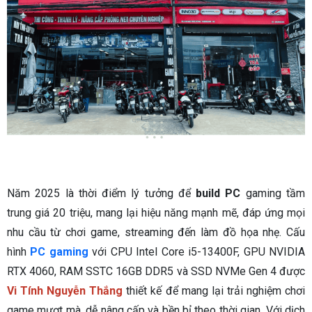
Năm 2025 là thời điểm lý tưởng để
build PC
gaming tầm
trung giá 20 triệu, mang lại hiệu năng mạnh mẽ, đáp ứng mọi
nhu cầu từ chơi game, streaming đến làm đồ họa nhẹ. Cấu
hình
PC gaming
với CPU Intel Core i5-13400F, GPU NVIDIA
RTX 4060, RAM SSTC 16GB DDR5 và SSD NVMe Gen 4 được
Vi Tính Nguyễn Thắng
thiết kế để mang lại trải nghiệm chơi
game mượt mà, dễ nâng cấp và bền bỉ theo thời gian. Với dịch