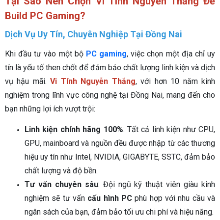
Tại Sao Nên Chọn Vi Tính Nguyễn Thắng Để
Build PC Gaming?
Dịch Vụ Uy Tín, Chuyên Nghiệp Tại Đồng Nai
Khi đầu tư vào một bộ
PC gaming
, việc chọn một địa chỉ uy
tín là yếu tố then chốt để đảm bảo chất lượng linh kiện và dịch
vụ hậu mãi.
Vi Tính Nguyễn Thắng
, với hơn 10 năm kinh
nghiệm trong lĩnh vực công nghệ tại Đồng Nai, mang đến cho
bạn những lợi ích vượt trội:
Linh kiện chính hãng 100%
: Tất cả linh kiện như CPU,
GPU, mainboard và nguồn đều được nhập từ các thương
hiệu uy tín như Intel, NVIDIA, GIGABYTE, SSTC, đảm bảo
chất lượng và độ bền.
Tư vấn chuyên sâu
: Đội ngũ kỹ thuật viên giàu kinh
nghiệm sẽ tư vấn
cấu hình PC
phù hợp với nhu cầu và
ngân sách của bạn, đảm bảo tối ưu chi phí và hiệu năng.