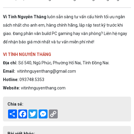
Vi Tính Nguyễn Thắng
luôn sẵn sàng tư vấn cấu hình tối ưu ngân
sách nhất cho anh em, hàng chính hãng, lắp ráp test kỹ trước khi
giao. Đang phân vân build PC gaming hay văn phòng? Liên hệ ngay
để nhận báo giá mới nhất và tư vấn miễn phí nhé!
VI TÍNH NGUYỄN THẮNG
Địa chỉ:
Số 540, Ngũ Phúc, Phường Hố Nai, Tỉnh Đồng Nai.
Email:
vitinhnguyenthang@gmail.com
Hotline:
093748.5353
Website:
vitinhnguyenthang.com
Chia sẻ:
Share
Facebook
Twitter
Messenger
Copy
Link
Bài viết khác: