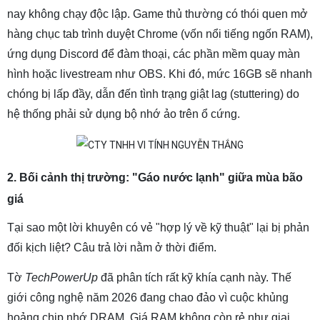
nay không chạy độc lập. Game thủ thường có thói quen mở
hàng chục tab trình duyệt Chrome (vốn nổi tiếng ngốn RAM),
ứng dụng Discord để đàm thoại, các phần mềm quay màn
hình hoặc livestream như OBS. Khi đó, mức 16GB sẽ nhanh
chóng bị lấp đầy, dẫn đến tình trạng giật lag (stuttering) do
hệ thống phải sử dụng bộ nhớ ảo trên ổ cứng.
2. Bối cảnh thị trường: "Gáo nước lạnh" giữa mùa bão
giá
Tại sao một lời khuyên có vẻ "hợp lý về kỹ thuật" lại bị phản
đối kịch liệt? Câu trả lời nằm ở thời điểm.
Tờ
TechPowerUp
đã phân tích rất kỹ khía cạnh này. Thế
giới công nghệ năm 2026 đang chao đảo vì cuộc khủng
hoảng chip nhớ DRAM. Giá RAM không còn rẻ như giai