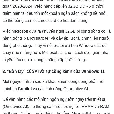
đoạn 2023-2024. Việc nâng cấp lên 32GB DDR5 ở thời
điểm hiện tại tiêu tốn một khoản ngân sách không hề nhỏ,
có thể bằng cả một chiếc card đồ họa tầm trung.
Việc Microsoft đưa ra khuyến nghị 32GB bị cộng đồng coi là
hành động "xa rời thực tế" và gây áp lực tài chính lên người
dùng phổ thông. Thay vì nỗ lực tối ưu hóa Windows 11 để
chạy nhẹ nhàng hơn, Microsoft lại chọn cách đơn giản nhất
là yêu cầu người dùng... nâng cấp phần cứng.
3. "Bàn tay" của AI và sự cồng kềnh của Windows 11
Một nguyên nhân sâu xa khác khiến cộng đồng phẫn nộ
chính là
Copilot
và các tính năng Generative AI.
Để vận hành các mô hình ngôn ngữ lớn ngay trên thiết bị
(On-device AI), hệ thống cần một lượng lớn VRAM và RAM
hệ thống. Nhiều người dùng cho rằng Microsoft đang mượn