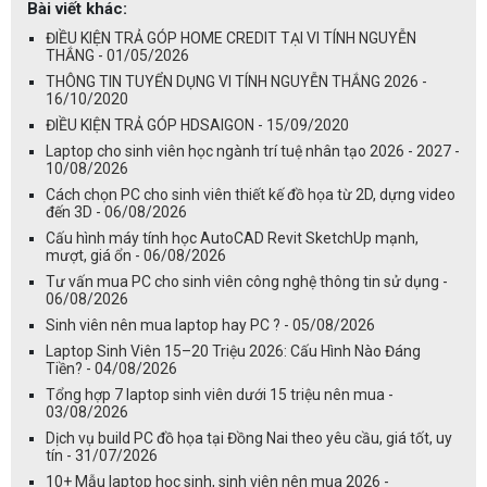
Bài viết khác:
ĐIỀU KIỆN TRẢ GÓP HOME CREDIT TẠI VI TÍNH NGUYỄN
THẮNG - 01/05/2026
THÔNG TIN TUYỂN DỤNG VI TÍNH NGUYỄN THẮNG 2026 -
16/10/2020
ĐIỀU KIỆN TRẢ GÓP HDSAIGON - 15/09/2020
Laptop cho sinh viên học ngành trí tuệ nhân tạo 2026 - 2027 -
10/08/2026
Cách chọn PC cho sinh viên thiết kế đồ họa từ 2D, dựng video
đến 3D - 06/08/2026
Cấu hình máy tính học AutoCAD Revit SketchUp mạnh,
mượt, giá ổn - 06/08/2026
Tư vấn mua PC cho sinh viên công nghệ thông tin sử dụng -
06/08/2026
Sinh viên nên mua laptop hay PC ? - 05/08/2026
Laptop Sinh Viên 15–20 Triệu 2026: Cấu Hình Nào Đáng
Tiền? - 04/08/2026
Tổng hợp 7 laptop sinh viên dưới 15 triệu nên mua -
03/08/2026
Dịch vụ build PC đồ họa tại Đồng Nai theo yêu cầu, giá tốt, uy
tín - 31/07/2026
10+ Mẫu laptop học sinh, sinh viên nên mua 2026 -