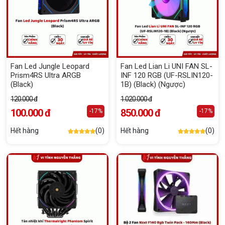
Fan Led Jungle Leopard
Fan Led Lian Li UNI FAN SL-
Prism4RS Ultra ARGB
INF 120 RGB (UF-RSLIN120-
(Black)
1B) (Black) (Ngược)
120.000 đ
1.020.000 đ
100.000 đ
850.000 đ
-17%
-17%
Hết hàng
(0)
Hết hàng
(0)