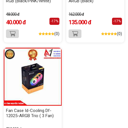
RGB (Black/PiNK/White)
ARGB (Black)
48.000 đ
162.000 đ
40.000 đ
135.000 đ
-17%
-17%
(0)
(0)
Fan Case Id-Cooling Df-
12025-ARGB Trio ( 3 Fan)