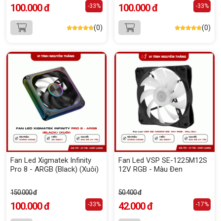
100.000 đ
100.000 đ
-33%
-33%
(0)
(0)
Fan Led Xigmatek Infinity
Fan Led VSP SE-1225M12S
Pro 8 - ARGB (Black) (Xuôi)
12V RGB - Màu Đen
150.000 đ
50.400 đ
100.000 đ
42.000 đ
-33%
-17%