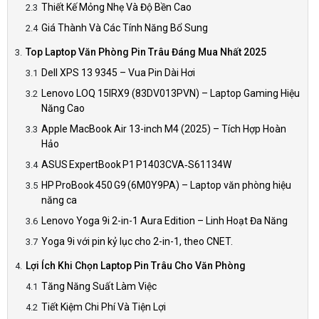
Thiết Kế Mỏng Nhẹ Và Độ Bền Cao
Giá Thành Và Các Tính Năng Bổ Sung
Top Laptop Văn Phòng Pin Trâu Đáng Mua Nhất 2025
Dell XPS 13 9345 – Vua Pin Dài Hơi
Lenovo LOQ 15IRX9 (83DV013PVN) – Laptop Gaming Hiệu
Năng Cao
Apple MacBook Air 13-inch M4 (2025) – Tích Hợp Hoàn
Hảo
ASUS ExpertBook P1 P1403CVA‑S61134W
HP ProBook 450 G9 (6M0Y9PA) – Laptop văn phòng hiệu
năng ca
Lenovo Yoga 9i 2-in-1 Aura Edition – Linh Hoạt Đa Năng
Yoga 9i với pin kỷ lục cho 2-in-1, theo CNET.
Lợi Ích Khi Chọn Laptop Pin Trâu Cho Văn Phòng
Tăng Năng Suất Làm Việc
Tiết Kiệm Chi Phí Và Tiện Lợi