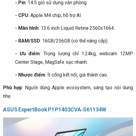
- Pin
: 14.5 giờ sử dụng văn phòng.
- CPU
: Apple M4 chip, hỗ trợ AI.
- Màn hình
: 13.6 inch Liquid Retina 2560x1664.
- RAM/SSD
: 16GB/256GB (có thể nâng cấp).
- Ưu điểm
: Trọng lượng chỉ 1.24kg, webcam 12MP
Center Stage, MagSafe sạc nhanh.
- Nhược điểm
: Ít cổng kết nối, giá thành cao.
Phù hợp
: Người dùng Apple ecosystem, sáng tạo nội dung
nhẹ.
ASUS ExpertBook P1 P1403CVA‑S61134W