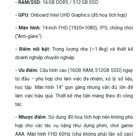
- RAM/SSD:
16 GB DDR5 / 512 GB SSD
- GPU:
Onboard Intel UHD Graphics (đồ hoạ tích hợp)
- Màn hình:
14 inch FHD (1920×1080), IPS, chống chói
(“Anti‑glare”)
- Điểm nổi bật:
Trọng lượng nhẹ (~1.4kg) và thiết kế
doanh nghiệp chuyên nghiệp.
- Ưu điểm:
Cấu hình cao (16GB RAM, 512GB SSD) ngay
từ đầu – phù hợp cho làm việc đa nhiệm, xử lý số liệu,
học tập. Màn hình 14” gọn gàng nhưng vẫn đủ lớn để
làm việc hiệu quả. Thiết kế nhẹ tiện mang theo đi công
tác.
- Nhược điểm:
Sử dụng đồ hoạ tích hợp nên không phù
hợp cho các tác vụ nặng như dựng phim, chơi game
AAA. Màn hình FHD 60Hz (chứ không phải tần số cao)