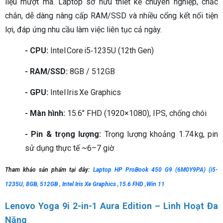
liệu mượt mà. Laptop sở hữu thiết kế chuyên nghiệp, chắc
chắn, dễ dàng nâng cấp RAM/SSD và nhiều cổng kết nối tiện
lợi, đáp ứng nhu cầu làm việc liên tục cả ngày.
- CPU:
Intel Core i5‑1235U (12th Gen)
- RAM/SSD:
8GB / 512GB
- GPU:
Intel Iris Xe Graphics
- Màn hình:
15.6″ FHD (1920×1080), IPS, chống chói
- Pin & trọng lượng:
Trọng lượng khoảng 1.74 kg, pin
sử dụng thực tế ~6–7 giờ
Tham khảo sản phẩm tại đây:
Laptop HP ProBook 450 G9 (6M0Y9PA) (i5-
1235U, 8GB, 512GB , Intel Iris Xe Graphics ,15.6 FHD ,Win 11
Lenovo Yoga 9i 2-in-1 Aura Edition – Linh Hoạt Đa
Năng