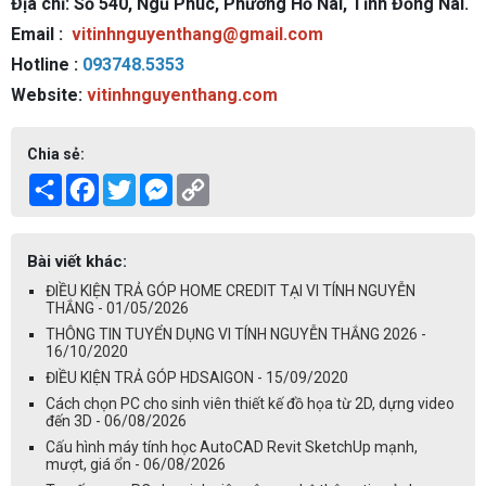
Địa chỉ: Số 540, Ngũ Phúc, Phường Hố Nai, Tỉnh Đồng Nai.
Email :
vitinhnguyenthang@gmail.com
Hotline :
093748.5353
Website:
vitinhnguyenthang.com
Chia sẻ:
Share
Facebook
Twitter
Messenger
Copy
Link
Bài viết khác:
ĐIỀU KIỆN TRẢ GÓP HOME CREDIT TẠI VI TÍNH NGUYỄN
THẮNG - 01/05/2026
THÔNG TIN TUYỂN DỤNG VI TÍNH NGUYỄN THẮNG 2026 -
16/10/2020
ĐIỀU KIỆN TRẢ GÓP HDSAIGON - 15/09/2020
Cách chọn PC cho sinh viên thiết kế đồ họa từ 2D, dựng video
đến 3D - 06/08/2026
Cấu hình máy tính học AutoCAD Revit SketchUp mạnh,
mượt, giá ổn - 06/08/2026