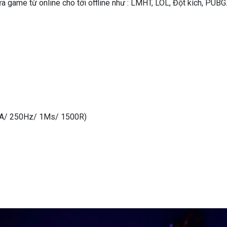
ựa game từ online cho tới offline như : LMHT, LOL, Đột kích, PUBG
A/ 250Hz/ 1Ms/ 1500R)