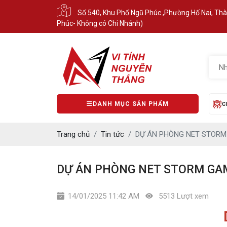
Số 540, Khu Phố Ngũ Phúc ,Phường Hố Nai, Th
Phúc- Không có Chi Nhánh)
DANH MỤC SẢN PHẨM
C
Trang chủ
Tin tức
DỰ ÁN PHÒNG NET STORM 
DỰ ÁN PHÒNG NET STORM GAME
14/01/2025 11:42 AM
5513 Lượt xem