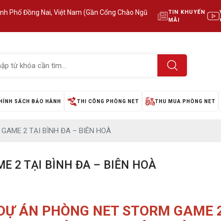
ành Phố Đồng Nai, Việt Nam (Gần Cổng Chào Ngũ
TIN KHUYẾN
MÃI
HÍNH SÁCH BẢO HÀNH
THI CÔNG PHÒNG NET
THU MUA PHÒNG NET
GAME 2 TẠI BÌNH ĐA – BIÊN HOÀ
 2 TẠI BÌNH ĐA – BIÊN HOÀ
DỰ ÁN PHÒNG NET STORM GAME 