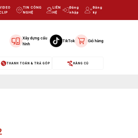
VIDEO
TIN CÔNG
LIÊN
Đăng
Đăng
CLIP
NGHỆ
HỆ
nhập
ký
Xây dựng cấu
TikTok
Giỏ hàng
hình
THANH TOÁN & TRẢ GÓP
HÀNG CŨ
2