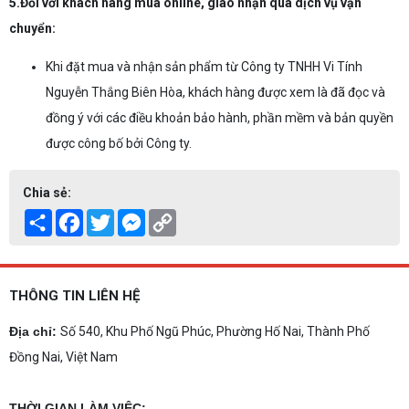
5.Đối với khách hàng mua online, giao nhận qua dịch vụ vận
chuyển:
Khi đặt mua và nhận sản phẩm từ Công ty TNHH Vi Tính
Nguyễn Thắng Biên Hòa, khách hàng được xem là đã đọc và
đồng ý với các điều khoản bảo hành, phần mềm và bản quyền
được công bố bởi Công ty.
Chia sẻ:
Share
Facebook
Twitter
Messenger
Copy
Link
THÔNG TIN LIÊN HỆ
Địa chỉ:
Số 540, Khu Phố Ngũ Phúc, Phường Hố Nai, Thành Phố
Đồng Nai, Việt Nam
THỜI GIAN LÀM VIỆC: