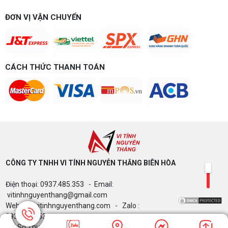
ĐƠN VỊ VẬN CHUYỂN
CÁCH THỨC THANH TOÁN
CÔNG TY TNHH VI TÍNH NGUYỄN THẮNG BIÊN HÒA​
Điện thoại: 0937.485.353 - Email:
vitinhnguyenthang@gmail.com
Website: vitinhnguyenthang.com - Zalo :
0937485353
Mã Số Thuế: 3603709948 - Copyrights © 2024