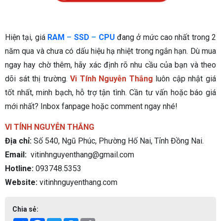
Hiện tại, giá
RAM
–
SSD
–
CPU
đang ở mức cao nhất trong 2
năm qua và chưa có dấu hiệu hạ nhiệt trong ngắn hạn. Dù mua
ngay hay chờ thêm, hãy xác định rõ nhu cầu của bạn và theo
dõi sát thị trường.
Vi Tính Nguyễn Thắng
luôn cập nhật giá
tốt nhất, minh bạch, hỗ trợ tận tình. Cần tư vấn hoặc báo giá
mới nhất? Inbox fanpage hoặc comment ngay nhé!
VI TÍNH NGUYỄN THẮNG
Địa chỉ:
Số 540, Ngũ Phúc, Phường Hố Nai, Tỉnh Đồng Nai.
Email:
vitinhnguyenthang@gmail.com
Hotline:
093748.5353
Website:
vitinhnguyenthang.com
Chia sẻ: