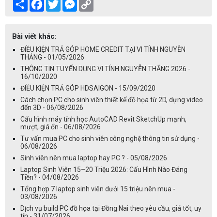
Share
Facebook
Twitter
Messenger
Copy
Link
Bài viết khác:
ĐIỀU KIỆN TRẢ GÓP HOME CREDIT TẠI VI TÍNH NGUYỄN
THẮNG - 01/05/2026
THÔNG TIN TUYỂN DỤNG VI TÍNH NGUYỄN THẮNG 2026 -
16/10/2020
ĐIỀU KIỆN TRẢ GÓP HDSAIGON - 15/09/2020
Cách chọn PC cho sinh viên thiết kế đồ họa từ 2D, dựng video
đến 3D - 06/08/2026
Cấu hình máy tính học AutoCAD Revit SketchUp mạnh,
mượt, giá ổn - 06/08/2026
Tư vấn mua PC cho sinh viên công nghệ thông tin sử dụng -
06/08/2026
Sinh viên nên mua laptop hay PC ? - 05/08/2026
Laptop Sinh Viên 15–20 Triệu 2026: Cấu Hình Nào Đáng
Tiền? - 04/08/2026
Tổng hợp 7 laptop sinh viên dưới 15 triệu nên mua -
03/08/2026
Dịch vụ build PC đồ họa tại Đồng Nai theo yêu cầu, giá tốt, uy
tín - 31/07/2026