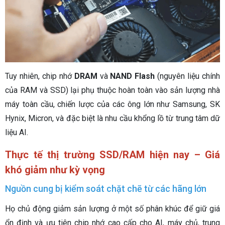
Tuy nhiên, chip nhớ
DRAM
và
NAND Flash
(nguyên liệu chính
của RAM và SSD) lại phụ thuộc hoàn toàn vào sản lượng nhà
máy toàn cầu, chiến lược của các ông lớn như Samsung, SK
Hynix, Micron, và đặc biệt là nhu cầu khổng lồ từ trung tâm dữ
liệu AI.
Thực tế thị trường SSD/RAM hiện nay – Giá
khó giảm như kỳ vọng
Nguồn cung bị kiểm soát chặt chẽ từ các hãng lớn
Họ chủ động giảm sản lượng ở một số phân khúc để giữ giá
ổn định và ưu tiên chip nhớ cao cấp cho AI, máy chủ, trung