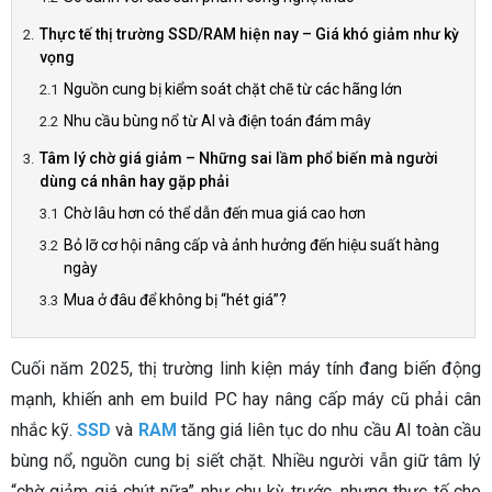
Thực tế thị trường SSD/RAM hiện nay – Giá khó giảm như kỳ
vọng
Nguồn cung bị kiểm soát chặt chẽ từ các hãng lớn
Nhu cầu bùng nổ từ AI và điện toán đám mây
Tâm lý chờ giá giảm – Những sai lầm phổ biến mà người
dùng cá nhân hay gặp phải
Chờ lâu hơn có thể dẫn đến mua giá cao hơn
Bỏ lỡ cơ hội nâng cấp và ảnh hưởng đến hiệu suất hàng
ngày
Mua ở đâu để không bị “hét giá”?
Cuối năm 2025, thị trường linh kiện máy tính đang biến động
mạnh, khiến anh em build PC hay nâng cấp máy cũ phải cân
nhắc kỹ.
SSD
và
RAM
tăng giá liên tục do nhu cầu AI toàn cầu
bùng nổ, nguồn cung bị siết chặt. Nhiều người vẫn giữ tâm lý
“chờ giảm giá chút nữa” như chu kỳ trước, nhưng thực tế cho