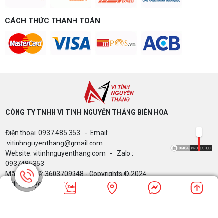
CÁCH THỨC THANH TOÁN
CÔNG TY TNHH VI TÍNH NGUYỄN THẮNG BIÊN HÒA​
Điện thoại: 0937.485.353 - Email:
vitinhnguyenthang@gmail.com
Website: vitinhnguyenthang.com - Zalo :
0937485353
Mã Số Thuế: 3603709948 - Copyrights © 2024
Vitinhnguyenthang.com. All Rights Reserved