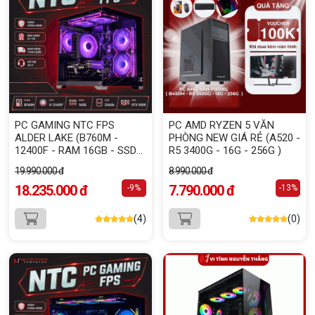
PC GAMING NTC FPS
PC AMD RYZEN 5 VĂN
ALDER LAKE (B760M -
PHÒNG NEW GIÁ RẺ (A520 -
12400F - RAM 16GB - SSD
R5 3400G - 16G - 256G )
256GB - RTX 5050 8GB)
19.990.000 đ
8.990.000 đ
18.235.000 đ
7.790.000 đ
-9%
-13%
(4)
(0)