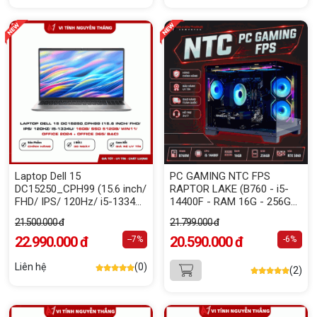
Laptop Dell 15
PC GAMING NTC FPS
DC15250_CPH99 (15.6 inch/
RAPTOR LAKE (B760 - i5-
FHD/ IPS/ 120Hz/ i5-1334U/
14400F - RAM 16G - 256G
16GB/ SSD 512GB/ WIN11/
NVME - VGA RTX 5060 8GB)
21.500.000 đ
21.799.000 đ
Office 2024 + Office 365/
Bạc)
22.990.000 đ
20.590.000 đ
--7%
-6%
Liên hệ
(0)
(2)