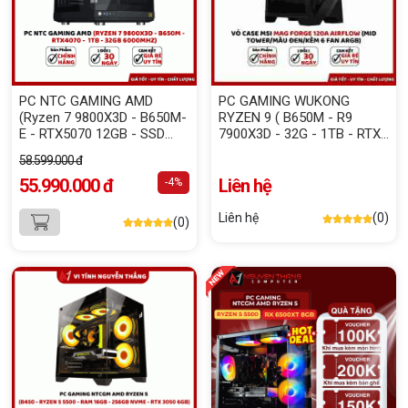
PC NTC GAMING AMD
PC GAMING WUKONG
(Ryzen 7 9800X3D - B650M-
RYZEN 9 ( B650M - R9
E - RTX5070 12GB - SSD
7900X3D - 32G - 1TB - RTX
1TB - RAM 32GB)
5070 12G )
58.599.000 đ
55.990.000 đ
Liên hệ
-4%
Liên hệ
(0)
(0)