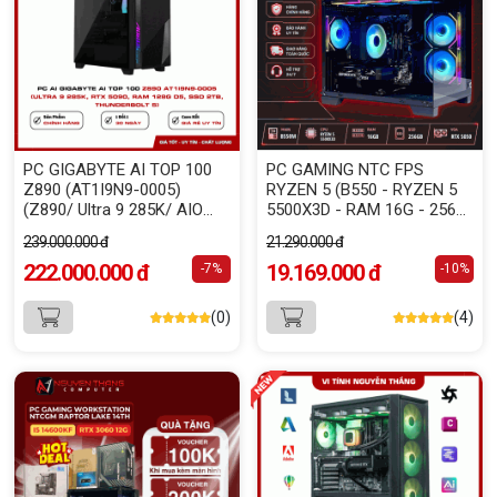
PC GIGABYTE AI TOP 100
PC GAMING NTC FPS
Z890 (AT1I9N9-0005)
RYZEN 5 (B550 - RYZEN 5
(Z890/ Ultra 9 285K/ AIO
5500X3D - RAM 16G - 256G
360/ 128GB (32GBx4) DDR5/
NVME - VGA RTX 5050 8GB)
239.000.000 đ
21.290.000 đ
SSD Gen4 2TB/ SSD Gen4
320GB/ RTX 5090 32GB/
222.000.000 đ
19.169.000 đ
-7%
-10%
PSU 1600W 80 Plus
Platinum/ WF7/ BT/ Black)
(0)
(4)