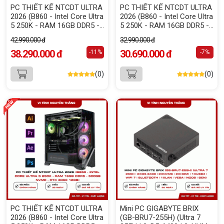
PC THIẾT KẾ NTCDT ULTRA
PC THIẾT KẾ NTCDT ULTRA
2026 (B860 - Intel Core Ultra
2026 (B860 - Intel Core Ultra
5 250K - RAM 16GB DDR5 -
5 250K - RAM 16GB DDR5 -
500GB NVMe - RTX 5070
500GB NVMe - RTX 5060
42.990.000 đ
32.990.000 đ
12GB)
8GB)
38.290.000 đ
30.690.000 đ
-11%
-7%
(0)
(0)
PC THIẾT KẾ NTCDT ULTRA
Mini PC GIGABYTE BRIX
2026 (B860 - Intel Core Ultra
(GB-BRU7-255H) (Ultra 7