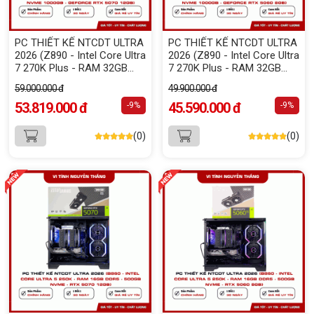
PC THIẾT KẾ NTCDT ULTRA
PC THIẾT KẾ NTCDT ULTRA
2026 (Z890 - Intel Core Ultra
2026 (Z890 - Intel Core Ultra
7 270K Plus - RAM 32GB
7 270K Plus - RAM 32GB
DDR5 - SSD NVMe 1000GB -
DDR5 - SSD NVMe 1000GB -
59.000.000 đ
49.900.000 đ
GeForce RTX 5070 12GB)
GeForce RTX 5060 8GB)
53.819.000 đ
45.590.000 đ
-9%
-9%
(0)
(0)