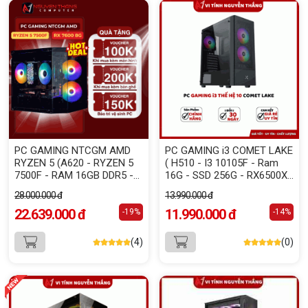
PC GAMING NTCGM AMD
PC GAMING i3 COMET LAKE
RYZEN 5 (A620 - RYZEN 5
( H510 - I3 10105F - Ram
7500F - RAM 16GB DDR5 -
16G - SSD 256G - RX6500XT
500GB NVME - RX 7600
4G - PSU 550W)
28.000.000 đ
13.990.000 đ
8GB)
22.639.000 đ
11.990.000 đ
-19%
-14%
(4)
(0)