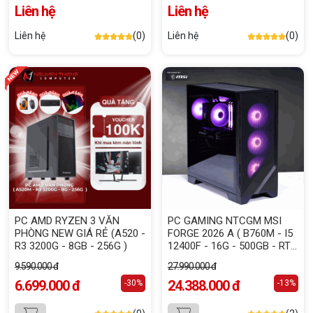
NoOS | ĐEN)
Liên hệ
Liên hệ
Liên hệ
(0)
Liên hệ
(0)
PC AMD RYZEN 3 VĂN
PC GAMING NTCGM MSI
PHÒNG NEW GIÁ RẺ (A520 -
FORGE 2026 A ( B760M - I5
R3 3200G - 8GB - 256G )
12400F - 16G - 500GB - RTX
5060 8GB - 650W )
9.590.000 đ
27.990.000 đ
6.699.000 đ
24.388.000 đ
-30%
-13%