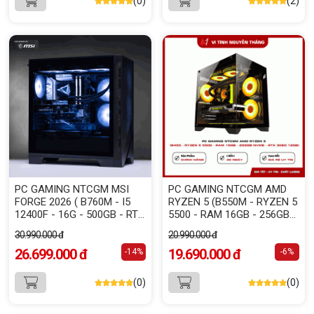
(0)
(2)
PC GAMING NTCGM MSI
PC GAMING NTCGM AMD
FORGE 2026 ( B760M - I5
RYZEN 5 (B550M - RYZEN 5
12400F - 16G - 500GB - RTX
5500 - RAM 16GB - 256GB
5060 8GB - 650W )
NVME - RTX 3060 12GB )
30.990.000 đ
20.990.000 đ
26.699.000 đ
19.690.000 đ
-14%
-6%
(0)
(0)