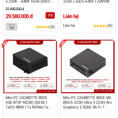
5 250K - RAM 16GB DDR5 -
255H | 2xD5-6400 | 2xNVMe
500GB NVMe - RTX 3060
| 2xHDMI | 1xUSB4 | WIFI 7 |
31.990.000 đ
12GB)
Bluetooth | 1xLAN | VESA |
29.580.000 đ
NoOS | Đen)
Liên hệ
-8%
Liên hệ
(0)
(0)
Mini PC GIGABYTE BRIX
Mini PC GIGABYTE BRIX GB-
(GB-BTIP-N250) (N250 |
BRU5-225H Ultra 5 225H Arc
1xD5-4800 | 1x NVMe/1x
Graphics 2.5GbE Wi-Fi 7
Sata | 1xHDMI | WiFi |
Bluetooth | 1xLAN | VESA |