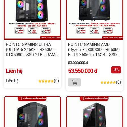
PC NTC GAMING ULTRA
PC NTC GAMING AMD
(ULTRA 5 245KF - B860M -
(Ryzen 7 9800X3D - B650M-
RTX5080 - SSD 2TB - RAM
E - RTX5060Ti 16GB - SSD
32GB)
1TB - RAM 32GB)
57.900.000 đ
Liên hệ
53.550.000 đ
-8%
Liên hệ
(0)
(0)