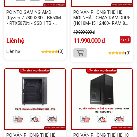
PC NTC GAMING AMD
PC VĂN PHÒNG THẾ HỆ
(Ryzen 7 7800X3D - B650M
MỚI NHẤT CHẠY RAM DDR5
- RTX5070ti - SSD 1TB -
(H610M- i5 12400- RAM 8G
RAM 32GB)
DDR5 - SSD 256G- 500W-
18.990.000 đ
XAS30)
Liên hệ
11.990.000 đ
-37%
Liên hệ
(0)
(0)
PC VĂN PHÒNG THẾ HỆ
PC VĂN PHÒNG THẾ HỆ 10