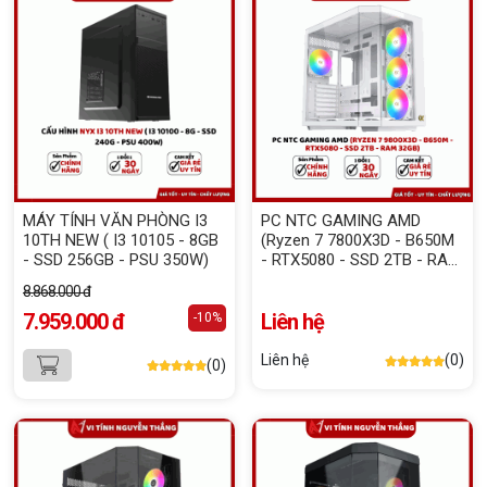
MÁY TÍNH VĂN PHÒNG I3
PC NTC GAMING AMD
10TH NEW ( I3 10105 - 8GB
(Ryzen 7 7800X3D - B650M
- SSD 256GB - PSU 350W)
- RTX5080 - SSD 2TB - RAM
32GB)
8.868.000 đ
7.959.000 đ
Liên hệ
-10%
Liên hệ
(0)
(0)