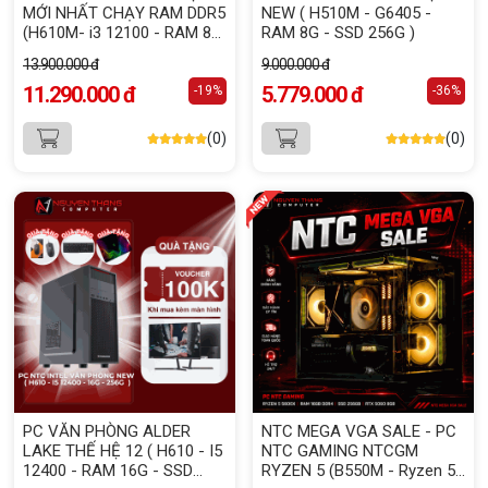
MỚI NHẤT CHẠY RAM DDR5
NEW ( H510M - G6405 -
(H610M- i3 12100 - RAM 8G
RAM 8G - SSD 256G )
DDR5 - SSD 256G- 500W-
13.900.000 đ
9.000.000 đ
XAS30)
11.290.000 đ
5.779.000 đ
-19%
-36%
(0)
(0)
PC VĂN PHÒNG ALDER
NTC MEGA VGA SALE - PC
LAKE THẾ HỆ 12 ( H610 - I5
NTC GAMING NTCGM
12400 - RAM 16G - SSD
RYZEN 5 (B550M - Ryzen 5