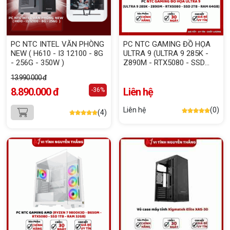
PC NTC INTEL VĂN PHÒNG
PC NTC GAMING ĐỒ HỌA
NEW ( H610 - I3 12100 - 8G
ULTRA 9 (ULTRA 9 285K -
- 256G - 350W )
Z890M - RTX5080 - SSD
2TB - RAM 64GB)
13.990.000 đ
8.890.000 đ
Liên hệ
-36%
Liên hệ
(0)
(4)