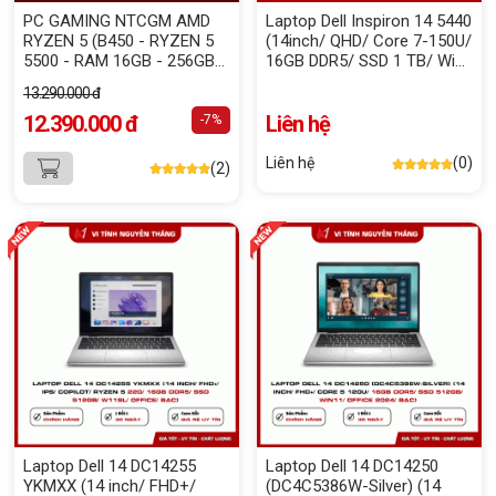
PC GAMING NTCGM AMD
Laptop Dell Inspiron 14 5440
RYZEN 5 (B450 - RYZEN 5
(14inch/ QHD/ Core 7-150U/
5500 - RAM 16GB - 256GB
16GB DDR5/ SSD 1 TB/ Win
NVME - RX 580 8GB)
11/ KB_Led/ Ice Blue) Nhập
13.290.000 đ
Khẩu
12.390.000 đ
Liên hệ
-7%
Liên hệ
(0)
(2)
Laptop Dell 14 DC14255
Laptop Dell 14 DC14250
YKMXX (14 inch/ FHD+/
(DC4C5386W-Silver) (14