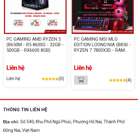
PC GAMING AMD RYZEN 5
PC GAMING MSI MLG
(B650M - R5 8600G - 32GB -
EDITION LOONG:NIA (B850 -
500GB - RX6600 8GB)
RYZEN 7 7800X3D - RAM
32GB DDR5 - 1TB NVME -
RTX 5070TI 16GB)
Liên hệ
Liên hệ
Liên hệ
(0)
(4)
THÔNG TIN LIÊN HỆ
Địa chỉ:
Số 540, Khu Phố Ngũ Phúc, Phường Hố Nai, Thành Phố
Đồng Nai, Việt Nam