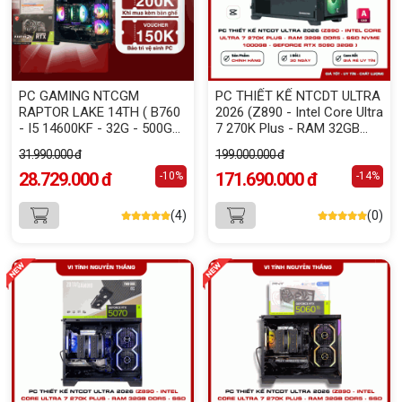
PC GAMING NTCGM
PC THIẾT KẾ NTCDT ULTRA
RAPTOR LAKE 14TH ( B760
2026 (Z890 - Intel Core Ultra
- I5 14600KF - 32G - 500G
7 270K Plus - RAM 32GB
NVME - RTX 3060 12G )
DDR5 - SSD NVMe 1000GB -
31.990.000 đ
199.000.000 đ
GeForce RTX 5090 32GB )
28.729.000 đ
171.690.000 đ
-10%
-14%
(4)
(0)