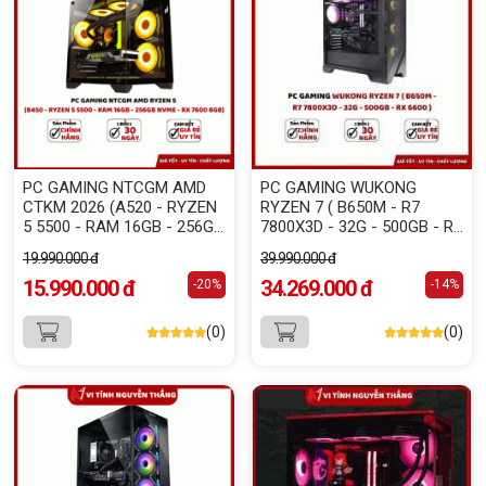
PC GAMING NTCGM AMD
PC GAMING WUKONG
CTKM 2026 (A520 - RYZEN
RYZEN 7 ( B650M - R7
5 5500 - RAM 16GB - 256GB
7800X3D - 32G - 500GB - RX
NVME - RX 7600 8GB )
7600 )
19.990.000 đ
39.990.000 đ
15.990.000 đ
34.269.000 đ
-20%
-14%
(0)
(0)