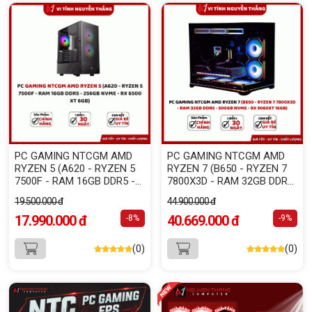
PC GAMING NTCGM AMD
PC GAMING NTCGM AMD
RYZEN 5 (A620 - RYZEN 5
RYZEN 7 (B650 - RYZEN 7
7500F - RAM 16GB DDR5 -
7800X3D - RAM 32GB DDR5
256GB NVME - RX 6500 XT
- 500GB NVME - RX 9060XT
19.500.000 đ
44.900.000 đ
4GB)
16GB)
17.990.000 đ
40.669.000 đ
-8%
-9%
(0)
(0)