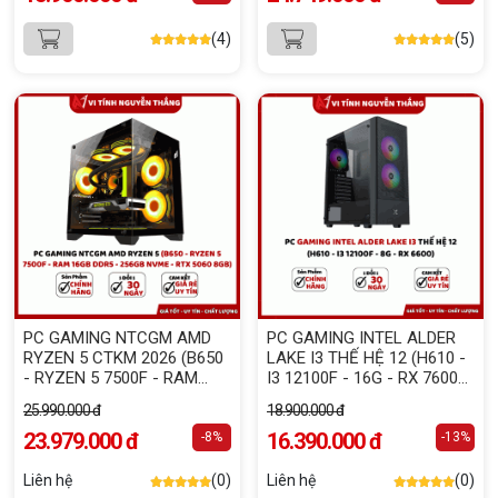
(4)
(5)
PC GAMING NTCGM AMD
PC GAMING INTEL ALDER
RYZEN 5 CTKM 2026 (B650
LAKE I3 THẾ HỆ 12 (H610 -
- RYZEN 5 7500F - RAM
I3 12100F - 16G - RX 7600
16GB DDR5 - 256GB NVME -
8G)
25.990.000 đ
18.900.000 đ
RTX 5060 8GB)
23.979.000 đ
16.390.000 đ
-8%
-13%
Liên hệ
(0)
Liên hệ
(0)