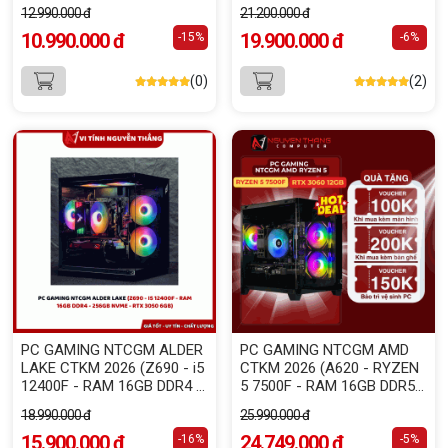
256G )
5600X - RAM 16GB - SSD
12.990.000 đ
21.200.000 đ
256GB - RTX 5060 8GB)
10.990.000 đ
19.900.000 đ
-15%
-6%
(0)
(2)
PC GAMING NTCGM ALDER
PC GAMING NTCGM AMD
LAKE CTKM 2026 (Z690 - i5
CTKM 2026 (A620 - RYZEN
12400F - RAM 16GB DDR4 -
5 7500F - RAM 16GB DDR5 -
256GB NVME - RTX 3050
512GB NVME - RTX 3060
18.990.000 đ
25.990.000 đ
6GB)
12GB)
15.900.000 đ
24.749.000 đ
-16%
-5%