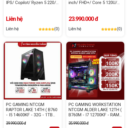
IPS/ Copilot/ Ryzen 5 220/
inch/ FHD+/ Core 5 120U/
16GB DDR5/ SSD 512GB/
16GB DDR5/ SSD 512GB/
W11SL/ Office/ Bạc)
WIN11/ Office 2024/ Bạc)
Liên hệ
23.990.000 đ
Liên hệ
(0)
Liên hệ
(0)
PC GAMING NTCGM
PC GAMING WORKSTATION
RAPTOR LAKE 14TH ( B760
NTCGM ALDER LAKE 12TH (
- I5 14600KF - 32G - 1TB
B760M - I7 12700KF - RAM
NVME - RTX 5060 TI 16G )
32G - SSD 500G NVME -
39.990.000 đ
35.990.000 đ
VGA RTX3060 12G )