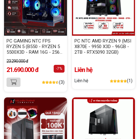
PC GAMING NTC FPS
PC NTC AMD RYZEN 9 (MSI
RYZEN 5 (B550 - RYZEN 5
X870E - 9950 X3D - 96GB -
5500X3D - RAM 16G - 256G
2TB - RTX5090 32GB)
NVME - VGA RTX 5060 8GB)
23.290.000 đ
21.690.000 đ
Liên hệ
-7%
Liên hệ
(1)
(3)