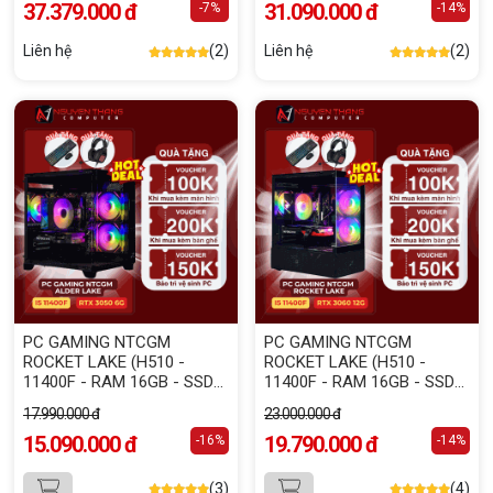
37.379.000 đ
31.090.000 đ
-7%
-14%
Liên hệ
(2)
Liên hệ
(2)
PC GAMING NTCGM
PC GAMING NTCGM
ROCKET LAKE (H510 -
ROCKET LAKE (H510 -
11400F - RAM 16GB - SSD
11400F - RAM 16GB - SSD
256GB - RTX 3050 6GB)
256GB - RTX 3060 12GB)
17.990.000 đ
23.000.000 đ
15.090.000 đ
19.790.000 đ
-16%
-14%
(3)
(4)