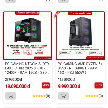
PC GAMING NTCGM ALDER
PC GAMING AMD RYZEN 5 (
LAKE CTKM 2026 (H610 -
B550 - R5 5600GT - RAM
12400F - RAM 16GB - SSD
16G - PSU 550W )
256GB - RTX 5060 8GB)
23.990.000 đ
11.990.000 đ
19.690.000 đ
9.990.000 đ
-18%
-17%
(0)
(0)