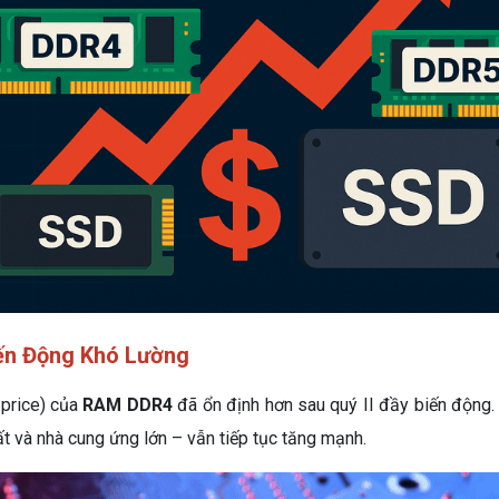
iến Động Khó Lường
 price) của
RAM DDR4
đã ổn định hơn sau quý II đầy biến động. 
t và nhà cung ứng lớn – vẫn tiếp tục tăng mạnh.