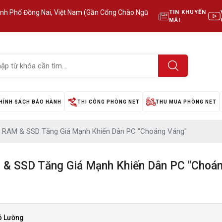
ành Phố Đồng Nai, Việt Nam (Gần Cổng Chào Ngũ
TIN KHUYẾN
MÃI
HÍNH SÁCH BẢO HÀNH
THI CÔNG PHÒNG NET
THU MUA PHÒNG NET
– RAM & SSD Tăng Giá Mạnh Khiến Dân PC "Choáng Váng"
 & SSD Tăng Giá Mạnh Khiến Dân PC "Choán
ó Lường