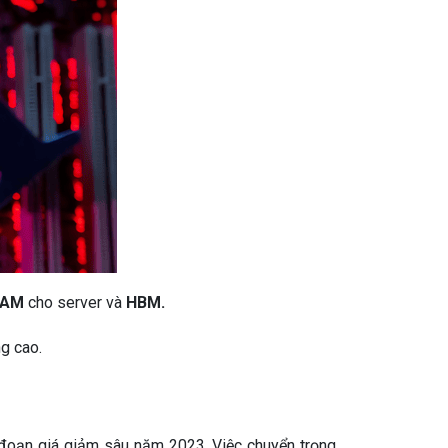
RAM
cho server và
HBM.
g cao.
 đoạn giá giảm sâu năm 2023. Việc chuyển trọng