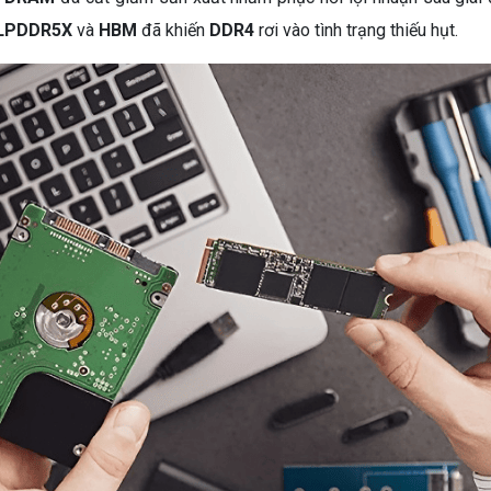
 LPDDR5X
và
HBM
đã khiến
DDR4
rơi vào tình trạng thiếu hụt.