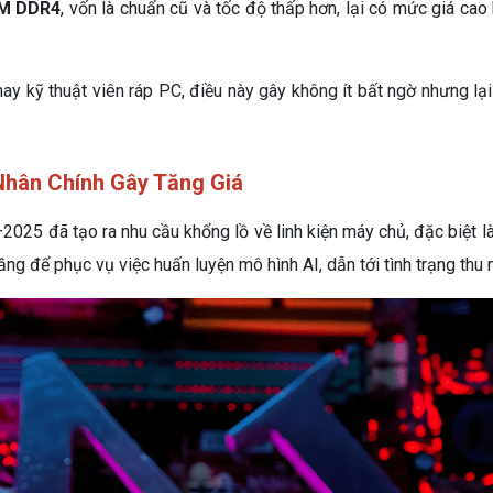
M DDR4
, vốn là chuẩn cũ và tốc độ thấp hơn, lại có mức giá ca
y kỹ thuật viên ráp PC, điều này gây không ít bất ngờ nhưng lại 
Nhân Chính Gây Tăng Giá
2025 đã tạo ra nhu cầu khổng lồ về linh kiện máy chủ, đặc biệt l
 để phục vụ việc huấn luyện mô hình AI, dẫn tới tình trạng thu m