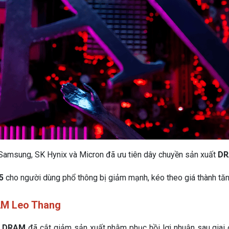
 Samsung, SK Hynix và Micron đã ưu tiên dây chuyền sản xuất
D
5
cho người dùng phổ thông bị giảm mạnh, kéo theo giá thành tăn
AM Leo Thang
DRAM
đã cắt giảm sản xuất nhằm phục hồi lợi nhuận sau giai