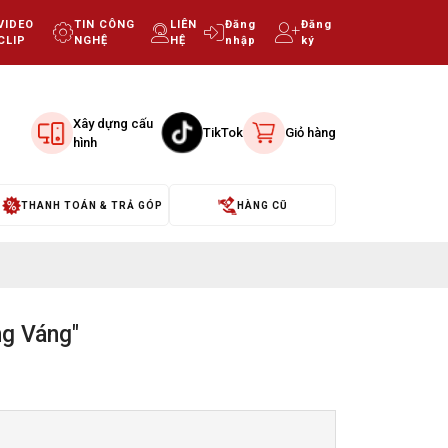
VIDEO
TIN CÔNG
LIÊN
Đăng
Đăng
CLIP
NGHỆ
HỆ
nhập
ký
Xây dựng cấu
TikTok
Giỏ hàng
hình
THANH TOÁN & TRẢ GÓP
HÀNG CŨ
g Váng"