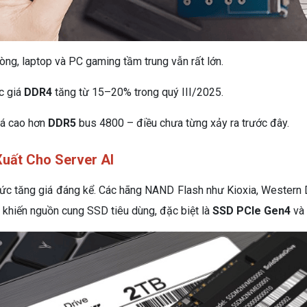
òng, laptop và PC gaming tầm trung vẫn rất lớn.
c giá
DDR4
tăng từ 15–20% trong quý III/2025.
iá cao hơn
DDR5
bus 4800 – điều chưa từng xảy ra trước đây.
uất Cho Server AI
c tăng giá đáng kể. Các hãng NAND Flash như Kioxia, Western 
y khiến nguồn cung SSD tiêu dùng, đặc biệt là
SSD PCIe Gen4
và