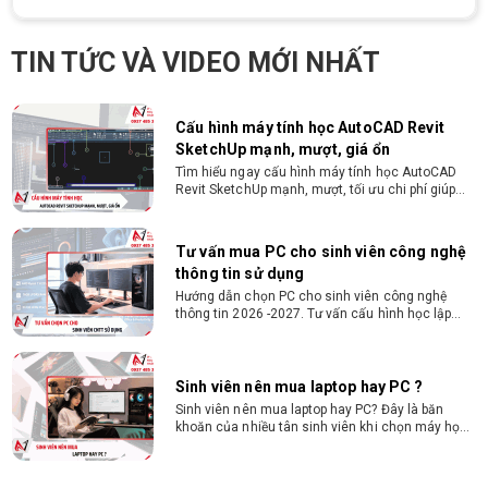
bền 4 năm đại học. Tư vấn lắp đặt tại Vi Tính
Nguyễn Thắng.
TIN TỨC VÀ VIDEO MỚI NHẤT
Cấu hình máy tính học AutoCAD Revit
SketchUp mạnh, mượt, giá ổn
Tìm hiểu ngay cấu hình máy tính học AutoCAD
Revit SketchUp mạnh, mượt, tối ưu chi phí giúp
dân thiết kế, kiến trúc vận hành mượt mà, không
giật lag.
Tư vấn mua PC cho sinh viên công nghệ
thông tin sử dụng
Hướng dẫn chọn PC cho sinh viên công nghệ
thông tin 2026 -2027. Tư vấn cấu hình học lập
trình, chạy Docker, máy ảo, Android Studio tối ưu
chi phí.
Sinh viên nên mua laptop hay PC ?
Sinh viên nên mua laptop hay PC? Đây là băn
khoăn của nhiều tân sinh viên khi chọn máy học
tập. Xem ngay phân tích để chọn thiết bị chuẩn
ngành, hợp túi tiền!
Laptop Sinh Viên 15–20 Triệu 2026: Cấu
Hình Nào Đáng Tiền?
Tìm laptop sinh viên 15–20 triệu phù hợp ngành