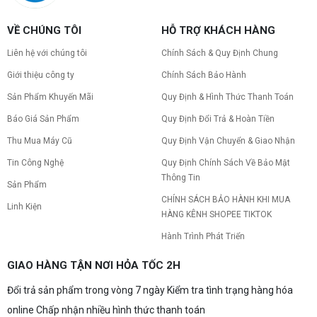
Tình trạng PC gaming nóng quạt kêu to khiến
máy giật lag, giảm tuổi thọ? Tìm hiểu ngay
nguyên nhân và cách khắc phục hiệu quả để máy
VỀ CHÚNG TÔI
HỖ TRỢ KHÁCH HÀNG
hoạt động êm ái.
CPU AMD Ryzen 7 7700X3D full box mới
Liên hệ với chúng tôi
Chính Sách & Quy Định Chung
ra mắt: Nhanh, Mạnh, Giá tốt
Giới thiệu công ty
Chính Sách Bảo Hành
CPU AMD Ryzen 7 7700X3D chính thức ra mắt
với công nghệ 3D V-Cache đỉnh cao, mang lại
Sản Phẩm Khuyến Mãi
Quy Định & Hình Thức Thanh Toán
hiệu năng chơi game vượt trội. Khám phá chi tiết
ngay!
Báo Giá Sản Phẩm
Quy Định Đổi Trả & Hoàn Tiền
10 Nguyên nhân khiến PC gaming bị tụt
Thu Mua Máy Cũ
Quy Định Vận Chuyển & Giao Nhận
FPS thường gặp
Tin Công Nghệ
Quy Định Chính Sách Về Bảo Mật
PC gaming bị tụt FPS sau một thời gian? Tìm hiểu
10 nguyên nhân khiến máy tụt FPS khi chơi game
Thông Tin
Sản Phẩm
và cách kiểm tra, khắc phục từng bước tại Vi Tính
Nguyễn Thắng.
CHÍNH SÁCH BẢO HÀNH KHI MUA
Linh Kiện
NVIDIA Hoãn Ra Mắt Dòng RTX 50
HÀNG KÊNH SHOPEE TIKTOK
SUPER: Card Đã Tới Tay Đối Tác Nhưng
Hành Trình Phát Triển
"Mắc Kẹt" Vì Giá RAM GDDR7 3GB
NVIDIA đột ngột tạm hoãn ra mắt dòng card đồ
họa GeForce RTX 50 SUPER dù sản phẩm đã cập
GIAO HÀNG TẬN NƠI HỎA TỐC 2H
bến nhà máy của các đối tác. Nguyên nhân chính
bắt nguồn từ mức giá "đắt đỏ" của các chip bộ
nhớ GDDR7 3GB, khi chi phí cao gấp 3 lần so với
Đổi trả sản phẩm trong vòng 7 ngày Kiểm tra tình trạng hàng hóa
Build PC gaming 30 triệu: Cấu hình
phiên bản 2GB tiêu chuẩn. Cùng khám phá chi tiết
khủng, đáng xuống tiền
online Chấp nhận nhiều hình thức thanh toán
4 mẫu card bị ảnh hưởng, bài toán kinh tế của