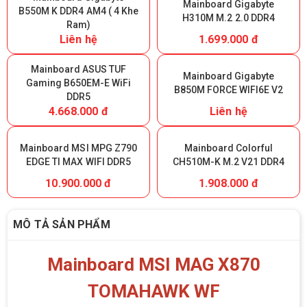
Mainboard Gigabyte
B550M K DDR4 AM4 ( 4 Khe
H310M M.2 2.0 DDR4
Ram)
Liên hệ
1.699.000 đ
Mainboard ASUS TUF
Mainboard Gigabyte
Gaming B650EM-E WiFi
B850M FORCE WIFI6E V2
DDR5
4.668.000 đ
Liên hệ
Mainboard MSI MPG Z790
Mainboard Colorful
EDGE TI MAX WIFI DDR5
CH510M-K M.2 V21 DDR4
10.900.000 đ
1.908.000 đ
MÔ TẢ SẢN PHẨM
Mainboard MSI MAG X870
TOMAHAWK WF