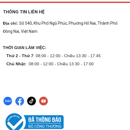
hình mạnh, tối ưu chi phí, test máy tại chỗ. Khám
phá ngay địa chỉ tư vấn và lắp đặt dàn PC chơi
THÔNG TIN LIÊN HỆ
game mượt mà!
Cách tính công suất nguồn PC chi tiết dễ
Địa chỉ:
Số 540, Khu Phố Ngũ Phúc, Phường Hố Nai, Thành Phố
hiểu
Đồng Nai, Việt Nam
Cách tính công suất nguồn PC giúp bạn chọn PSU
phù hợp, đảm bảo hệ thống vận hành ổn định và
tối ưu chi phí. Xem ngay hướng dẫn tại đây
THỜI GIAN LÀM VIỆC:
Cách kiểm tra tương thích linh kiện PC
Thứ 2 - Thứ 7
: 08:00 - 12:00 - Chiều 13:30 - 17:45
dễ hiểu
Chủ Nhật:
08:00 - 12:00 - Chiều 13:30 - 17:00
Hướng dẫn kiểm tra tương thích linh kiện PC trước
khi build: socket CPU mainboard, chuẩn RAM,
nguồn cho VGA và kích thước case. Có checklist
copy nhanh.
Nâng cấp PC nên ưu tiên nâng gì trước ?
Nâng cấp pc nên nâng gì trước để tối ưu chi phí và
tăng hiệu năng tối đa? Xem ngay thứ tự ưu tiên
nâng cấp linh kiện PC chi tiết trong bài viết này!
PC gaming nóng quạt kêu to: Nguyên
nhân và Cách khắc phục