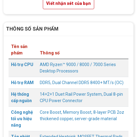
Viết nhận xét của bạn
THÔNG SỐ SẢN PHẨM
Top 18 tựa game PC huyền thoại gắn liền
Tên sản
với tuổi thơ của game thủ Việt vào những
phẩm
Thông số
năm 2000
Top 18 tựa game PC huyền thoại gắn liền với tuổi
thơ của game thủ Việt vào những năm 2000
Hỗ trợ CPU
AMD Ryzen™ 9000 / 8000 / 7000 Series
Desktop Processors
Hãng ASRock Công Bố 2 dòng Card Đồ
Hỗ trợ RAM
DDR5, Dual Channel DDR5 8400+ MT/s (OC)
Họa AMD Radeon™ RX 6600 XT
ASRock Công Bố Series Cạc Đồ Họa AMD
Hệ thống
14+2+1 Duet Rail Power System, Dual 8-pin
Radeon™ RX 6600 XT Cung Cấp Hiệu Suất Chơi
cấp nguồn
CPU Power Connector
Game 1080p Tối Ưu
Công nghệ
Core Boost, Memory Boost, 8-layer PCB 2oz
Nên Hay Không Dùng Tivi Thay Cho Màn
tối ưu hiệu
thickened copper, server-grade material
Hình Máy Tính?
năng
Nhiều người dùng băn khoăn trong việc có nên sử
dụng tivi để làm màn hình máy tính hay không? Vì
Tản nhiệt
Extended Heatsink, MOSFET Thermal Pads