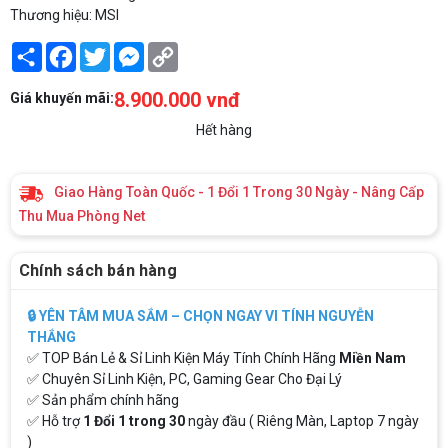
Thương hiệu: MSI
Share
Facebook
Twitter
Messenger
Copy
Link
8.900.000 vnđ
Giá khuyến mãi:
Hết hàng
Giao Hàng Toàn Quốc - 1 Đổi 1 Trong 30 Ngày - Nâng Cấp
Thu Mua Phòng Net
Chính sách bán hàng
🔒 YÊN TÂM MUA SẮM – CHỌN NGAY VI TÍNH NGUYỄN
THẮNG
✅ TOP Bán Lẻ & Sỉ Linh Kiện Máy Tính Chính Hãng
Miền Nam
✅ Chuyên Sỉ Linh Kiện, PC, Gaming Gear Cho Đại Lý
✅ Sản phẩm chính hãng
✅ Hỗ trợ
1 Đổi 1 trong 30
ngày đầu ( Riêng Màn, Laptop 7 ngày
)