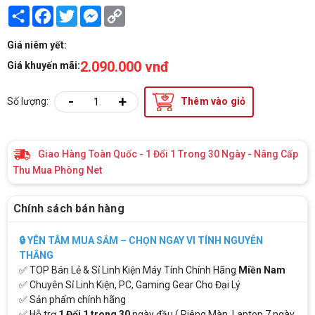
Share
Facebook
Twitter
Messenger
Copy
Link
Giá niêm yết:
2.090.000 vnđ
Giá khuyến mãi:
-
+
Số lượng:
Thêm vào giỏ
Giao Hàng Toàn Quốc - 1 Đổi 1 Trong 30 Ngày - Nâng Cấp
Thu Mua Phòng Net
Chính sách bán hàng
🔒 YÊN TÂM MUA SẮM – CHỌN NGAY VI TÍNH NGUYỄN
THẮNG
✅ TOP Bán Lẻ & Sỉ Linh Kiện Máy Tính Chính Hãng
Miền Nam
✅ Chuyên Sỉ Linh Kiện, PC, Gaming Gear Cho Đại Lý
✅ Sản phẩm chính hãng
✅ Hỗ trợ
1 Đổi 1 trong 30
ngày đầu ( Riêng Màn, Laptop 7 ngày