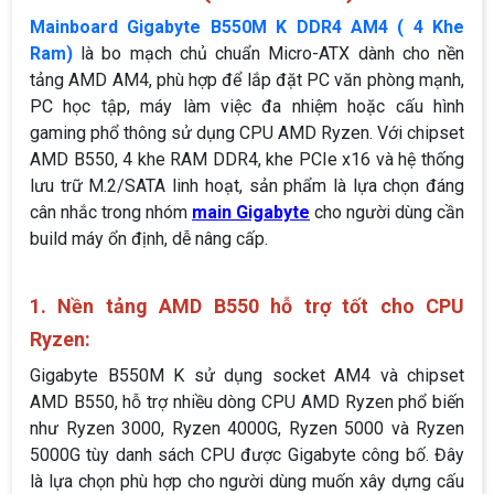
Mainboard Gigabyte B550M K DDR4 AM4 ( 4 Khe
Ram)
là bo mạch chủ chuẩn Micro-ATX dành cho nền
tảng AMD AM4, phù hợp để lắp đặt PC văn phòng mạnh,
PC học tập, máy làm việc đa nhiệm hoặc cấu hình
gaming phổ thông sử dụng CPU AMD Ryzen. Với chipset
AMD B550, 4 khe RAM DDR4, khe PCIe x16 và hệ thống
lưu trữ M.2/SATA linh hoạt, sản phẩm là lựa chọn đáng
cân nhắc trong nhóm
main Gigabyte
cho người dùng cần
build máy ổn định, dễ nâng cấp.
1. Nền tảng AMD B550 hỗ trợ tốt cho CPU
Ryzen:
Gigabyte B550M K sử dụng socket AM4 và chipset
AMD B550, hỗ trợ nhiều dòng CPU AMD Ryzen phổ biến
như Ryzen 3000, Ryzen 4000G, Ryzen 5000 và Ryzen
5000G tùy danh sách CPU được Gigabyte công bố. Đây
là lựa chọn phù hợp cho người dùng muốn xây dựng cấu