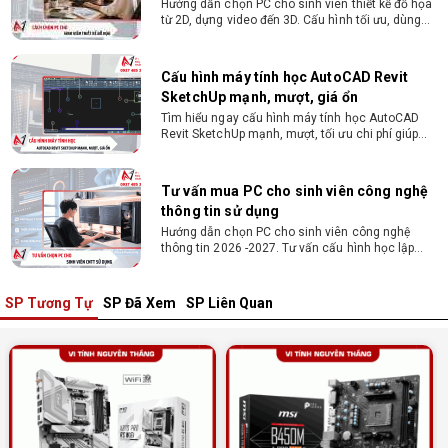
SketchUp mạnh, mượt, giá ổn
Tìm hiểu ngay cấu hình máy tính học AutoCAD
Revit SketchUp mạnh, mượt, tối ưu chi phí giúp
dân thiết kế, kiến trúc vận hành mượt mà, không
giật lag.
Tư vấn mua PC cho sinh viên công nghệ
thông tin sử dụng
Hướng dẫn chọn PC cho sinh viên công nghệ
thông tin 2026 -2027. Tư vấn cấu hình học lập
trình, chạy Docker, máy ảo, Android Studio tối ưu
chi phí.
Sinh viên nên mua laptop hay PC ?
Sinh viên nên mua laptop hay PC? Đây là băn
khoăn của nhiều tân sinh viên khi chọn máy học
tập. Xem ngay phân tích để chọn thiết bị chuẩn
ngành, hợp túi tiền!
SP Tương Tự
SP Đã Xem
SP Liên Quan
Laptop Sinh Viên 15–20 Triệu 2026: Cấu
Hình Nào Đáng Tiền?
Tìm laptop sinh viên 15–20 triệu phù hợp ngành
học năm 2026? Khám phá cách chọn cấu hình,
RAM, SSD, màn hình và khả năng nâng cấp hợp lý.