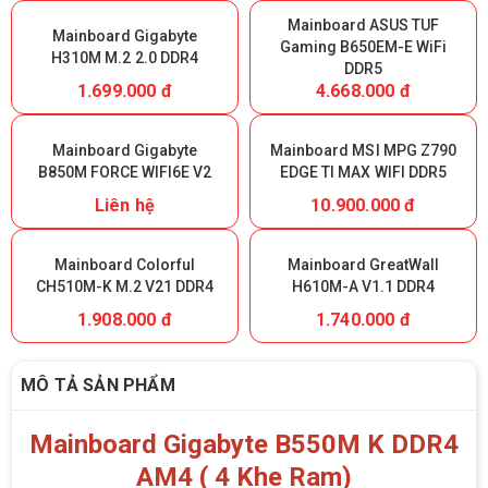
Mainboard ASUS TUF
Mainboard Gigabyte
Gaming B650EM-E WiFi
H310M M.2 2.0 DDR4
DDR5
1.699.000 đ
4.668.000 đ
Mainboard Gigabyte
Mainboard MSI MPG Z790
B850M FORCE WIFI6E V2
EDGE TI MAX WIFI DDR5
Liên hệ
10.900.000 đ
Mainboard Colorful
Mainboard GreatWall
CH510M-K M.2 V21 DDR4
H610M-A V1.1 DDR4
1.908.000 đ
1.740.000 đ
MÔ TẢ SẢN PHẨM
Mainboard Gigabyte B550M K DDR4
AM4 ( 4 Khe Ram)