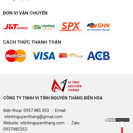
Build PC gaming 20 triệu: Chiến game,
ĐƠN VỊ VẬN CHUYỂN
làm đồ họa thoải mái
Build PC gaming 20 triệu nên chọn cấu hình nào
để chơi mượt 1080p và 2K? Nguyễn Thắng tư vấn
chi tiết CPU, VGA, RAM, nguồn theo đúng nhu cầu
chơi game của bạn.
Build PC gaming 15 triệu chơi được
CÁCH THỨC THANH TOÁN
game gì? Gợi ý cấu hình dễ nâng cấp
Build PC gaming 15 triệu chơi được game gì? Vi
tính Nguyễn Thắng gợi ý cấu hình esports mượt,
dễ nâng cấp CPU/VGA sau này, tư vấn miễn phí
theo đúng ngân sách.
Build PC Gaming theo ngân sách từ 10
đến 40 triệu
Build PC gaming theo ngân sách từ 10-40 triệu:
cách phân bổ CPU, GPU, RAM hợp lý, chọn
Intel/AMD và tránh sai tương thích. Tư vấn miễn
CÔNG TY TNHH VI TÍNH NGUYỄN THẮNG BIÊN HÒA​
phí tại Vi tính Nguyễn Thắng.
Điện thoại: 0937.485.353 - Email:
LÊN ĐỜI PC MÙA HÈ CÙNG COMBO
vitinhnguyenthang@gmail.com
GIGABYTE & INTEL CORE ULTRA 200S
Website: vitinhnguyenthang.com - Zalo :
PLUS – NHẬN VOUCHER ĐẾN 800K
0937485353