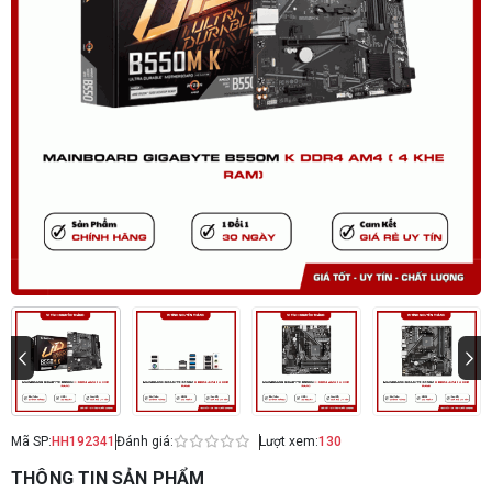
Mã SP:
HH192341
Đánh giá:
Lượt xem:
130
THÔNG TIN SẢN PHẨM