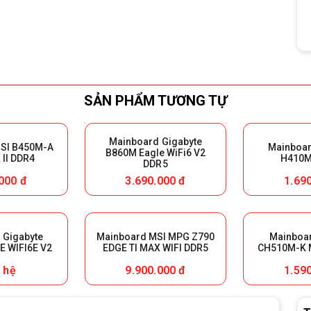
SẢN PHẨM TƯƠNG TỰ
Mainboard Gigabyte
SI B450M-A
Mainboar
B860M Eagle WiFi6 V2
II DDR4
H410M
DDR5
000 đ
3.690.000 đ
1.69
 Gigabyte
Mainboard MSI MPG Z790
Mainboar
 WIFI6E V2
EDGE TI MAX WIFI DDR5
CH510M-K 
 hệ
9.900.000 đ
1.59