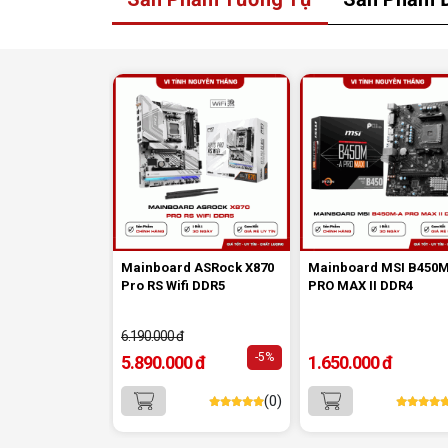
M.2 hỗ trợ SSD chuẩn SATA và PCIe 
đồng thời trang bị 4 cổng SATA 6Gb/s để 
nối SSD 2.5 inch hoặc HDD lưu trữ. Cách
trí này giúp người dùng dễ nâng cấp ổ cứ
tăng tốc hệ điều hành và mở rộng dung lư
lưu trữ cho tài liệu, hình ảnh, phần mềm 
dữ liệu công việc.
Khi build cấu hình mới, bạn có thể kết 
mainboard này với
ổ cứng SSD
để tối ưu 
độ phản hồi của toàn bộ hệ thống.
Mainboard ASRock X870
Mainboard MSI B450
Pro RS Wifi DDR5
PRO MAX II DDR4
6.190.000 đ
-5%
5.890.000 đ
1.650.000 đ
(0)