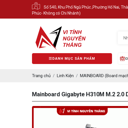
Số 540, Khu Phố Ngũ Phúc ,Phường Hố Nai, Th
Phúc- Không có Chi Nhánh)
DANH MỤC SẢN PHẨM
C
Trang chủ
Linh Kiện
MAINBOARD (Board mạch
Mainboard Gigabyte H310M M.2 2.0