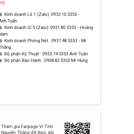
PC
📱 Kinh doanh Lẻ 1 (Zalo): 0932.10.5353 -
Anh.Tuấn
📱 Kinh doanh Sỉ 3 (Zalo): 0931.80.5353 - Hoàng
Nam
📱 Kinh doanh Phòng Nét : 0937.48.5353 - Mr
Thắng
📱 Bộ phận Kỹ Thuật : 0933.74.5353 Anh Tuấn
📱 Bộ phận Bảo Hành : 0908.82.5353 Mr Hùng
QUÀ TẶNG TƯNG BỪNG -
CHÀO MỪNG NĂM MỚI
Build PC - Powered By MSI
RTX 3060 vs RTX 2060 // Test
in 9 Games | 1080p, 1440p
Tham gia Fanpage Vi Tính
RTX 3060 vs RTX 2060 // Test in 9
Nguyễn Thắng để theo dõi