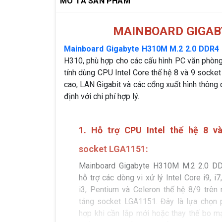
MÔ TẢ SẢN PHẨM
MAINBOARD GIGABY
Mainboard Gigabyte H310M M.2 2.0 DDR4
H310, phù hợp cho các cấu hình PC văn phòng
tính dùng CPU Intel Core thế hệ 8 và 9 sock
cao, LAN Gigabit và các cổng xuất hình thôn
định với chi phí hợp lý.
1. Hỗ trợ CPU Intel thế hệ 8 v
socket LGA1151:
Mainboard Gigabyte H310M M.2 2.0 D
hỗ trợ các dòng vi xử lý Intel Core i9, i7,
i3, Pentium và Celeron thế hệ 8/9 trên 
tảng socket LGA1151. Đây là lựa chọn 
hợp khi cần lắp mới hoặc thay thế bo m