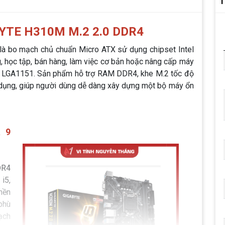
T
TE H310M M.2 2.0 DDR4
là bo mạch chủ chuẩn Micro ATX sử dụng chipset Intel
, học tập, bán hàng, làm việc cơ bản hoặc nâng cấp máy
et LGA1151. Sản phẩm hỗ trợ RAM DDR4, khe M.2 tốc độ
g dụng, giúp người dùng dễ dàng xây dựng một bộ máy ổn
à 9
DR4
 i5,
nền
phù
ạch