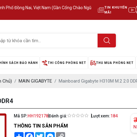
ành Phố Đồng Nai, Việt Nam (Gần Cổng Chào Ngũ
TIN KHUYẾN
MÃI
HÍNH SÁCH BẢO HÀNH
THI CÔNG PHÒNG NET
THU MUA PHÒNG NET
 Chủ)
MAIN GIGABYTE
Mainboard Gigabyte H310M M.2 2.0 DD
 DDR4
Mã SP:
HH192178
Đánh giá:
Lượt xem:
184
THÔNG TIN SẢN PHẨM
N
Share
Facebook
Twitter
Messenger
Copy