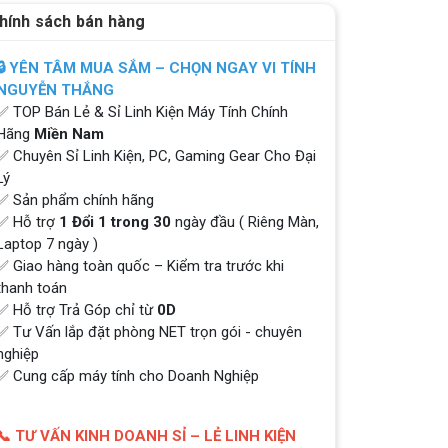
hính sách bán hàng
🔒 YÊN TÂM MUA SẮM – CHỌN NGAY VI TÍNH
NGUYỄN THẮNG
✅ TOP Bán Lẻ & Sỉ Linh Kiện Máy Tính Chính
Hãng
Miền Nam
✅ Chuyên Sỉ Linh Kiện, PC, Gaming Gear Cho Đại
Lý
✅ Sản phẩm chính hãng
✅ Hỗ trợ
1 Đổi 1 trong 30
ngày đầu ( Riêng Màn,
Laptop 7 ngày )
✅ Giao hàng toàn quốc – Kiểm tra trước khi
thanh toán
✅ Hỗ trợ Trả Góp chỉ từ
0D
✅ Tư Vấn lắp đặt phòng NET trọn gói - chuyên
nghiệp
✅ Cung cấp máy tính cho Doanh Nghiệp
📞 TƯ VẤN KINH DOANH SỈ – LẺ LINH KIỆN