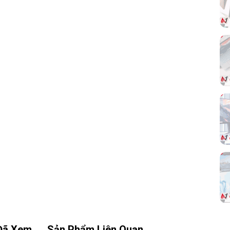
phẩm đáp ứng tốt nhu cầu sử dụng hằng
ngày như làm việc văn phòng, học tập, xem
phim, quản lý dữ liệu, chạy phần mềm bán
hàng hoặc sử dụng các ứng dụng phổ thông.
Người dùng có thể kết hợp mainboard này
với
RAM DDR4
và SSD phù hợp để cải thiện
tốc độ khởi động máy, mở ứng dụng nhanh
hơn và vận hành ổn định hơn trong thời gian
dài.
nhu
khe
Đã Xem
Sản Phẩm Liên Quan