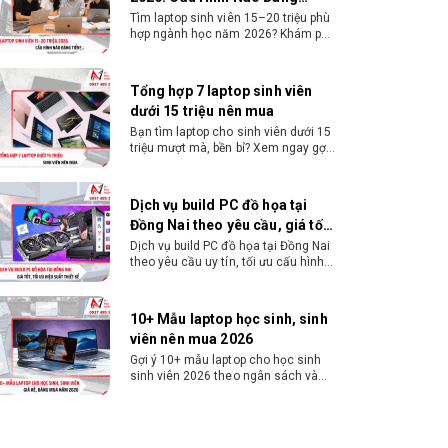
Tiền?
Tìm laptop sinh viên 15–20 triệu phù
hợp ngành học năm 2026? Khám phá
Độ phân giải
Tối đa 4096 x 2160 @ 30Hz
cách chọn cấu hình, RAM, SSD, màn
qua HDMI
hình và khả năng nâng cấp hợp lý.
Tổng hợp 7 laptop sinh viên
Âm thanh
Realtek Audio Codec, High Definition Audio, hỗ trợ
dưới 15 triệu nên mua
2/4/5.1/7.1 kênh
Bạn tìm laptop cho sinh viên dưới 15
triệu mượt mà, bền bỉ? Xem ngay gợi
LAN
Realtek GbE LAN 10/100/1000 Mbit
ý các thương hiệu laptop bền, cấu
hình mạnh cho sinh viên sử dụng 4
năm đại học.
USB
4 x USB 3.1 Gen 1, 6 x USB 2.0/1.1
Dịch vụ build PC đồ họa tại
Đồng Nai theo yêu cầu, giá tốt,
Cổng sau
PS/2, D-Sub, HDMI, USB 3.1 Gen 1, USB 2.0, RJ-45,
uy tín
Dịch vụ build PC đồ họa tại Đồng Nai
Audio Jack
theo yêu cầu uy tín, tối ưu cấu hình
xử lý 3D và dựng video mượt mà.
Đăng ký nhận tư vấn và báo giá chi
BIOS
AMI UEFI BIOS, 128 Mbit Flash
tiết ngay.
10+ Mẫu laptop học sinh, sinh
Hệ điều hành
Windows 10 64-bit
viên nên mua 2026
hỗ trợ
Gợi ý 10+ mẫu laptop cho học sinh
sinh viên 2026 theo ngân sách và
ngành học: tiêu chí chọn, cấu hình
nên có và cách kiểm tra máy trước
khi mua.
Dịch vụ build PC gaming tại