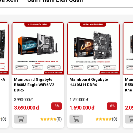
x2,
kết
 bố
ng,
ợng
hoặc
hợp
tốc
M-A
Mainboard Gigabyte
Mainboard Gigabyte
Mai
B860M Eagle WiFi6 V2
H410M H DDR4
B55
DDR5
Khe
3.990.000 đ
1.790.000 đ
-8%
-6%
3.690.000 đ
1.690.000 đ
2.0
4. Kết nối đầy đủ cho PC văn phòng và
(0)
(0)
(0)
gia đình:
Sản phẩm hỗ trợ cổng xuất hình HDMI và D-