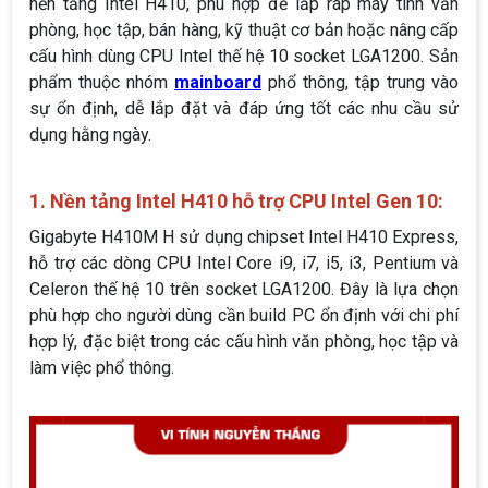
nền tảng Intel H410, phù hợp để lắp ráp máy tính văn
phòng, học tập, bán hàng, kỹ thuật cơ bản hoặc nâng cấp
cấu hình dùng CPU Intel thế hệ 10 socket LGA1200. Sản
phẩm thuộc nhóm
mainboard
phổ thông, tập trung vào
sự ổn định, dễ lắp đặt và đáp ứng tốt các nhu cầu sử
dụng hằng ngày.
1. Nền tảng Intel H410 hỗ trợ CPU Intel Gen 10:
Gigabyte H410M H sử dụng chipset Intel H410 Express,
hỗ trợ các dòng CPU Intel Core i9, i7, i5, i3, Pentium và
Celeron thế hệ 10 trên socket LGA1200. Đây là lựa chọn
phù hợp cho người dùng cần build PC ổn định với chi phí
hợp lý, đặc biệt trong các cấu hình văn phòng, học tập và
làm việc phổ thông.