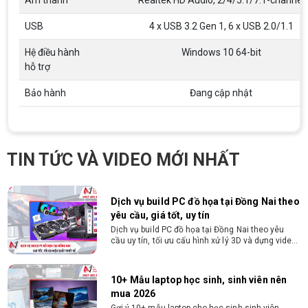
Âm thanh
Realtek HD Audio, 2/4/5.1/7.1-channel
tập. Xem ngay phân tích để chọn thiết bị chuẩn
ngành, hợp túi tiền!
USB
4 x USB 3.2 Gen 1, 6 x USB 2.0/1.1
Laptop Sinh Viên 15–20 Triệu 2026: Cấu
Hệ điều hành
Windows 10 64-bit
Hình Nào Đáng Tiền?
hỗ trợ
Tìm laptop sinh viên 15–20 triệu phù hợp ngành
học năm 2026? Khám phá cách chọn cấu hình,
Bảo hành
Đang cập nhật
RAM, SSD, màn hình và khả năng nâng cấp hợp lý.
Tổng hợp 7 laptop sinh viên dưới 15 triệu
nên mua
Bạn tìm laptop cho sinh viên dưới 15 triệu mượt
TIN TỨC VÀ VIDEO MỚI NHẤT
mà, bền bỉ? Xem ngay gợi ý các thương hiệu
laptop bền, cấu hình mạnh cho sinh viên sử dụng
4 năm đại học.
Dịch vụ build PC đồ họa tại Đồng Nai theo
yêu cầu, giá tốt, uy tín
Dịch vụ build PC đồ họa tại Đồng Nai theo yêu
cầu uy tín, tối ưu cấu hình xử lý 3D và dựng video
mượt mà. Đăng ký nhận tư vấn và báo giá chi tiết
ngay.
10+ Mẫu laptop học sinh, sinh viên nên
mua 2026
Gợi ý 10+ mẫu laptop cho học sinh sinh viên