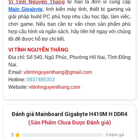
Vi Tính Nguyễn Thắng
tự hào là đơn vị cung cấp
Main Gigabyte
, linh kiện máy tính, thiết bị gaming và
giải pháp build PC phù hợp nhu cầu học tập, làm việc,
chơi game. Nếu bạn cần tư vấn chọn sản phẩm phù
hợp cấu hình và ngân sách, hãy liên hệ ngay với chúng
tôi để được hỗ trợ chi tiết.
VI TÍNH NGUYỄN THẮNG
Địa chỉ:
Số 540, Ngũ Phúc, Phường Hố Nai, Tỉnh Đồng
Nai.
Email:
vitinhnguyenthang@gmail.com
Hotline:
0937485353
Top 18 tựa game PC huyền thoại gắn liền
Website:
vitinhnguyenthang.com
với tuổi thơ của game thủ Việt vào những
năm 2000
Top 18 tựa game PC huyền thoại gắn liền với tuổi
thơ của game thủ Việt vào những năm 2000
Đánh giá Mainboard Gigabyte H410M H DDR4
Hãng ASRock Công Bố 2 dòng Card Đồ
(Sản Phẩm Chưa Được Đánh giá)
Họa AMD Radeon™ RX 6600 XT
ASRock Công Bố Series Cạc Đồ Họa AMD
5
0 Đánh giá
Radeon™ RX 6600 XT Cung Cấp Hiệu Suất Chơi