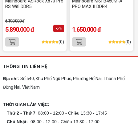
Mainboard ASRock X870 Pro
Mainboard MSI B450M-A
tăng hiệu năng tối đa? Xem ngay thứ tự ưu tiên
RS Wifi DDR5
PRO MAX II DDR4
nâng cấp linh kiện PC chi tiết trong bài viết này!
6.190.000 đ
PC gaming nóng quạt kêu to: Nguyên
5.890.000 đ
1.650.000 đ
-5%
nhân và Cách khắc phục
Tình trạng PC gaming nóng quạt kêu to khiến
(0)
(0)
máy giật lag, giảm tuổi thọ? Tìm hiểu ngay
nguyên nhân và cách khắc phục hiệu quả để máy
hoạt động êm ái.
CPU AMD Ryzen 7 7700X3D full box mới
ra mắt: Nhanh, Mạnh, Giá tốt
THÔNG TIN LIÊN HỆ
CPU AMD Ryzen 7 7700X3D chính thức ra mắt
với công nghệ 3D V-Cache đỉnh cao, mang lại
Địa chỉ:
Số 540, Khu Phố Ngũ Phúc, Phường Hố Nai, Thành Phố
hiệu năng chơi game vượt trội. Khám phá chi tiết
Đồng Nai, Việt Nam
ngay!
10 Nguyên nhân khiến PC gaming bị tụt
FPS thường gặp
THỜI GIAN LÀM VIỆC:
PC gaming bị tụt FPS sau một thời gian? Tìm hiểu
10 nguyên nhân khiến máy tụt FPS khi chơi game
Thứ 2 - Thứ 7
: 08:00 - 12:00 - Chiều 13:30 - 17:45
và cách kiểm tra, khắc phục từng bước tại Vi Tính
Chủ Nhật:
08:00 - 12:00 - Chiều 13:30 - 17:00
Nguyễn Thắng.
NVIDIA Hoãn Ra Mắt Dòng RTX 50
SUPER: Card Đã Tới Tay Đối Tác Nhưng