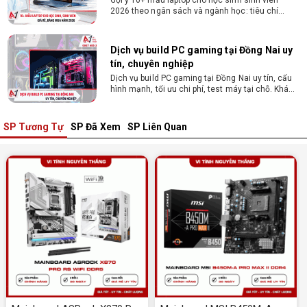
2026 theo ngân sách và ngành học: tiêu chí
chọn, cấu hình nên có và cách kiểm tra máy
trước khi mua.
Dịch vụ build PC gaming tại Đồng Nai uy
tín, chuyên nghiệp
Dịch vụ build PC gaming tại Đồng Nai uy tín, cấu
hình mạnh, tối ưu chi phí, test máy tại chỗ. Khám
phá ngay địa chỉ tư vấn và lắp đặt dàn PC chơi
game mượt mà!
SP Tương Tự
SP Đã Xem
SP Liên Quan
Cách tính công suất nguồn PC chi tiết dễ
hiểu
Cách tính công suất nguồn PC giúp bạn chọn PSU
phù hợp, đảm bảo hệ thống vận hành ổn định và
tối ưu chi phí. Xem ngay hướng dẫn tại đây
Cách kiểm tra tương thích linh kiện PC
dễ hiểu
Hướng dẫn kiểm tra tương thích linh kiện PC trước
khi build: socket CPU mainboard, chuẩn RAM,
nguồn cho VGA và kích thước case. Có checklist
copy nhanh.
Nâng cấp PC nên ưu tiên nâng gì trước ?
Nâng cấp pc nên nâng gì trước để tối ưu chi phí và