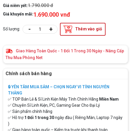
1.790.000 đ
Giá niêm yết:
1.690.000 vnđ
Giá khuyến mãi:
-
+
Số lượng:
Thêm vào giỏ
Giao Hàng Toàn Quốc - 1 Đổi 1 Trong 30 Ngày - Nâng Cấp
Thu Mua Phòng Net
Chính sách bán hàng
🔒 YÊN TÂM MUA SẮM – CHỌN NGAY VI TÍNH NGUYỄN
THẮNG
✅ TOP Bán Lẻ & Sỉ Linh Kiện Máy Tính Chính Hãng
Miền Nam
✅ Chuyên Sỉ Linh Kiện, PC, Gaming Gear Cho Đại Lý
✅ Sản phẩm chính hãng
✅ Hỗ trợ
1 Đổi 1 trong 30
ngày đầu ( Riêng Màn, Laptop 7 ngày
)
✅ Giao hàng toàn quốc – Kiểm tra trước khi thanh toán