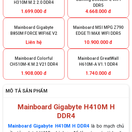
H310M M.2 2.0 DDR4
DDR5
1.699.000 đ
4.668.000 đ
Mainboard Gigabyte
Mainboard MSI MPG Z790
B850M FORCE WIFI6E V2
EDGE TI MAX WIFI DDR5
Liên hệ
10.900.000 đ
Mainboard Colorful
Mainboard GreatWall
CH510M-K M.2 V21 DDR4
H610M-A V1.1 DDR4
1.908.000 đ
1.740.000 đ
MÔ TẢ SẢN PHẨM
Mainboard Gigabyte H410M H
DDR4
Mainboard Gigabyte H410M H DDR4
là bo mạch chủ