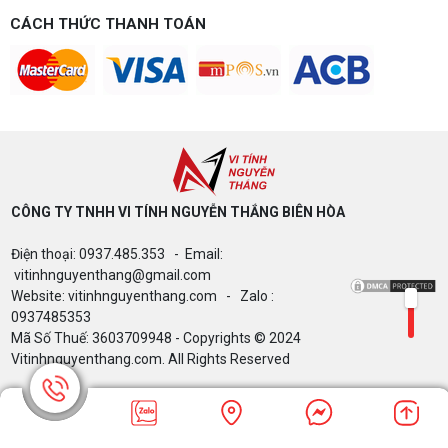
Microsoft và cú "Quay xe" 32GB RAM: Khi
CÁCH THỨC THANH TOÁN
tiêu chuẩn phần cứng đối đầu với thực tế
bão giá
TRỌN GÓI PHÒNG 30 PC 499TR NEW
100% - 40 PC HƠN 1 TỶ CẤU HÌNH CHI
TIẾT
CÔNG TY TNHH VI TÍNH NGUYỄN THẮNG BIÊN HÒA​
DLSS Enabler 4.5: Mở Khóa Frame Gen
Điện thoại: 0937.485.353 - Email:
x5, x6 Cho RTX 40 Series và Card AMD
vitinhnguyenthang@gmail.com
Website: vitinhnguyenthang.com - Zalo :
0937485353
Mã Số Thuế: 3603709948 - Copyrights © 2024
Rò Rỉ Intel Core Ultra 400 (Nova Lake-S):
Vitinhnguyenthang.com. All Rights Reserved
Quái Thú 52 Nhân Hay Nước Đi Gây Tranh
Cãi Của Đội Xanh?