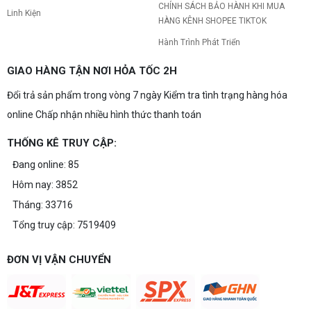
đến 40 triệu
CHÍNH SÁCH BẢO HÀNH KHI MUA
Linh Kiện
Build PC gaming theo ngân sách từ 10-40 triệu:
HÀNG KÊNH SHOPEE TIKTOK
cách phân bổ CPU, GPU, RAM hợp lý, chọn
Intel/AMD và tránh sai tương thích. Tư vấn miễn
Hành Trình Phát Triển
phí tại Vi tính Nguyễn Thắng.
GIAO HÀNG TẬN NƠI HỎA TỐC 2H
LÊN ĐỜI PC MÙA HÈ CÙNG COMBO
GIGABYTE & INTEL CORE ULTRA 200S
Đổi trả sản phẩm trong vòng 7 ngày Kiểm tra tình trạng hàng hóa
PLUS – NHẬN VOUCHER ĐẾN 800K
online Chấp nhận nhiều hình thức thanh toán
THỐNG KÊ TRUY CẬP:
Thông báo v/v sử dụng phần mềm bản
Đang online: 85
quyền ( Vi tính Nguyễn Thắng)
Hôm nay: 3852
Tháng: 33716
Tổng truy cập: 7519409
Bảng giá Cài Đặt WinDow Trial Phần
Mềm Vi Tính Nguyễn Thắng
ĐƠN VỊ VẬN CHUYỂN