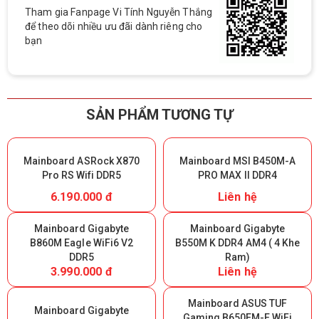
Tham gia Fanpage Vi Tính Nguyễn Thắng
để theo dõi nhiều ưu đãi dành riêng cho
bạn
SẢN PHẨM TƯƠNG TỰ
Mainboard ASRock X870
Mainboard MSI B450M-A
Pro RS Wifi DDR5
PRO MAX II DDR4
6.190.000 đ
Liên hệ
Mainboard Gigabyte
Mainboard Gigabyte
B860M Eagle WiFi6 V2
B550M K DDR4 AM4 ( 4 Khe
DDR5
Ram)
3.990.000 đ
Liên hệ
Mainboard ASUS TUF
Mainboard Gigabyte
Gaming B650EM-E WiFi