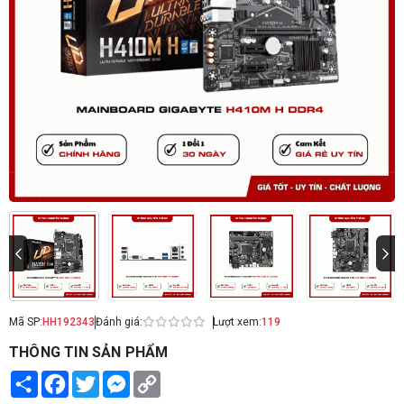
Mã SP:
HH192343
Đánh giá:
Lượt xem:
119
THÔNG TIN SẢN PHẨM
Share
Facebook
Twitter
Messenger
Copy
Link