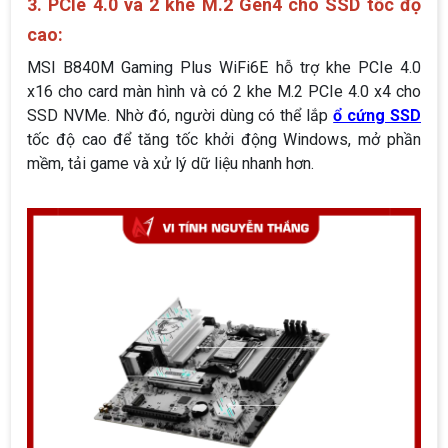
3. PCIe 4.0 và 2 khe M.2 Gen4 cho SSD tốc độ
cao:
MSI B840M Gaming Plus WiFi6E hỗ trợ khe PCIe 4.0
x16 cho card màn hình và có 2 khe M.2 PCIe 4.0 x4 cho
SSD NVMe. Nhờ đó, người dùng có thể lắp
ổ cứng SSD
tốc độ cao để tăng tốc khởi động Windows, mở phần
mềm, tải game và xử lý dữ liệu nhanh hơn.