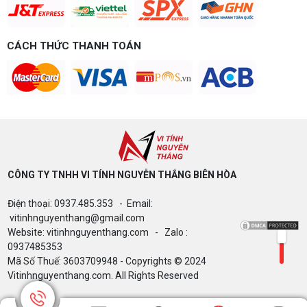
Bảng giá Cài Đặt WinDow Trial Phần
CÁCH THỨC THANH TOÁN
Mềm Vi Tính Nguyễn Thắng
Microsoft và cú "Quay xe" 32GB RAM: Khi
tiêu chuẩn phần cứng đối đầu với thực tế
bão giá
CÔNG TY TNHH VI TÍNH NGUYỄN THẮNG BIÊN HÒA​
TRỌN GÓI PHÒNG 30 PC 499TR NEW
Điện thoại: 0937.485.353 - Email:
100% - 40 PC HƠN 1 TỶ CẤU HÌNH CHI
TIẾT
vitinhnguyenthang@gmail.com
Website: vitinhnguyenthang.com - Zalo :
0937485353
Mã Số Thuế: 3603709948 - Copyrights © 2024
DLSS Enabler 4.5: Mở Khóa Frame Gen
Vitinhnguyenthang.com. All Rights Reserved
x5, x6 Cho RTX 40 Series và Card AMD