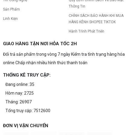
Tin Công Nghệ
Quy Định Chính Sách Về Bảo Mật
chơi game của bạn.
Thông Tin
Build PC gaming 15 triệu chơi được
Sản Phẩm
game gì? Gợi ý cấu hình dễ nâng cấp
CHÍNH SÁCH BẢO HÀNH KHI MUA
Linh Kiện
Build PC gaming 15 triệu chơi được game gì? Vi
HÀNG KÊNH SHOPEE TIKTOK
tính Nguyễn Thắng gợi ý cấu hình esports mượt,
dễ nâng cấp CPU/VGA sau này, tư vấn miễn phí
Hành Trình Phát Triển
theo đúng ngân sách.
Build PC Gaming theo ngân sách từ 10
GIAO HÀNG TẬN NƠI HỎA TỐC 2H
đến 40 triệu
Đổi trả sản phẩm trong vòng 7 ngày Kiểm tra tình trạng hàng hóa
Build PC gaming theo ngân sách từ 10-40 triệu:
cách phân bổ CPU, GPU, RAM hợp lý, chọn
online Chấp nhận nhiều hình thức thanh toán
Intel/AMD và tránh sai tương thích. Tư vấn miễn
phí tại Vi tính Nguyễn Thắng.
THỐNG KÊ TRUY CẬP:
LÊN ĐỜI PC MÙA HÈ CÙNG COMBO
Đang online: 35
GIGABYTE & INTEL CORE ULTRA 200S
Hôm nay: 2725
PLUS – NHẬN VOUCHER ĐẾN 800K
Tháng: 26907
Tổng truy cập: 7512600
Thông báo v/v sử dụng phần mềm bản
quyền ( Vi tính Nguyễn Thắng)
ĐƠN VỊ VẬN CHUYỂN