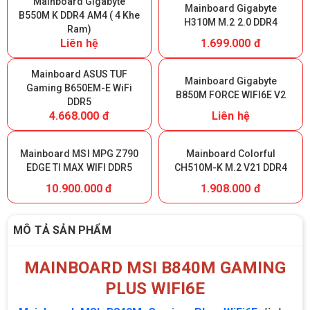
Mainboard Gigabyte
Mainboard Gigabyte
B550M K DDR4 AM4 ( 4 Khe
H310M M.2 2.0 DDR4
Ram)
Liên hệ
1.699.000 đ
Mainboard ASUS TUF
Mainboard Gigabyte
Gaming B650EM-E WiFi
B850M FORCE WIFI6E V2
DDR5
4.668.000 đ
Liên hệ
Mainboard MSI MPG Z790
Mainboard Colorful
EDGE TI MAX WIFI DDR5
CH510M-K M.2 V21 DDR4
10.900.000 đ
1.908.000 đ
MÔ TẢ SẢN PHẨM
MAINBOARD MSI B840M GAMING
PLUS WIFI6E