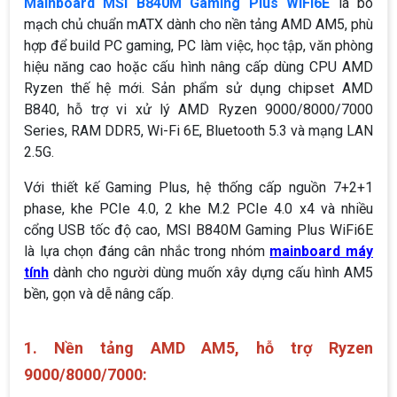
Mainboard MSI B840M Gaming Plus WiFi6E
là bo
mạch chủ chuẩn mATX dành cho nền tảng AMD AM5, phù
hợp để build PC gaming, PC làm việc, học tập, văn phòng
hiệu năng cao hoặc cấu hình nâng cấp dùng CPU AMD
Ryzen thế hệ mới. Sản phẩm sử dụng chipset AMD
B840, hỗ trợ vi xử lý AMD Ryzen 9000/8000/7000
Series, RAM DDR5, Wi-Fi 6E, Bluetooth 5.3 và mạng LAN
2.5G.
Với thiết kế Gaming Plus, hệ thống cấp nguồn 7+2+1
phase, khe PCIe 4.0, 2 khe M.2 PCIe 4.0 x4 và nhiều
cổng USB tốc độ cao, MSI B840M Gaming Plus WiFi6E
là lựa chọn đáng cân nhắc trong nhóm
mainboard máy
tính
dành cho người dùng muốn xây dựng cấu hình AM5
bền, gọn và dễ nâng cấp.
1. Nền tảng AMD AM5, hỗ trợ Ryzen
9000/8000/7000: