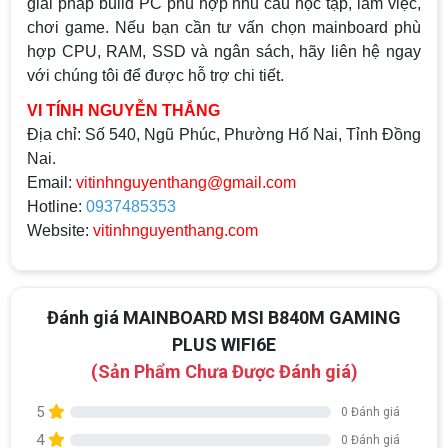
giải pháp build PC phù hợp nhu cầu học tập, làm việc,
chơi game. Nếu bạn cần tư vấn chọn mainboard phù
hợp CPU, RAM, SSD và ngân sách, hãy liên hệ ngay
với chúng tôi để được hỗ trợ chi tiết.
VI TÍNH NGUYỄN THẮNG
Địa chỉ:
Số 540, Ngũ Phúc, Phường Hố Nai, Tỉnh Đồng
Nai.
Email:
vitinhnguyenthang@gmail.com
Hotline:
0937485353
Website:
vitinhnguyenthang.com
Đánh giá MAINBOARD MSI B840M GAMING
PLUS WIFI6E
(Sản Phẩm Chưa Được Đánh giá)
5
0 Đánh giá
4
0 Đánh giá