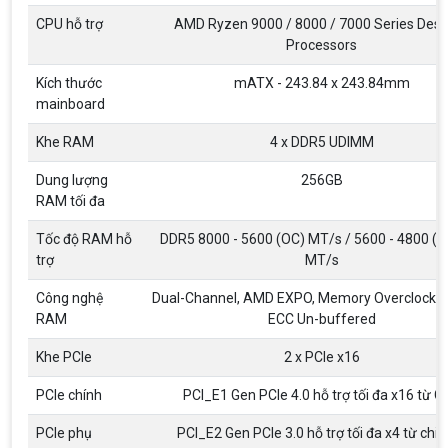
CPU hỗ trợ
AMD Ryzen 9000 / 8000 / 7000 Series Des
Processors
Kích thước
mATX - 243.84 x 243.84mm
mainboard
Khe RAM
4 x DDR5 UDIMM
Dung lượng
256GB
RAM tối đa
Tốc độ RAM hỗ
DDR5 8000 - 5600 (OC) MT/s / 5600 - 4800 (
trợ
MT/s
Công nghệ
Dual-Channel, AMD EXPO, Memory Overclockin
RAM
ECC Un-buffered
Top 18 tựa game PC huyền thoại gắn liền
với tuổi thơ của game thủ Việt vào những
Khe PCIe
2 x PCIe x16
năm 2000
Top 18 tựa game PC huyền thoại gắn liền với tuổi
thơ của game thủ Việt vào những năm 2000
PCIe chính
PCI_E1 Gen PCIe 4.0 hỗ trợ tối đa x16 từ C
PCIe phụ
PCI_E2 Gen PCIe 3.0 hỗ trợ tối đa x4 từ chip
Hãng ASRock Công Bố 2 dòng Card Đồ