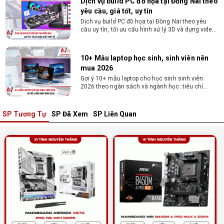
Dịch vụ build PC đồ họa tại Đồng Nai theo
yêu cầu, giá tốt, uy tín
Dịch vụ build PC đồ họa tại Đồng Nai theo yêu
cầu uy tín, tối ưu cấu hình xử lý 3D và dựng video
mượt mà. Đăng ký nhận tư vấn và báo giá chi tiết
ngay.
10+ Mẫu laptop học sinh, sinh viên nên
mua 2026
Gợi ý 10+ mẫu laptop cho học sinh sinh viên
2026 theo ngân sách và ngành học: tiêu chí
chọn, cấu hình nên có và cách kiểm tra máy
trước khi mua.
SP Tương Tự
SP Đã Xem
SP Liên Quan
Dịch vụ build PC gaming tại Đồng Nai uy
tín, chuyên nghiệp
Dịch vụ build PC gaming tại Đồng Nai uy tín, cấu
hình mạnh, tối ưu chi phí, test máy tại chỗ. Khám
phá ngay địa chỉ tư vấn và lắp đặt dàn PC chơi
game mượt mà!
Cách tính công suất nguồn PC chi tiết dễ
hiểu
Cách tính công suất nguồn PC giúp bạn chọn PSU
phù hợp, đảm bảo hệ thống vận hành ổn định và
tối ưu chi phí. Xem ngay hướng dẫn tại đây