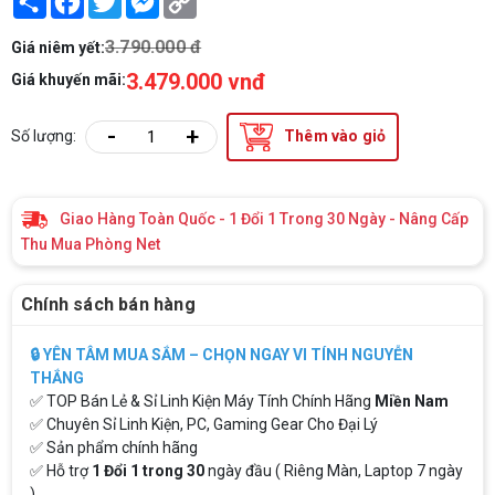
Link
3.790.000 đ
Giá niêm yết:
3.479.000 vnđ
Giá khuyến mãi:
-
+
Số lượng:
Thêm vào giỏ
Giao Hàng Toàn Quốc - 1 Đổi 1 Trong 30 Ngày - Nâng Cấp
Thu Mua Phòng Net
Chính sách bán hàng
🔒 YÊN TÂM MUA SẮM – CHỌN NGAY VI TÍNH NGUYỄN
THẮNG
✅ TOP Bán Lẻ & Sỉ Linh Kiện Máy Tính Chính Hãng
Miền Nam
✅ Chuyên Sỉ Linh Kiện, PC, Gaming Gear Cho Đại Lý
✅ Sản phẩm chính hãng
✅ Hỗ trợ
1 Đổi 1 trong 30
ngày đầu ( Riêng Màn, Laptop 7 ngày
)