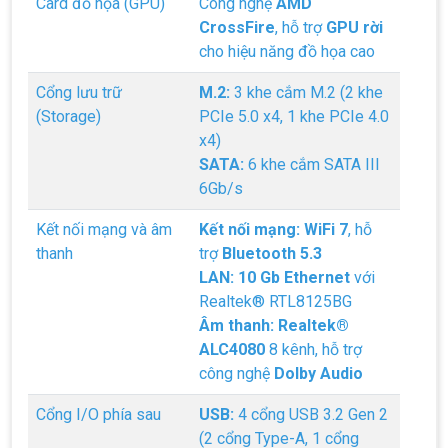
Card đồ họa (GPU)
Công nghệ
AMD
CrossFire
, hỗ trợ
GPU rời
cho hiệu năng đồ họa cao
Cổng lưu trữ
M.2:
3 khe cắm M.2 (2 khe
(Storage)
PCIe 5.0 x4, 1 khe PCIe 4.0
x4)
SATA:
6 khe cắm SATA III
6Gb/s
Top 18 tựa game PC huyền thoại gắn liền
Kết nối mạng và âm
Kết nối mạng:
WiFi 7
, hỗ
với tuổi thơ của game thủ Việt vào những
thanh
trợ
Bluetooth 5.3
năm 2000
Top 18 tựa game PC huyền thoại gắn liền với tuổi
thơ của game thủ Việt vào những năm 2000
LAN:
10 Gb Ethernet
với
Realtek® RTL8125BG
Âm thanh:
Realtek®
Hãng ASRock Công Bố 2 dòng Card Đồ
ALC4080
8 kênh, hỗ trợ
Họa AMD Radeon™ RX 6600 XT
ASRock Công Bố Series Cạc Đồ Họa AMD
công nghệ
Dolby Audio
Radeon™ RX 6600 XT Cung Cấp Hiệu Suất Chơi
Game 1080p Tối Ưu
Cổng I/O phía sau
USB:
4 cổng USB 3.2 Gen 2
(2 cổng Type-A, 1 cổng
Nên Hay Không Dùng Tivi Thay Cho Màn