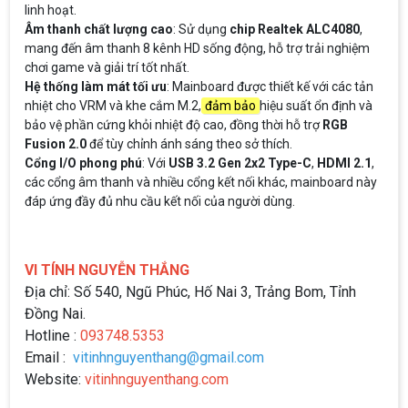
linh hoạt.
Âm thanh chất lượng cao
: Sử dụng
chip Realtek ALC4080
,
mang đến âm thanh 8 kênh HD sống động, hỗ trợ trải nghiệm
chơi game và giải trí tốt nhất.
Hệ thống làm mát tối ưu
: Mainboard được thiết kế với các tản
nhiệt cho VRM và khe cắm M.2,
đảm bảo
hiệu suất ổn định và
bảo vệ phần cứng khỏi nhiệt độ cao, đồng thời hỗ trợ
RGB
Fusion 2.0
để tùy chỉnh ánh sáng theo sở thích.
Cổng I/O phong phú
: Với
USB 3.2 Gen 2x2 Type-C
,
HDMI 2.1
,
các cổng âm thanh và nhiều cổng kết nối khác, mainboard này
đáp ứng đầy đủ nhu cầu kết nối của người dùng.
VI TÍNH NGUYỄN THẮNG
Địa chỉ: Số 540, Ngũ Phúc, Hố Nai 3, Trảng Bom, Tỉnh
Đồng Nai.
Hotline :
093748.5353
Email :
vitinhnguyenthang@gmail.com
Website:
vitinhnguyenthang.com