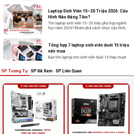
Laptop Sinh Viên 15–20 Triệu 2026: Cấu
Hình Nào Đáng Tiền?
Tìm laptop sinh viên 15–20 triệu phù hợp ngành
học năm 2026? Khám phá cách chọn cấu hình,
RAM, SSD, màn hình và khả năng nâng cấp hợp lý.
Tổng hợp 7 laptop sinh viên dưới 15 triệu
nên mua
Bạn tìm laptop cho sinh viên dưới 15 triệu mượt
mà, bền bỉ? Xem ngay gợi ý các thương hiệu
laptop bền, cấu hình mạnh cho sinh viên sử dụng
4 năm đại học.
SP Tương Tự
SP Đã Xem
SP Liên Quan
Dịch vụ build PC đồ họa tại Đồng Nai theo
yêu cầu, giá tốt, uy tín
Dịch vụ build PC đồ họa tại Đồng Nai theo yêu
cầu uy tín, tối ưu cấu hình xử lý 3D và dựng video
mượt mà. Đăng ký nhận tư vấn và báo giá chi tiết
ngay.
10+ Mẫu laptop học sinh, sinh viên nên
mua 2026
Gợi ý 10+ mẫu laptop cho học sinh sinh viên
2026 theo ngân sách và ngành học: tiêu chí
chọn, cấu hình nên có và cách kiểm tra máy
trước khi mua.