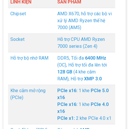
LINH KIỆN
SẢN PHẨM
Chipset
AMD X670, hỗ trợ các bộ vi
xử lý AMD Ryzen thế hệ
7000 (AM5)
Socket
Hỗ trợ CPU AMD Ryzen
7000 series (Zen 4)
Hỗ trợ bộ nhớ RAM
DDR5, Tối đa
6400 MHz
(OC), Hỗ trợ tối đa lên tới
128 GB
(4 khe cắm
RAM), Hỗ trợ
XMP 3.0
Khe cắm mở rộng
PCIe x16:
1 khe
PCIe 5.0
(PCIe)
x16
PCIe x16:
1 khe
PCIe 4.0
x16
PCIe x1:
2 khe PCIe 4.0 x1