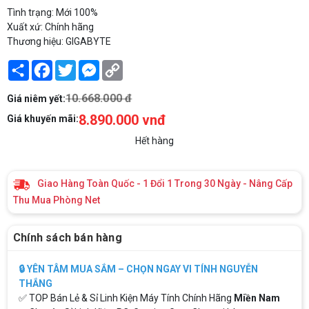
Tình trạng: Mới 100%
Xuất xứ: Chính hãng
Thương hiệu: GIGABYTE
Share
Facebook
Twitter
Messenger
Copy
Link
10.668.000 đ
Giá niêm yết:
8.890.000 vnđ
Giá khuyến mãi:
Hết hàng
Giao Hàng Toàn Quốc - 1 Đổi 1 Trong 30 Ngày - Nâng Cấp
Thu Mua Phòng Net
Chính sách bán hàng
🔒 YÊN TÂM MUA SẮM – CHỌN NGAY VI TÍNH NGUYỄN
THẮNG
✅ TOP Bán Lẻ & Sỉ Linh Kiện Máy Tính Chính Hãng
Miền Nam