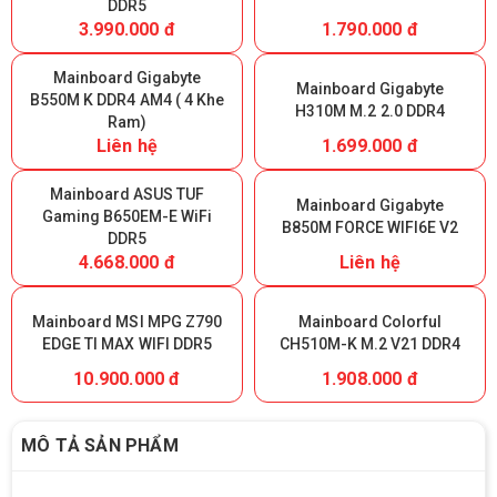
DDR5
3.990.000 đ
1.790.000 đ
Mainboard Gigabyte
Mainboard Gigabyte
B550M K DDR4 AM4 ( 4 Khe
H310M M.2 2.0 DDR4
Ram)
Liên hệ
1.699.000 đ
Mainboard ASUS TUF
Mainboard Gigabyte
Gaming B650EM-E WiFi
B850M FORCE WIFI6E V2
DDR5
4.668.000 đ
Liên hệ
Mainboard MSI MPG Z790
Mainboard Colorful
EDGE TI MAX WIFI DDR5
CH510M-K M.2 V21 DDR4
10.900.000 đ
1.908.000 đ
MÔ TẢ SẢN PHẨM