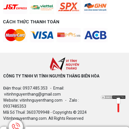
Intel/AMD và tránh sai tương thích. Tư vấn miễn
phí tại Vi tính Nguyễn Thắng.
LÊN ĐỜI PC MÙA HÈ CÙNG COMBO
CÁCH THỨC THANH TOÁN
GIGABYTE & INTEL CORE ULTRA 200S
PLUS – NHẬN VOUCHER ĐẾN 800K
Thông báo v/v sử dụng phần mềm bản
quyền ( Vi tính Nguyễn Thắng)
CÔNG TY TNHH VI TÍNH NGUYỄN THẮNG BIÊN HÒA​
Bảng giá Cài Đặt WinDow Trial Phần
Điện thoại: 0937.485.353 - Email:
Mềm Vi Tính Nguyễn Thắng
vitinhnguyenthang@gmail.com
Website: vitinhnguyenthang.com - Zalo :
0937485353
Mã Số Thuế: 3603709948 - Copyrights © 2024
Microsoft và cú "Quay xe" 32GB RAM: Khi
Vitinhnguyenthang.com. All Rights Reserved
tiêu chuẩn phần cứng đối đầu với thực tế
bão giá