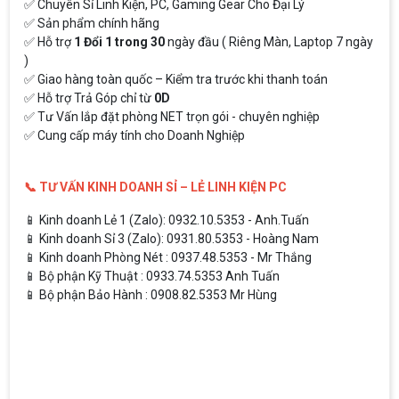
✅ Chuyên Sỉ Linh Kiện, PC, Gaming Gear Cho Đại Lý
✅ Sản phẩm chính hãng
✅ Hỗ trợ
1 Đổi 1 trong 30
ngày đầu ( Riêng Màn, Laptop 7 ngày
)
✅ Giao hàng toàn quốc – Kiểm tra trước khi thanh toán
✅ Hỗ trợ Trả Góp chỉ từ
0D
✅ Tư Vấn lắp đặt phòng NET trọn gói - chuyên nghiệp
✅ Cung cấp máy tính cho Doanh Nghiệp
📞 TƯ VẤN KINH DOANH SỈ – LẺ LINH KIỆN PC
📱 Kinh doanh Lẻ 1 (Zalo): 0932.10.5353 - Anh.Tuấn
📱 Kinh doanh Sỉ 3 (Zalo): 0931.80.5353 - Hoàng Nam
📱 Kinh doanh Phòng Nét : 0937.48.5353 - Mr Thắng
📱 Bộ phận Kỹ Thuật : 0933.74.5353 Anh Tuấn
📱 Bộ phận Bảo Hành : 0908.82.5353 Mr Hùng