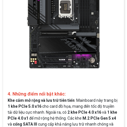
4. Những điểm nổi bật khác:
Khe cắm mở rộng và lưu trữ tiên tiến
: Mainboard này trang bị
1 khe PCIe 5.0 x16
cho card đồ họa, mang đến tốc độ truyền
tải dữ liệu cực nhanh. Ngoài ra, có
2 khe PCIe 4.0 x16
và
1 khe
PCIe 4.0 x1
để mở rộng hệ thống. Các khe
M.2 PCIe Gen 5 x4
và
cổng SATA III
cung cấp khả năng lưu trữ nhanh chóng và