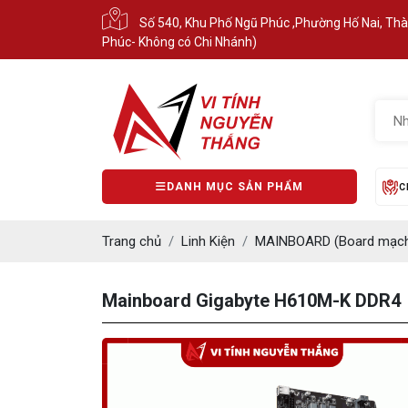
Số 540, Khu Phố Ngũ Phúc ,Phường Hố Nai, Th
Phúc- Không có Chi Nhánh)
DANH MỤC SẢN PHẨM
C
Trang chủ
Linh Kiện
MAINBOARD (Board mạch
Mainboard Gigabyte H610M-K DDR4