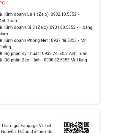
PC
📱 Kinh doanh Lẻ 1 (Zalo): 0932.10.5353 -
Anh.Tuấn
📱 Kinh doanh Sỉ 3 (Zalo): 0931.80.5353 - Hoàng
Nam
📱 Kinh doanh Phòng Nét : 0937.48.5353 - Mr
Thắng
📱 Bộ phận Kỹ Thuật : 0933.74.5353 Anh Tuấn
📱 Bộ phận Bảo Hành : 0908.82.5353 Mr Hùng
QUÀ TẶNG TƯNG BỪNG -
CHÀO MỪNG NĂM MỚI
Build PC - Powered By MSI
RTX 3060 vs RTX 2060 // Test
in 9 Games | 1080p, 1440p
Tham gia Fanpage Vi Tính
RTX 3060 vs RTX 2060 // Test in 9
Nguyễn Thắng để theo dõi