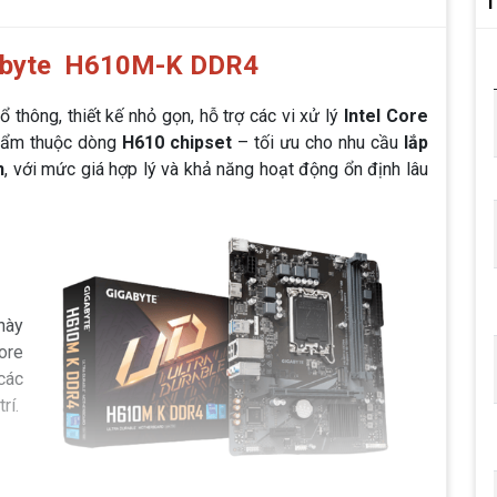
T
gabyte H610M-K DDR4
 thông, thiết kế nhỏ gọn, hỗ trợ các vi xử lý
Intel Core
hẩm thuộc dòng
H610 chipset
– tối ưu cho nhu cầu
lắp
n
, với mức giá hợp lý và khả năng hoạt động ổn định lâu
này
ore
 các
rí.