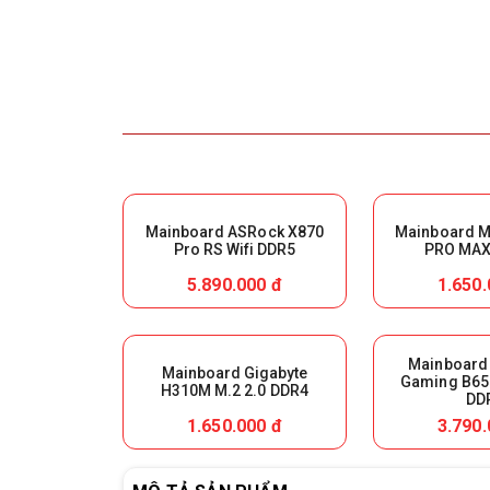
Mainboard ASRock X870
Mainboard M
Pro RS Wifi DDR5
PRO MAX 
5.890.000 đ
1.650.
Mainboard
Mainboard Gigabyte
Gaming B65
H310M M.2 2.0 DDR4
DD
1.650.000 đ
3.790.