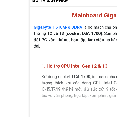
MÔ TẢ SẢN PHẨM
Mainboard Gi
Gigabyte H610M-K DDR4
là bo mạch chủ phổ
thế hệ 12 và 13 (socket LGA 1700)
. Sản p
đặt PC văn phòng, học tập, làm việc cơ bả
dài.
1. Hỗ trợ CPU Intel Gen 12 & 13:
Sử dụng socket
LGA 1700
, bo mạch chủ 
tương thích với các dòng CPU Intel C
i3/i5/i7/i9 thế hệ mới, đủ sức xử lý tốt
tác vụ văn phòng, học tập, xem phim, giải t