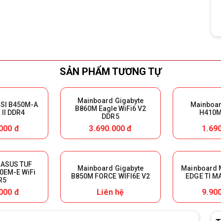
SẢN PHẨM TƯƠNG TỰ
Mainboard Gigabyte
SI B450M-A
Mainboar
B860M Eagle WiFi6 V2
II DDR4
H410M
DDR5
000 đ
3.690.000 đ
1.69
 ASUS TUF
Mainboard Gigabyte
Mainboard 
0EM-E WiFi
B850M FORCE WIFI6E V2
EDGE TI M
R5
000 đ
Liên hệ
9.90