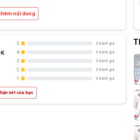
thêm nội dung
T
5
0 Đánh giá
2. Hỗ trợ RAM DDR4 tiết kiệm chi phí:
-K
4
0 Đánh giá
Với
2 khe RAM DDR4
, hỗ trợ tối đa lên đến
3
0 Đánh giá
64GB
, người dùng có thể dễ dàng nâng cấp
2
0 Đánh giá
theo nhu cầu mà vẫn tiết kiệm chi phí so với
1
0 Đánh giá
chuẩn DDR5.
nhận xét của bạn