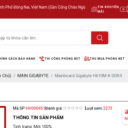
ành Phố Đồng Nai, Việt Nam (Gần Cổng Chào Ngũ
TIN KHUYẾN
MÃI
HÍNH SÁCH BẢO HÀNH
THI CÔNG PHÒNG NET
THU MUA PHÒNG NET
 Chủ)
MAIN GIGABYTE
Mainboard Gigabyte H610M-K DDR4
Mã SP:
HH000451
Đánh giá:
Lượt xem:
2273
THÔNG TIN SẢN PHẨM
N
Tinh trạng: Mới 100%