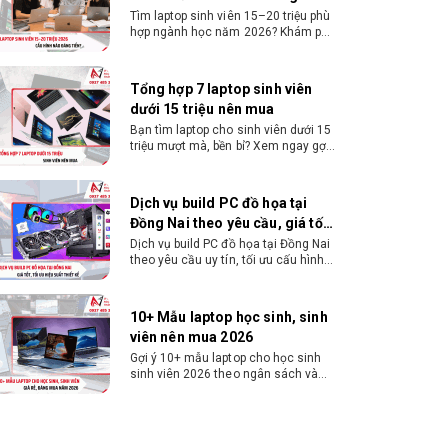
Kích
Micro ATX – 22.6cm x 18.5cm
Tiền?
Tìm laptop sinh viên 15–20 triệu phù
hợp ngành học năm 2026? Khám phá
thước
cách chọn cấu hình, RAM, SSD, màn
hình và khả năng nâng cấp hợp lý.
Tổng hợp 7 laptop sinh viên
dưới 15 triệu nên mua
Bạn tìm laptop cho sinh viên dưới 15
triệu mượt mà, bền bỉ? Xem ngay gợi
ý các thương hiệu laptop bền, cấu
hình mạnh cho sinh viên sử dụng 4
năm đại học.
Dịch vụ build PC đồ họa tại
Đồng Nai theo yêu cầu, giá tốt,
uy tín
Dịch vụ build PC đồ họa tại Đồng Nai
theo yêu cầu uy tín, tối ưu cấu hình
xử lý 3D và dựng video mượt mà.
Đăng ký nhận tư vấn và báo giá chi
tiết ngay.
10+ Mẫu laptop học sinh, sinh
viên nên mua 2026
Gợi ý 10+ mẫu laptop cho học sinh
sinh viên 2026 theo ngân sách và
ngành học: tiêu chí chọn, cấu hình
nên có và cách kiểm tra máy trước
khi mua.
Dịch vụ build PC gaming tại