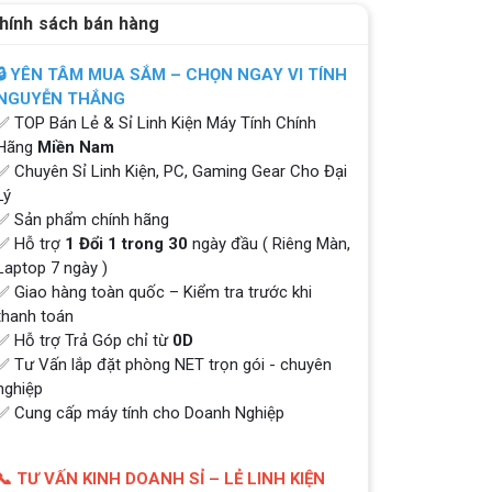
hính sách bán hàng
🔒 YÊN TÂM MUA SẮM – CHỌN NGAY VI TÍNH
NGUYỄN THẮNG
✅ TOP Bán Lẻ & Sỉ Linh Kiện Máy Tính Chính
Hãng
Miền Nam
✅ Chuyên Sỉ Linh Kiện, PC, Gaming Gear Cho Đại
Lý
✅ Sản phẩm chính hãng
✅ Hỗ trợ
1 Đổi 1 trong 30
ngày đầu ( Riêng Màn,
Laptop 7 ngày )
✅ Giao hàng toàn quốc – Kiểm tra trước khi
thanh toán
✅ Hỗ trợ Trả Góp chỉ từ
0D
✅ Tư Vấn lắp đặt phòng NET trọn gói - chuyên
nghiệp
✅ Cung cấp máy tính cho Doanh Nghiệp
📞 TƯ VẤN KINH DOANH SỈ – LẺ LINH KIỆN