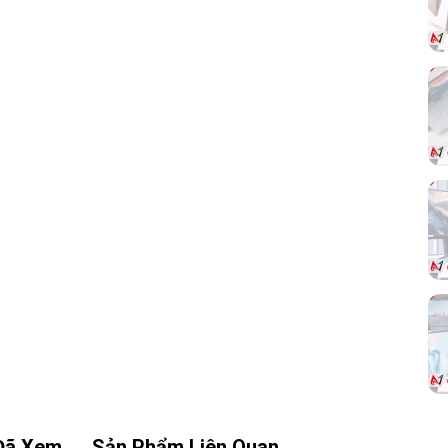
 độ
oài
ứng
4. Kết nối đầy đủ cho nhu cầu phổ
thông:
Đã Xem
Sản Phẩm Liên Quan