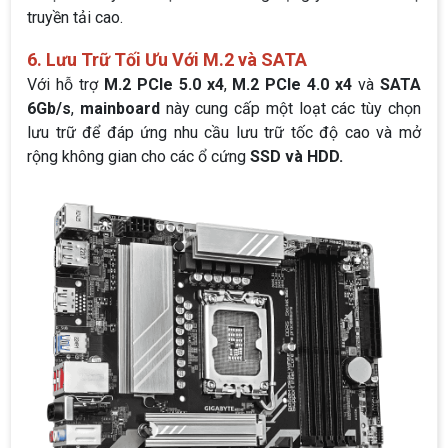
truyền tải cao.
6. Lưu Trữ Tối Ưu Với M.2 và SATA
Với hỗ trợ
M.2 PCIe 5.0 x4
,
M.2 PCIe 4.0 x4
và
SATA
6Gb/s
,
mainboard
này cung cấp một loạt các tùy chọn
lưu trữ để đáp ứng nhu cầu lưu trữ tốc độ cao và mở
rộng không gian cho các ổ cứng
SSD và HDD.