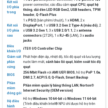
Kết nối
giữa màn hình máy tính và tivi có rất nhiều sự
power connector, các đầu cắm
quạt CPU
,
quạt hệ
I/O phía
khác biệt, nên chúng ta cần cân nhắc trước khi
thống
,
dải đèn LED RGB Gen2
,
USB headers
,
TPM
chọn thiết bị này thay thế thiết bị kia
trong
ĐIỀU KIỆN TRẢ GÓP HOME CREDIT TẠI VI
header
,
Q-Flash Plus
TÍNH NGUYỄN THẮNG
1 x
PS/2
(bàn phím/chuột), 1 x
HDMI
, 2 x
1. Điều kiện trả góp Công dân Việt Nam, độ tuổi
Kết nối
DisplayPort
, 1 x
USB 3.2 Gen 2 Type-A (màu đỏ)
, 2
20-60 (nam), 20-55 (nữ). Có CCCD/Thẻ Căn cước
I/O phía
x
USB 3.2 Gen 1
, 3 x
USB 2.0/1.1
, 2 x
antenna
chính chủ còn hiệu lực. Không có lịch sử nợ xấu
tại các tổ chức tín dụng.
sau
connectors
(2T2R), 1 x
RJ-45
(LAN), 3 x
audio
jacks
THÔNG TIN TUYỂN DỤNG VI TÍNH
NGUYỄN THẮNG 2026
Điều
iTE® I/O Controller Chip
Yêu cầu công việc Tốt nghiệp Cao đẳng , Đại học
khiển I/O
chuyên ngành CNTT , QTKD hoặc các ngành liên
Giám sát
Phát hiện điện áp, nhiệt độ, tốc độ quạt và lưu lượng
quan. Ưu tiên biết tiếng Anh cơ bản Có khả năng
phần
nước làm mát,
cảnh báo lỗi quạt
,
kiểm soát tốc độ
làm việc độc lập 24/7 Trung thực, chịu khó, có
tinh thần học hỏi, sáng tạo, tinh thần trách nhiệm
cứng
quạt
cao, quyết đoán. Kinh nghiệm ít nhất 2 năm ở vị
ĐIỀU KIỆN TRẢ GÓP HDSAIGON
256 Mbit Flash
với
AMI UEFI BIOS
, hỗ trợ
PnP 1.0a
,
trí tương đương
BIOS
Gói hỗ trợ vay ưu đãi: - Khoản vay lên đến 100
DMI 2.7
,
ACPI 5.0
,
Q-Flash
,
Smart Backup
triệu đồng - Thủ tục cực kì đơn giản: bản sao
Phần
CMND và Hộ khẩu - Xét duyệt nhanh chóng trong
Phần mềm quản lý băng thông LAN
,
Norton®
vòng 10 phút
mềm
Internet Security (OEM version)
đóng gói
Cách chọn PC cho sinh viên thiết kế đồ
Hỗ trợ
Windows 10 64-bit
và
Windows 11 64-bit
họa từ 2D, dựng video đến 3D
Hệ điều
(Trình điều khiển Intel® NPU chỉ được hỗ trợ trên
Hướng dẫn chọn PC cho sinh viên thiết kế đồ họa
hành