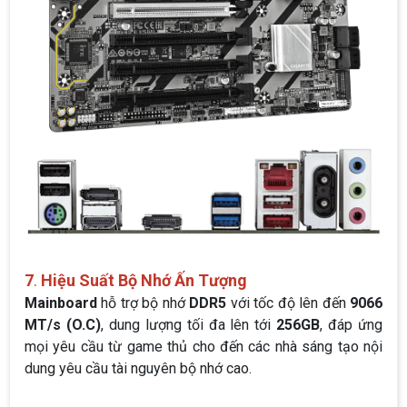
7
.
Hiệu Suất Bộ Nhớ Ấn Tượng
Mainboard
hỗ trợ bộ nhớ
DDR5
với tốc độ lên đến
9066
MT/s (O.C)
, dung lượng tối đa lên tới
256GB
, đáp ứng
mọi yêu cầu từ game thủ cho đến các nhà sáng tạo nội
dung yêu cầu tài nguyên bộ nhớ cao.