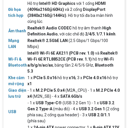
Hỗ trợ
Intel® HD Graphics
với 1 cổng
HDMI
Đồ họa
(4096x2160@60Hz)
và 2 cổng
DisplayPort
tích hợp
(3840x2160@144Hz)
. Hỗ trợ tối đa ba màn hình
cùng lúc.
Realtek® Audio CODEC
hỗ trợ âm thanh
High
Âm thanh
Definition Audio
, với các chế độ
2/4/5.1/7.1 kênh
.
Mạng
Realtek® 2.5GbE LAN
(2.5 Gbps/1 Gbps/100
Top 18 tựa game PC huyền thoại gắn liền
LAN
Mbps)
với tuổi thơ của game thủ Việt vào những
Intel® Wi-Fi 6E AX211 (PCB rev. 1.0)
và
Realtek®
năm 2000
Top 18 tựa game PC huyền thoại gắn liền với tuổi
Wi-Fi &
Wi-Fi 6E RTL8852CE (PCB rev. 1.1)
hỗ trợ
Wi-Fi
thơ của game thủ Việt vào những năm 2000
Bluetooth
a/b/g/n/ac/ax
, băng tần 2.4/5/6 GHz,
Bluetooth
5.3
Khe cắm
1 x
PCIe 5.0 x16
hỗ trợ
x16
, 3 x
PCIe 4.0 x16
hỗ trợ
Hãng ASRock Công Bố 2 dòng Card Đồ
mở rộng
x1
Họa AMD Radeon™ RX 6600 XT
Giao diện
- 1 x
M.2 PCIe 5.0 x4
(M2A_CPU) - 1 x
M.2 PCIe 4.0
ASRock Công Bố Series Cạc Đồ Họa AMD
Radeon™ RX 6600 XT Cung Cấp Hiệu Suất Chơi
lưu trữ
x4
(M2N_SB) - 4 x
SATA 6Gb/s
Game 1080p Tối Ưu
- 1 x
USB Type-C®
(USB 3.2 Gen 1) - 1 x
USB 3.2
Gen 2 Type-A
(màu đỏ) - 4 x
USB 3.2 Gen 1
(2 cổng
Nên Hay Không Dùng Tivi Thay Cho Màn
USB
phía sau, 2 cổng qua header) - 3 x
USB 2.0/1.1
Hình Máy Tính?
(phía sau)
Nhiều người dùng băn khoăn trong việc có nên sử
1 x
24-pin ATX
power connector, 1 x
8-pin ATX 12V
dụng tivi để làm màn hình máy tính hay không? Vì