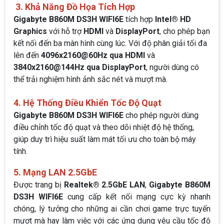
3. Khả Năng Đồ Họa Tích Hợp
Gigabyte B860M DS3H WIFI6E
tích hợp
Intel® HD
Graphics
với hỗ trợ
HDMI
và
DisplayPort
, cho phép bạn
kết nối đến ba màn hình cùng lúc. Với độ phân giải tối đa
lên đến
4096x2160@60Hz qua HDMI
và
3840x2160@144Hz qua DisplayPort
, người dùng có
thể trải nghiệm hình ảnh sắc nét và mượt mà.
4. Hệ Thống Điều Khiển Tốc Độ Quạt
Gigabyte B860M DS3H WIFI6E
cho phép người dùng
điều chỉnh tốc độ quạt và theo dõi nhiệt độ hệ thống,
giúp duy trì hiệu suất làm mát tối ưu cho toàn bộ máy
tính.
5. Mạng LAN 2.5GbE
Được trang bị
Realtek® 2.5GbE LAN
,
Gigabyte B860M
DS3H WIFI6E
cung cấp kết nối mạng cực kỳ nhanh
chóng, lý tưởng cho những ai cần chơi game trực tuyến
mượt mà hay làm việc với các ứng dụng yêu cầu tốc độ