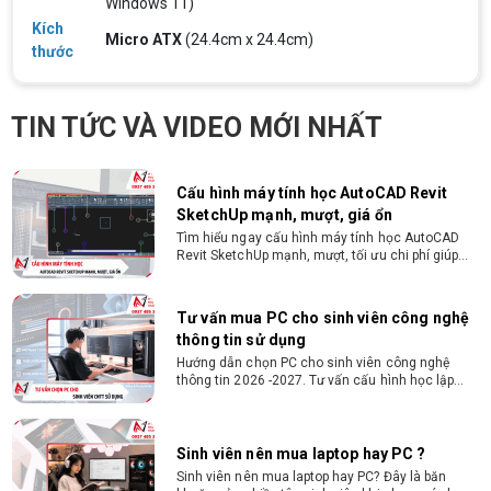
Windows 11)
từ 2D, dựng video đến 3D. Cấu hình tối ưu, dùng
bền 4 năm đại học. Tư vấn lắp đặt tại Vi Tính
Kích
Micro ATX
(24.4cm x 24.4cm)
Nguyễn Thắng.
thước
Cấu hình máy tính học AutoCAD Revit
SketchUp mạnh, mượt, giá ổn
Tìm hiểu ngay cấu hình máy tính học AutoCAD
TIN TỨC VÀ VIDEO MỚI NHẤT
Revit SketchUp mạnh, mượt, tối ưu chi phí giúp
dân thiết kế, kiến trúc vận hành mượt mà, không
giật lag.
Tư vấn mua PC cho sinh viên công nghệ
thông tin sử dụng
Hướng dẫn chọn PC cho sinh viên công nghệ
thông tin 2026 -2027. Tư vấn cấu hình học lập
trình, chạy Docker, máy ảo, Android Studio tối ưu
chi phí.
Sinh viên nên mua laptop hay PC ?
Sinh viên nên mua laptop hay PC? Đây là băn
khoăn của nhiều tân sinh viên khi chọn máy học
tập. Xem ngay phân tích để chọn thiết bị chuẩn
ngành, hợp túi tiền!
Laptop Sinh Viên 15–20 Triệu 2026: Cấu
Hình Nào Đáng Tiền?
Tìm laptop sinh viên 15–20 triệu phù hợp ngành