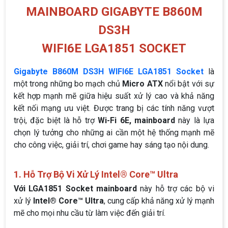
MAINBOARD GIGABYTE B860M
DS3H
WIFI6E LGA1851 SOCKET
Gigabyte B860M DS3H WIFI6E LGA1851 Socket
là
một trong những bo mạch chủ
Micro ATX
nổi bật với sự
kết hợp mạnh mẽ giữa hiệu suất xử lý cao và khả năng
kết nối mạng ưu việt. Được trang bị các tính năng vượt
trội, đặc biệt là hỗ trợ
Wi-Fi 6E, mainboard
này là lựa
chọn lý tưởng cho những ai cần một hệ thống mạnh mẽ
cho công việc, giải trí, chơi game hay sáng tạo nội dung.
1. Hỗ Trợ Bộ Vi Xử Lý Intel® Core™ Ultra
Với LGA1851 Socket
mainboard
này hỗ trợ các bộ vi
xử lý
Intel® Core™ Ultra
, cung cấp khả năng xử lý mạnh
mẽ cho mọi nhu cầu từ làm việc đến giải trí.