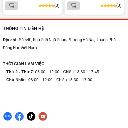
Dịch vụ build PC gaming tại Đồng Nai uy tín, cấu
(0)
(0)
hình mạnh, tối ưu chi phí, test máy tại chỗ. Khám
phá ngay địa chỉ tư vấn và lắp đặt dàn PC chơi
game mượt mà!
Cách tính công suất nguồn PC chi tiết dễ
hiểu
THÔNG TIN LIÊN HỆ
Cách tính công suất nguồn PC giúp bạn chọn PSU
phù hợp, đảm bảo hệ thống vận hành ổn định và
Địa chỉ:
Số 540, Khu Phố Ngũ Phúc, Phường Hố Nai, Thành Phố
tối ưu chi phí. Xem ngay hướng dẫn tại đây
Đồng Nai, Việt Nam
Cách kiểm tra tương thích linh kiện PC
dễ hiểu
THỜI GIAN LÀM VIỆC:
Hướng dẫn kiểm tra tương thích linh kiện PC trước
khi build: socket CPU mainboard, chuẩn RAM,
Thứ 2 - Thứ 7
: 08:00 - 12:00 - Chiều 13:30 - 17:45
nguồn cho VGA và kích thước case. Có checklist
Chủ Nhật:
08:00 - 12:00 - Chiều 13:30 - 17:00
copy nhanh.
Nâng cấp PC nên ưu tiên nâng gì trước ?
Nâng cấp pc nên nâng gì trước để tối ưu chi phí và
tăng hiệu năng tối đa? Xem ngay thứ tự ưu tiên
nâng cấp linh kiện PC chi tiết trong bài viết này!
PC gaming nóng quạt kêu to: Nguyên
nhân và Cách khắc phục