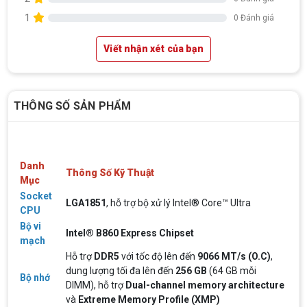
1
0 Đánh giá
Viết nhận xét của bạn
THÔNG SỐ SẢN PHẨM
Danh
Thông Số Kỹ Thuật
Mục
Socket
LGA1851
, hỗ trợ bộ xử lý Intel® Core™ Ultra
CPU
Bộ vi
Intel® B860 Express Chipset
mạch
Hỗ trợ
DDR5
với tốc độ lên đến
9066 MT/s (O.C)
,
dung lượng tối đa lên đến
256 GB
(64 GB mỗi
Bộ nhớ
DIMM), hỗ trợ
Dual-channel memory architecture
và
Extreme Memory Profile (XMP)