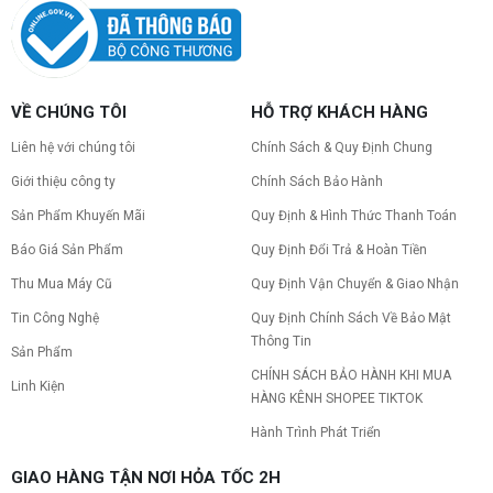
Tình trạng PC gaming nóng quạt kêu to khiến
máy giật lag, giảm tuổi thọ? Tìm hiểu ngay
nguyên nhân và cách khắc phục hiệu quả để máy
hoạt động êm ái.
CPU AMD Ryzen 7 7700X3D full box mới
VỀ CHÚNG TÔI
HỖ TRỢ KHÁCH HÀNG
ra mắt: Nhanh, Mạnh, Giá tốt
CPU AMD Ryzen 7 7700X3D chính thức ra mắt
Liên hệ với chúng tôi
Chính Sách & Quy Định Chung
với công nghệ 3D V-Cache đỉnh cao, mang lại
hiệu năng chơi game vượt trội. Khám phá chi tiết
Giới thiệu công ty
Chính Sách Bảo Hành
ngay!
Sản Phẩm Khuyến Mãi
Quy Định & Hình Thức Thanh Toán
10 Nguyên nhân khiến PC gaming bị tụt
FPS thường gặp
Báo Giá Sản Phẩm
Quy Định Đổi Trả & Hoàn Tiền
PC gaming bị tụt FPS sau một thời gian? Tìm hiểu
10 nguyên nhân khiến máy tụt FPS khi chơi game
Thu Mua Máy Cũ
Quy Định Vận Chuyển & Giao Nhận
và cách kiểm tra, khắc phục từng bước tại Vi Tính
Tin Công Nghệ
Quy Định Chính Sách Về Bảo Mật
Nguyễn Thắng.
Thông Tin
NVIDIA Hoãn Ra Mắt Dòng RTX 50
Sản Phẩm
SUPER: Card Đã Tới Tay Đối Tác Nhưng
CHÍNH SÁCH BẢO HÀNH KHI MUA
Linh Kiện
"Mắc Kẹt" Vì Giá RAM GDDR7 3GB
NVIDIA đột ngột tạm hoãn ra mắt dòng card đồ
HÀNG KÊNH SHOPEE TIKTOK
họa GeForce RTX 50 SUPER dù sản phẩm đã cập
bến nhà máy của các đối tác. Nguyên nhân chính
Hành Trình Phát Triển
bắt nguồn từ mức giá "đắt đỏ" của các chip bộ
nhớ GDDR7 3GB, khi chi phí cao gấp 3 lần so với
Build PC gaming 30 triệu: Cấu hình
GIAO HÀNG TẬN NƠI HỎA TỐC 2H
phiên bản 2GB tiêu chuẩn. Cùng khám phá chi tiết