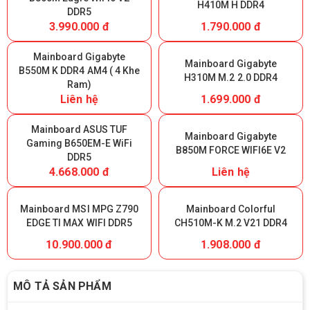
H410M H DDR4
DDR5
3.990.000 đ
1.790.000 đ
Mainboard Gigabyte
Mainboard Gigabyte
B550M K DDR4 AM4 ( 4 Khe
H310M M.2 2.0 DDR4
Ram)
Liên hệ
1.699.000 đ
Mainboard ASUS TUF
Mainboard Gigabyte
Gaming B650EM-E WiFi
B850M FORCE WIFI6E V2
DDR5
4.668.000 đ
Liên hệ
Mainboard MSI MPG Z790
Mainboard Colorful
EDGE TI MAX WIFI DDR5
CH510M-K M.2 V21 DDR4
10.900.000 đ
1.908.000 đ
MÔ TẢ SẢN PHẨM