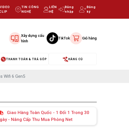
VIDEO
TIN CÔNG
LIÊN
Đăng
Đăng
CLIP
NGHỆ
HỆ
nhập
ký
Xây dựng cấu
TikTok
Giỏ hàng
hình
THANH TOÁN & TRẢ GÓP
HÀNG CŨ
s Wifi 6 Gen5
Giao Hàng Toàn Quốc - 1 Đổi 1 Trong 30
gày - Nâng Cấp Thu Mua Phòng Net