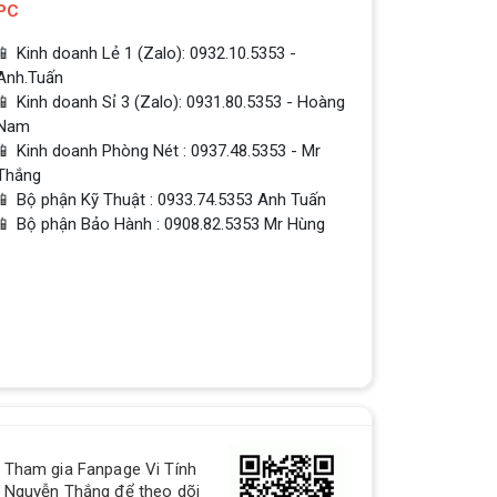
PC
📱 Kinh doanh Lẻ 1 (Zalo): 0932.10.5353 -
Anh.Tuấn
📱 Kinh doanh Sỉ 3 (Zalo): 0931.80.5353 - Hoàng
Nam
📱 Kinh doanh Phòng Nét : 0937.48.5353 - Mr
Thắng
📱 Bộ phận Kỹ Thuật : 0933.74.5353 Anh Tuấn
📱 Bộ phận Bảo Hành : 0908.82.5353 Mr Hùng
QUÀ TẶNG TƯNG BỪNG -
CHÀO MỪNG NĂM MỚI
Build PC - Powered By MSI
RTX 3060 vs RTX 2060 // Test
in 9 Games | 1080p, 1440p
Tham gia Fanpage Vi Tính
RTX 3060 vs RTX 2060 // Test in 9
Nguyễn Thắng để theo dõi