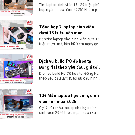
Tiền?
Tìm laptop sinh viên 15–20 triệu phù
LAN /
AC 9560, dual-band, Bluetooth 5.1
hợp ngành học năm 2026? Khám phá
WiFi
cách chọn cấu hình, RAM, SSD, màn
hình và khả năng nâng cấp hợp lý.
Kích
Micro-ATX (24.4 x 22.5 cm)
Tổng hợp 7 laptop sinh viên
thước
dưới 15 triệu nên mua
Bạn tìm laptop cho sinh viên dưới 15
triệu mượt mà, bền bỉ? Xem ngay gợi
ý các thương hiệu laptop bền, cấu
hình mạnh cho sinh viên sử dụng 4
năm đại học.
Dịch vụ build PC đồ họa tại
Đồng Nai theo yêu cầu, giá tốt,
uy tín
Dịch vụ build PC đồ họa tại Đồng Nai
theo yêu cầu uy tín, tối ưu cấu hình
xử lý 3D và dựng video mượt mà.
Đăng ký nhận tư vấn và báo giá chi
tiết ngay.
10+ Mẫu laptop học sinh, sinh
viên nên mua 2026
Gợi ý 10+ mẫu laptop cho học sinh
sinh viên 2026 theo ngân sách và
ngành học: tiêu chí chọn, cấu hình
nên có và cách kiểm tra máy trước
khi mua.
Dịch vụ build PC gaming tại