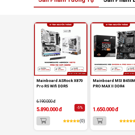
Mainboard ASRock X870
Mainboard MSI B450
Pro RS Wifi DDR5
PRO MAX II DDR4
6.190.000 đ
-5%
5.890.000 đ
1.650.000 đ
Mainboard Gigabyte B760M Gaming Plus W
(0)
kiếm một bo mạch chủ hiệu năng cao, hỗ tr