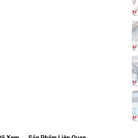
CIe
yền
p –
ame
ard
ao,
ượt
Đã Xem
Sản Phẩm Liên Quan