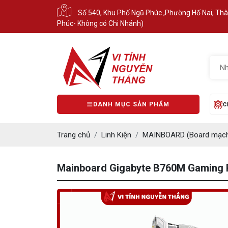
Số 540, Khu Phố Ngũ Phúc ,Phường Hố Nai, Th
Phúc- Không có Chi Nhánh)
DANH MỤC SẢN PHẨM
C
Trang chủ
Linh Kiện
MAINBOARD (Board mạch
Mainboard Gigabyte B760M Gaming P