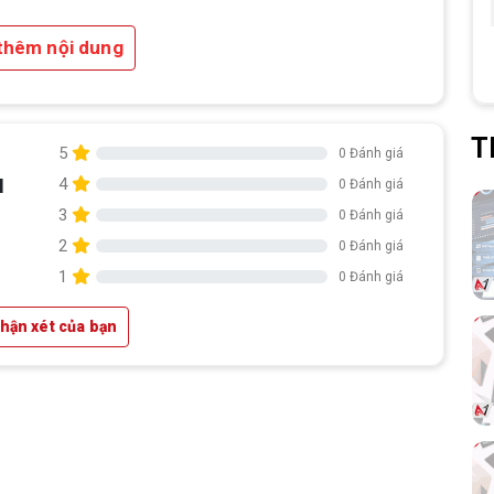
thêm nội dung
T
5
0 Đánh giá
M
4
0 Đánh giá
2.
Hỗ trợ RAM DDR5 tốc độ cao:
3
0 Đánh giá
2
0 Đánh giá
4 khe cắm RAM DDR5 hỗ trợ dung
1
0 Đánh giá
lượng tối đa 128GB.
nhận xét của bạn
Tốc độ bus lên đến 7600MHz (OC) –
sẵn sàng cho các tác vụ nặng, render và
chơi game cấu hình cao.