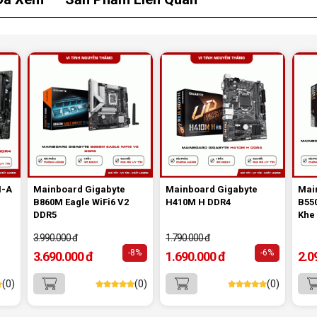
4.
Hệ thống tản nhiệt thông minh:
Tản nhiệt MOSFET, chipset và khe M.2
được làm mát chủ động.
Giúp bo mạch hoạt động ổn định ngay
cả khi ép xung.
M-A
Mainboard Gigabyte
Mainboard Gigabyte
Mai
B860M Eagle WiFi6 V2
H410M H DDR4
B55
DDR5
Khe
3.990.000 đ
1.790.000 đ
-8%
-6%
3.690.000 đ
1.690.000 đ
2.0
ifi 6 Gen5
là lựa chọn hoàn hảo cho những ai đang tìm
(0)
(0)
(0)
ợ công nghệ mới nhất như
DDR5
,
Wifi 6
,
PCIe Gen5
, và