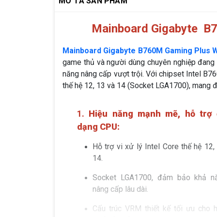
MÔ TẢ SẢN PHẨM
Mainboard Gigabyte B7
Mainboard Gigabyte B760M Gaming Plus W
game thủ và người dùng chuyên nghiệp đang t
năng nâng cấp vượt trội. Với chipset Intel B
thế hệ 12, 13 và 14 (Socket LGA1700), mang đ
1.
Hiệu năng mạnh mẽ, hỗ trợ
dạng CPU:
Hỗ trợ vi xử lý Intel Core thế hệ 12,
14.
Socket LGA1700, đảm bảo khả n
nâng cấp lâu dài.
Cấu trúc VRM thiết kế tối ưu cho h