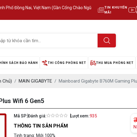
ành Phố Đồng Nai, Việt Nam (Gần Cổng Chào Ngũ
TIN KHUYẾN
MÃI
HÍNH SÁCH BẢO HÀNH
THI CÔNG PHÒNG NET
THU MUA PHÒNG NET
 Chủ)
MAIN GIGABYTE
Mainboard Gigabyte B760M Gaming Plu
lus Wifi 6 Gen5
Mã SP:
Đánh giá:
Lượt xem:
935
THÔNG TIN SẢN PHẨM
N
Tinh trạng: Mới 100%