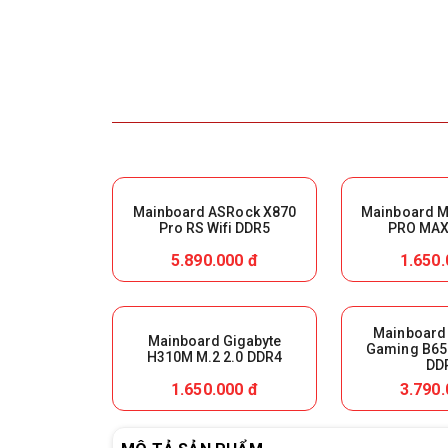
Mainboard ASRock X870
Mainboard M
Pro RS Wifi DDR5
PRO MAX 
5.890.000 đ
1.650.
Mainboard
Mainboard Gigabyte
Gaming B65
H310M M.2 2.0 DDR4
DD
1.650.000 đ
3.790.