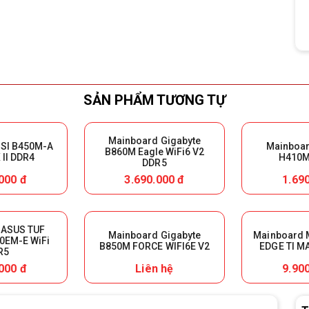
SẢN PHẨM TƯƠNG TỰ
Mainboard Gigabyte
SI B450M-A
Mainboar
B860M Eagle WiFi6 V2
II DDR4
H410M
DDR5
000 đ
3.690.000 đ
1.69
 ASUS TUF
Mainboard Gigabyte
Mainboard 
0EM-E WiFi
B850M FORCE WIFI6E V2
EDGE TI M
R5
000 đ
Liên hệ
9.90