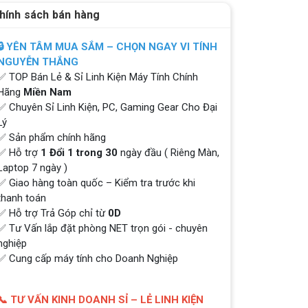
hính sách bán hàng
🔒 YÊN TÂM MUA SẮM – CHỌN NGAY VI TÍNH
NGUYỄN THẮNG
✅ TOP Bán Lẻ & Sỉ Linh Kiện Máy Tính Chính
Hãng
Miền Nam
✅ Chuyên Sỉ Linh Kiện, PC, Gaming Gear Cho Đại
Lý
✅ Sản phẩm chính hãng
✅ Hỗ trợ
1 Đổi 1 trong 30
ngày đầu ( Riêng Màn,
Laptop 7 ngày )
✅ Giao hàng toàn quốc – Kiểm tra trước khi
thanh toán
✅ Hỗ trợ Trả Góp chỉ từ
0D
✅ Tư Vấn lắp đặt phòng NET trọn gói - chuyên
nghiệp
✅ Cung cấp máy tính cho Doanh Nghiệp
📞 TƯ VẤN KINH DOANH SỈ – LẺ LINH KIỆN