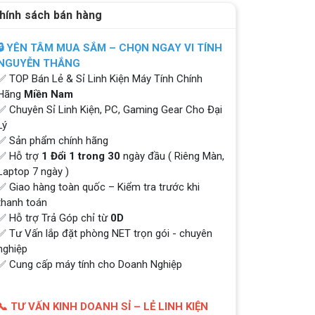
hính sách bán hàng
🔒 YÊN TÂM MUA SẮM – CHỌN NGAY VI TÍNH
NGUYỄN THẮNG
✅ TOP Bán Lẻ & Sỉ Linh Kiện Máy Tính Chính
Hãng
Miền Nam
✅ Chuyên Sỉ Linh Kiện, PC, Gaming Gear Cho Đại
Lý
✅ Sản phẩm chính hãng
✅ Hỗ trợ
1 Đổi 1 trong 30
ngày đầu ( Riêng Màn,
Laptop 7 ngày )
✅ Giao hàng toàn quốc – Kiểm tra trước khi
thanh toán
✅ Hỗ trợ Trả Góp chỉ từ
0D
✅ Tư Vấn lắp đặt phòng NET trọn gói - chuyên
nghiệp
✅ Cung cấp máy tính cho Doanh Nghiệp
📞 TƯ VẤN KINH DOANH SỈ – LẺ LINH KIỆN