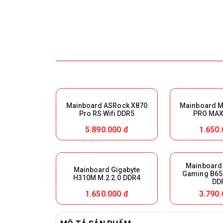
Mainboard ASRock X870
Mainboard M
Pro RS Wifi DDR5
PRO MAX 
5.890.000 đ
1.650.
Mainboard
Mainboard Gigabyte
Gaming B65
H310M M.2 2.0 DDR4
DD
1.650.000 đ
3.790.