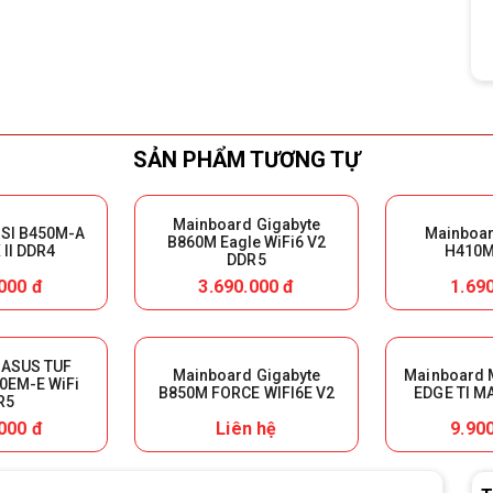
SẢN PHẨM TƯƠNG TỰ
Mainboard Gigabyte
SI B450M-A
Mainboar
B860M Eagle WiFi6 V2
II DDR4
H410M
DDR5
000 đ
3.690.000 đ
1.69
 ASUS TUF
Mainboard Gigabyte
Mainboard 
0EM-E WiFi
B850M FORCE WIFI6E V2
EDGE TI M
R5
000 đ
Liên hệ
9.90