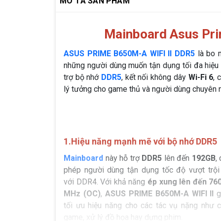
MÔ TẢ SẢN PHẨM
Mainboard Asus Pr
ASUS PRIME B650M-A WIFI II DDR5
là bo 
những người dùng muốn tận dụng tối đa hiệu 
trợ bộ nhớ
DDR5
, kết nối không dây
Wi-Fi 6
, 
lý tưởng cho game thủ và người dùng chuyên 
1.Hiệu năng mạnh mẽ với bộ nhớ DDR5
Mainboard
này hỗ trợ
DDR5
lên đến
192GB
,
phép người dùng tận dụng tốc độ vượt trội
với DDR4. Với khả năng
ép xung lên đến 76
MHz (OC)
,
ASUS PRIME B650M-A WIFI II
g
tối ưu hiệu năng cho các tác vụ nặng như c
game, xử lý đồ họa hay dựng phim.