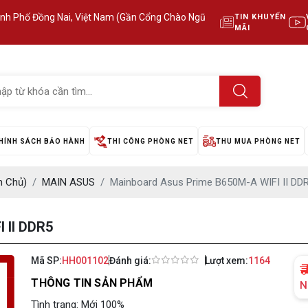
ành Phố Đồng Nai, Việt Nam (Gần Cổng Chào Ngũ
TIN KHUYẾN
MÃI
HÍNH SÁCH BẢO HÀNH
THI CÔNG PHÒNG NET
THU MUA PHÒNG NET
 Chủ)
MAIN ASUS
Mainboard Asus Prime B650M-A WIFI II DD
 II DDR5
Mã SP:
HH001102
Đánh giá:
Lượt xem:
1164
THÔNG TIN SẢN PHẨM
N
Tình trạng: Mới 100%