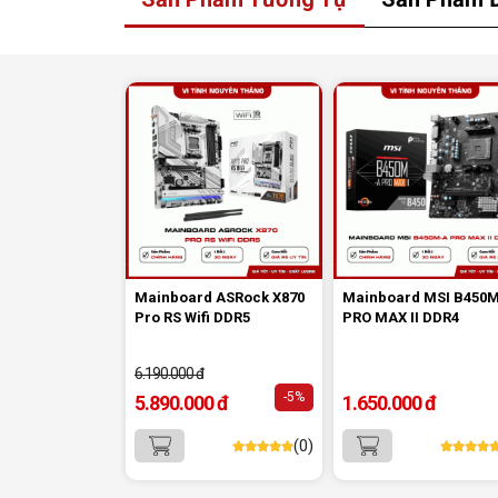
Ethernet
giúp nâng cao hiệu suất mạng có d
phù hợp cho game thủ hoặc người dùng chu
nghiệp.
Mainboard ASRock X870
Mainboard MSI B450
Pro RS Wifi DDR5
PRO MAX II DDR4
6.190.000 đ
-5%
5.890.000 đ
1.650.000 đ
(0)