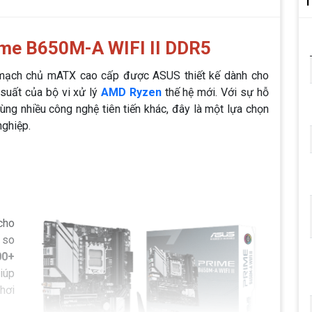
T
ime B650M-A WIFI II DDR5
mạch chủ mATX cao cấp được ASUS thiết kế dành cho
suất của bộ vi xử lý
AMD Ryzen
thế hệ mới. Với sự hỗ
cùng nhiều công nghệ tiên tiến khác, đây là một lựa chọn
nghiệp.
 cho
 so
00+
iúp
hơi