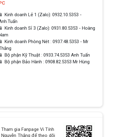
PC
📱 Kinh doanh Lẻ 1 (Zalo): 0932.10.5353 -
Anh.Tuấn
📱 Kinh doanh Sỉ 3 (Zalo): 0931.80.5353 - Hoàng
Nam
📱 Kinh doanh Phòng Nét : 0937.48.5353 - Mr
Thắng
📱 Bộ phận Kỹ Thuật : 0933.74.5353 Anh Tuấn
📱 Bộ phận Bảo Hành : 0908.82.5353 Mr Hùng
QUÀ TẶNG TƯNG BỪNG -
Tham gia Fanpage Vi Tính
CHÀO MỪNG NĂM MỚI
Nguyễn Thắng để theo dõi