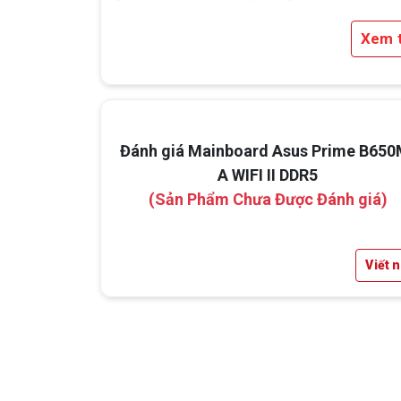
Ngoài ra, công nghệ
OptiMem II
giúp cải th
Xem 
khả năng truyền tín hiệu bộ nhớ, giảm độ trễ
tăng tính ổn định khi hoạt động ở hiệu suất ca
Đánh giá Mainboard Asus Prime B650
A WIFI II DDR5
(Sản Phẩm Chưa Được Đánh giá)
Viết 