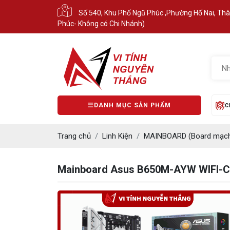
Số 540, Khu Phố Ngũ Phúc ,Phường Hố Nai, Th
Phúc- Không có Chi Nhánh)
DANH MỤC SẢN PHẨM
C
Trang chủ
Linh Kiện
MAINBOARD (Board mạch
Mainboard Asus B650M-AYW WIFI-