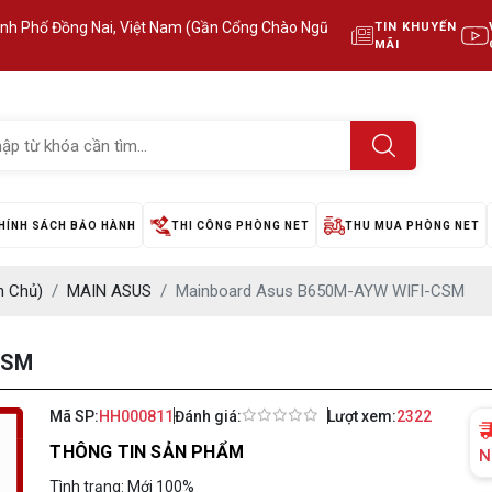
ành Phố Đồng Nai, Việt Nam (Gần Cổng Chào Ngũ
TIN KHUYẾN
MÃI
HÍNH SÁCH BẢO HÀNH
THI CÔNG PHÒNG NET
THU MUA PHÒNG NET
 Chủ)
MAIN ASUS
Mainboard Asus B650M-AYW WIFI-CSM
CSM
Mã SP:
HH000811
Đánh giá:
Lượt xem:
2322
THÔNG TIN SẢN PHẨM
N
Tình trạng: Mới 100%