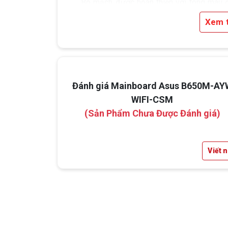
Bo mạch được hoàn thiện với tông màu 
mạnh mẽ, điểm nhấn là các chi tiết m
Xem 
vàng ánh kim tinh tế, mang lại sự hiện đạ
chuyên nghiệp cho dàn máy của bạn.
Đánh giá Mainboard Asus B650M-AY
WIFI-CSM
(Sản Phẩm Chưa Được Đánh giá)
Viết 