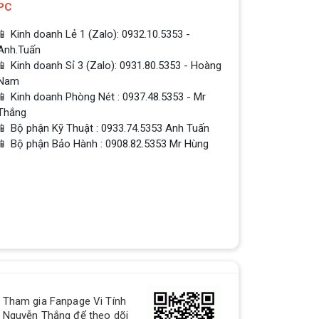
PC
📱 Kinh doanh Lẻ 1 (Zalo): 0932.10.5353 -
Anh.Tuấn
📱 Kinh doanh Sỉ 3 (Zalo): 0931.80.5353 - Hoàng
Nam
📱 Kinh doanh Phòng Nét : 0937.48.5353 - Mr
Thắng
📱 Bộ phận Kỹ Thuật : 0933.74.5353 Anh Tuấn
📱 Bộ phận Bảo Hành : 0908.82.5353 Mr Hùng
QUÀ TẶNG TƯNG BỪNG -
Tham gia Fanpage Vi Tính
CHÀO MỪNG NĂM MỚI
Nguyễn Thắng để theo dõi
Build PC - Powered By MSI