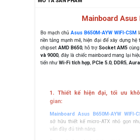
MÔ TẢ SẢN PHẨM
Mainboard Asus
Bo mạch chủ
Asus B650M-AYW WIFI-CSM
nền tảng mạnh mẽ, hiện đại để xây dựng hệ 
chipset
AMD B650
, hỗ trợ
Socket AM5
cùng 
và 9000
, đây là chiếc mainboard mang lại hiệ
tiến như
Wi-Fi tích hợp
,
PCIe 5.0
,
DDR5
,
Aura
1. Thiết kế hiện đại, tối ưu kh
gian:
Mainboard Asus B650M-AYW WIFI-
sở hữu thiết kế micro-ATX nhỏ gọn nh
vẫn đầy đủ tính năng.