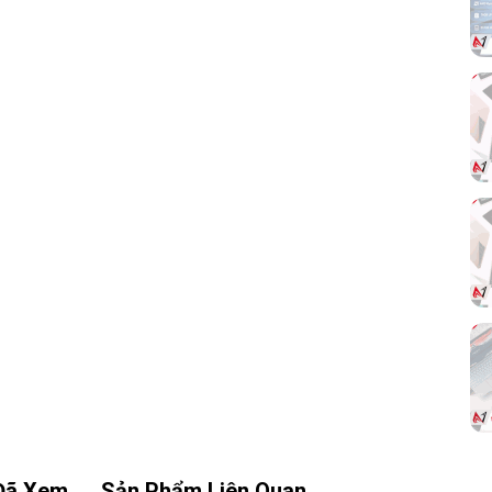
5.0 và DDR5.
kết
-A
Đã Xem
Sản Phẩm Liên Quan