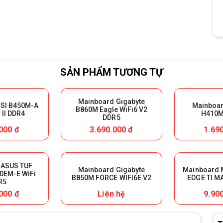
SẢN PHẨM TƯƠNG TỰ
Mainboard Gigabyte
SI B450M-A
Mainboar
B860M Eagle WiFi6 V2
II DDR4
H410M
DDR5
000 đ
3.690.000 đ
1.69
 ASUS TUF
Mainboard Gigabyte
Mainboard 
0EM-E WiFi
B850M FORCE WIFI6E V2
EDGE TI M
R5
000 đ
Liên hệ
9.90