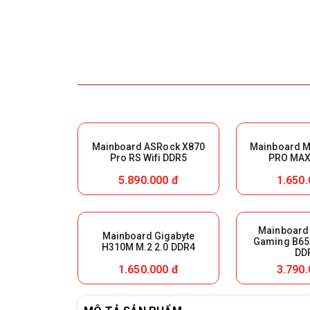
Mainboard ASRock X870
Mainboard M
Pro RS Wifi DDR5
PRO MAX 
5.890.000 đ
1.650.
Mainboard
Mainboard Gigabyte
Gaming B65
H310M M.2 2.0 DDR4
DD
1.650.000 đ
3.790.