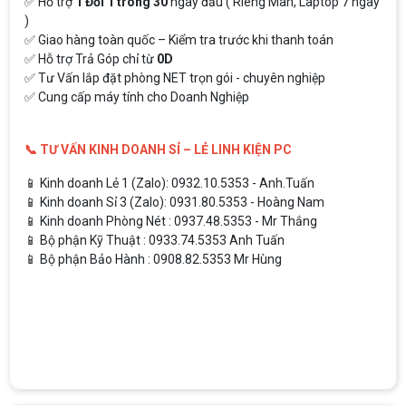
✅ Hỗ trợ
1 Đổi 1 trong 30
ngày đầu ( Riêng Màn, Laptop 7 ngày
)
✅ Giao hàng toàn quốc – Kiểm tra trước khi thanh toán
✅ Hỗ trợ Trả Góp chỉ từ
0D
✅ Tư Vấn lắp đặt phòng NET trọn gói - chuyên nghiệp
✅ Cung cấp máy tính cho Doanh Nghiệp
📞 TƯ VẤN KINH DOANH SỈ – LẺ LINH KIỆN PC
📱 Kinh doanh Lẻ 1 (Zalo): 0932.10.5353 - Anh.Tuấn
📱 Kinh doanh Sỉ 3 (Zalo): 0931.80.5353 - Hoàng Nam
📱 Kinh doanh Phòng Nét : 0937.48.5353 - Mr Thắng
📱 Bộ phận Kỹ Thuật : 0933.74.5353 Anh Tuấn
📱 Bộ phận Bảo Hành : 0908.82.5353 Mr Hùng