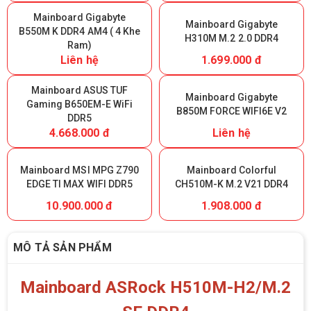
Mainboard Gigabyte
Mainboard Gigabyte
B550M K DDR4 AM4 ( 4 Khe
H310M M.2 2.0 DDR4
Ram)
Liên hệ
1.699.000 đ
Mainboard ASUS TUF
Mainboard Gigabyte
Gaming B650EM-E WiFi
B850M FORCE WIFI6E V2
DDR5
4.668.000 đ
Liên hệ
Mainboard MSI MPG Z790
Mainboard Colorful
EDGE TI MAX WIFI DDR5
CH510M-K M.2 V21 DDR4
10.900.000 đ
1.908.000 đ
MÔ TẢ SẢN PHẨM
Mainboard ASRock H510M-H2/M.2