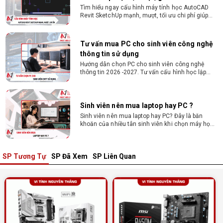
Tìm hiểu ngay cấu hình máy tính học AutoCAD
Revit SketchUp mạnh, mượt, tối ưu chi phí giúp
dân thiết kế, kiến trúc vận hành mượt mà, không
giật lag.
Tư vấn mua PC cho sinh viên công nghệ
thông tin sử dụng
Hướng dẫn chọn PC cho sinh viên công nghệ
thông tin 2026 -2027. Tư vấn cấu hình học lập
trình, chạy Docker, máy ảo, Android Studio tối ưu
chi phí.
Sinh viên nên mua laptop hay PC ?
Sinh viên nên mua laptop hay PC? Đây là băn
khoăn của nhiều tân sinh viên khi chọn máy học
tập. Xem ngay phân tích để chọn thiết bị chuẩn
ngành, hợp túi tiền!
SP Tương Tự
SP Đã Xem
SP Liên Quan
Laptop Sinh Viên 15–20 Triệu 2026: Cấu
Hình Nào Đáng Tiền?
Tìm laptop sinh viên 15–20 triệu phù hợp ngành
học năm 2026? Khám phá cách chọn cấu hình,
RAM, SSD, màn hình và khả năng nâng cấp hợp lý.
Tổng hợp 7 laptop sinh viên dưới 15 triệu