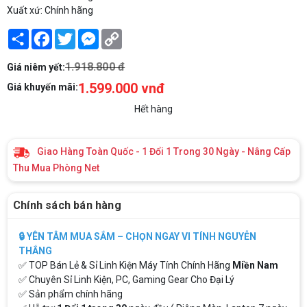
Xuất xứ: Chính hãng
Share
Facebook
Twitter
Messenger
Copy
Link
1.918.800 đ
Giá niêm yết:
1.599.000 vnđ
Giá khuyến mãi:
Hết hàng
Giao Hàng Toàn Quốc - 1 Đổi 1 Trong 30 Ngày - Nâng Cấp
Thu Mua Phòng Net
Chính sách bán hàng
🔒 YÊN TÂM MUA SẮM – CHỌN NGAY VI TÍNH NGUYỄN
THẮNG
✅ TOP Bán Lẻ & Sỉ Linh Kiện Máy Tính Chính Hãng
Miền Nam
✅ Chuyên Sỉ Linh Kiện, PC, Gaming Gear Cho Đại Lý
✅ Sản phẩm chính hãng