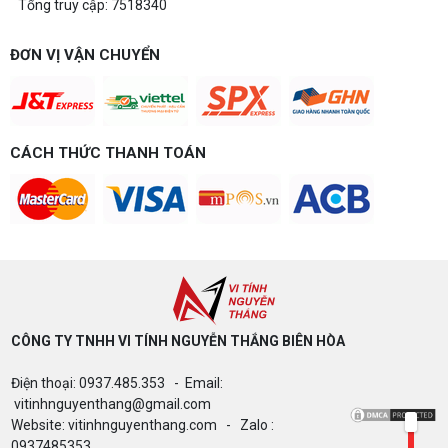
Tổng truy cập: 7518340
Build PC gaming 20 triệu: Chiến game,
làm đồ họa thoải mái
Build PC gaming 20 triệu nên chọn cấu hình nào
ĐƠN VỊ VẬN CHUYỂN
để chơi mượt 1080p và 2K? Nguyễn Thắng tư vấn
chi tiết CPU, VGA, RAM, nguồn theo đúng nhu cầu
chơi game của bạn.
Build PC gaming 15 triệu chơi được
game gì? Gợi ý cấu hình dễ nâng cấp
CÁCH THỨC THANH TOÁN
Build PC gaming 15 triệu chơi được game gì? Vi
tính Nguyễn Thắng gợi ý cấu hình esports mượt,
dễ nâng cấp CPU/VGA sau này, tư vấn miễn phí
theo đúng ngân sách.
Build PC Gaming theo ngân sách từ 10
đến 40 triệu
Build PC gaming theo ngân sách từ 10-40 triệu:
cách phân bổ CPU, GPU, RAM hợp lý, chọn
Intel/AMD và tránh sai tương thích. Tư vấn miễn
phí tại Vi tính Nguyễn Thắng.
CÔNG TY TNHH VI TÍNH NGUYỄN THẮNG BIÊN HÒA​
LÊN ĐỜI PC MÙA HÈ CÙNG COMBO
Điện thoại: 0937.485.353 - Email:
GIGABYTE & INTEL CORE ULTRA 200S
PLUS – NHẬN VOUCHER ĐẾN 800K
vitinhnguyenthang@gmail.com
Website: vitinhnguyenthang.com - Zalo :
0937485353