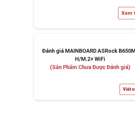
thiết kế đồ họa đến xử lý dữ liệu nặng.
Xem 
Socket: AM5
Chipset: AMD B650
Đánh giá MAINBOARD ASRock B650
H/M.2+ WiFi
(Sản Phẩm Chưa Được Đánh giá)
Viết 