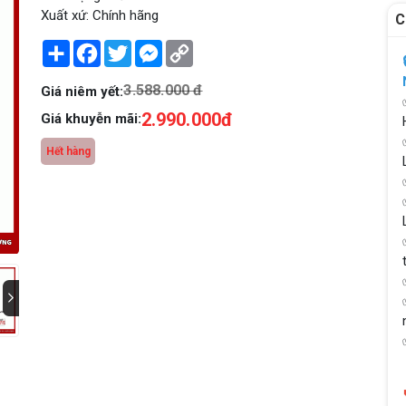
Xuất xứ: Chính hãng
C
Share
Facebook
Twitter
Messenger
Copy
Link
3.588.000 đ
Giá niêm yết:
2.990.000đ
Giá khuyễn mãi:
Hết hàng