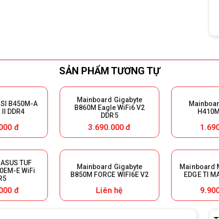
SẢN PHẨM TƯƠNG TỰ
Mainboard Gigabyte
SI B450M-A
Mainboar
B860M Eagle WiFi6 V2
II DDR4
H410M
DDR5
000 đ
3.690.000 đ
1.69
 ASUS TUF
Mainboard Gigabyte
Mainboard 
0EM-E WiFi
B850M FORCE WIFI6E V2
EDGE TI M
R5
000 đ
Liên hệ
9.90