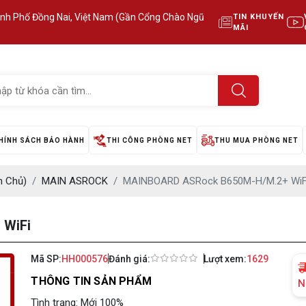
ành Phố Đồng Nai, Việt Nam (Gần Cổng Chào Ngũ
TIN KHUYẾN
MÃI
HÍNH SÁCH BẢO HÀNH
THI CÔNG PHÒNG NET
THU MUA PHÒNG NET
 Chủ)
MAIN ASROCK
MAINBOARD ASRock B650M-H/M.2+ WiF
 WiFi
Mã SP:
HH000576
Đánh giá:
Lượt xem:
1629
THÔNG TIN SẢN PHẨM
N
Tình trạng: Mới 100%