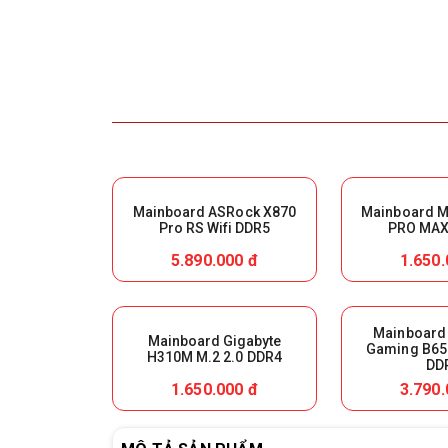
Mainboard ASRock X870
Mainboard M
Pro RS Wifi DDR5
PRO MAX 
5.890.000 đ
1.650.
Mainboard
Mainboard Gigabyte
Gaming B65
H310M M.2 2.0 DDR4
DD
1.650.000 đ
3.790.