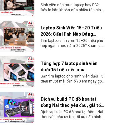
Flashback- 3 jack âm thanh
Sinh viên nên mua laptop hay PC?
Đây là băn khoăn của nhiều tân sinh
viên khi chọn máy học tập. Xem
Phụ kiện
- 1 x I/O Shield- 2 x Ăng-ten WiFi- 2 x
ngay phân tích để chọn thiết bị
đi kèm
Cáp SATA- 2 x Ốc M.2
chuẩn ngành, hợp túi tiền!
Laptop Sinh Viên 15–20 Triệu
2026: Cấu Hình Nào Đáng
Tiền?
Tìm laptop sinh viên 15–20 triệu phù
hợp ngành học năm 2026? Khám phá
cách chọn cấu hình, RAM, SSD, màn
hình và khả năng nâng cấp hợp lý.
Tổng hợp 7 laptop sinh viên
dưới 15 triệu nên mua
Bạn tìm laptop cho sinh viên dưới 15
triệu mượt mà, bền bỉ? Xem ngay gợi
ý các thương hiệu laptop bền, cấu
hình mạnh cho sinh viên sử dụng 4
năm đại học.
Dịch vụ build PC đồ họa tại
Đồng Nai theo yêu cầu, giá tốt,
uy tín
Dịch vụ build PC đồ họa tại Đồng Nai
theo yêu cầu uy tín, tối ưu cấu hình
xử lý 3D và dựng video mượt mà.
Đăng ký nhận tư vấn và báo giá chi
tiết ngay.
10+ Mẫu laptop học sinh, sinh