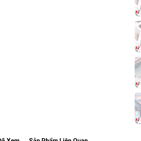
ích
ang
hợp
4. Thiết Kế Bền Bỉ, Tản Nhiệt Hiệu Quả:
Trang bị tản nhiệt
VRM
giúp ổn định điện áp và
Đã Xem
Sản Phẩm Liên Quan