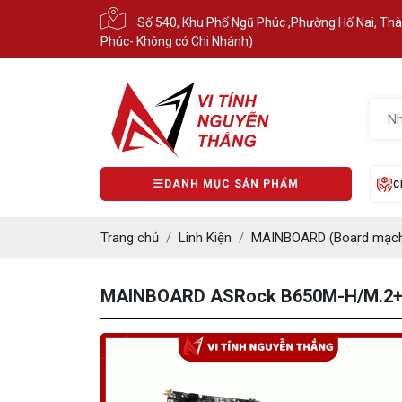
Số 540, Khu Phố Ngũ Phúc ,Phường Hố Nai, Th
Phúc- Không có Chi Nhánh)
DANH MỤC SẢN PHẨM
C
Trang chủ
Linh Kiện
MAINBOARD (Board mạch
MAINBOARD ASRock B650M-H/M.2+