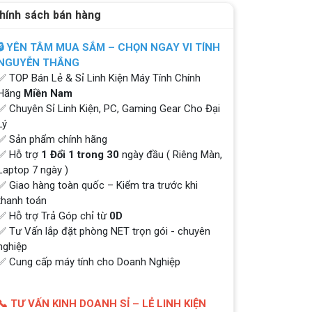
hính sách bán hàng
🔒 YÊN TÂM MUA SẮM – CHỌN NGAY VI TÍNH
NGUYỄN THẮNG
✅ TOP Bán Lẻ & Sỉ Linh Kiện Máy Tính Chính
Hãng
Miền Nam
✅ Chuyên Sỉ Linh Kiện, PC, Gaming Gear Cho Đại
Lý
✅ Sản phẩm chính hãng
✅ Hỗ trợ
1 Đổi 1 trong 30
ngày đầu ( Riêng Màn,
Laptop 7 ngày )
✅ Giao hàng toàn quốc – Kiểm tra trước khi
thanh toán
✅ Hỗ trợ Trả Góp chỉ từ
0D
✅ Tư Vấn lắp đặt phòng NET trọn gói - chuyên
nghiệp
✅ Cung cấp máy tính cho Doanh Nghiệp
📞 TƯ VẤN KINH DOANH SỈ – LẺ LINH KIỆN