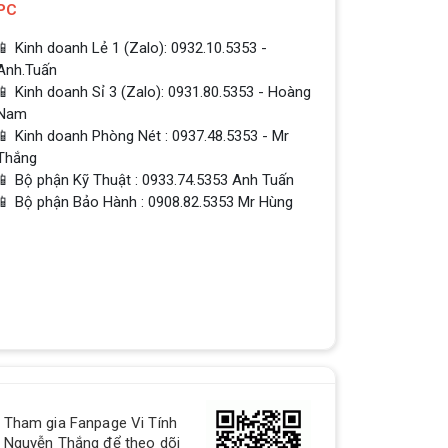
PC
📱 Kinh doanh Lẻ 1 (Zalo): 0932.10.5353 -
Anh.Tuấn
📱 Kinh doanh Sỉ 3 (Zalo): 0931.80.5353 - Hoàng
Nam
📱 Kinh doanh Phòng Nét : 0937.48.5353 - Mr
Thắng
📱 Bộ phận Kỹ Thuật : 0933.74.5353 Anh Tuấn
📱 Bộ phận Bảo Hành : 0908.82.5353 Mr Hùng
QUÀ TẶNG TƯNG BỪNG -
Tham gia Fanpage Vi Tính
CHÀO MỪNG NĂM MỚI
Nguyễn Thắng để theo dõi
Build PC - Powered By MSI