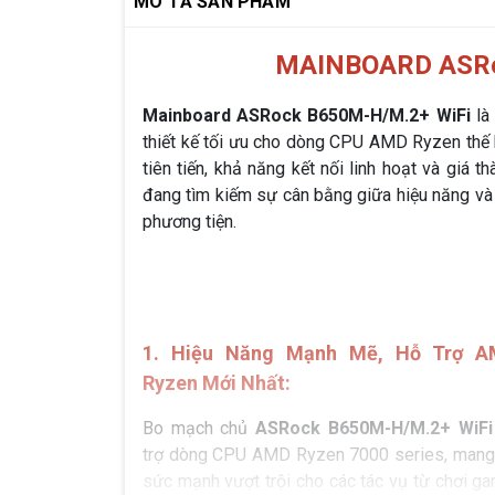
MÔ TẢ SẢN PHẨM
MAINBOARD ASRo
Mainboard ASRock B650M-H/M.2+ WiFi
là
thiết kế tối ưu cho dòng CPU AMD Ryzen thế 
tiên tiến, khả năng kết nối linh hoạt và giá t
đang tìm kiếm sự cân bằng giữa hiệu năng và c
phương tiện.
1. Hiệu Năng Mạnh Mẽ, Hỗ Trợ 
Ryzen Mới Nhất:
Bo mạch chủ
ASRock B650M-H/M.2+ WiFi
trợ dòng CPU AMD Ryzen 7000 series, mang 
sức mạnh vượt trội cho các tác vụ từ chơi ga