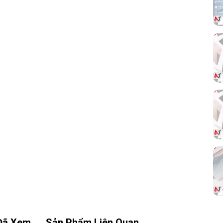
rọng
 đa
vóc
ước
ì độ
Đã Xem
Sản Phẩm Liên Quan