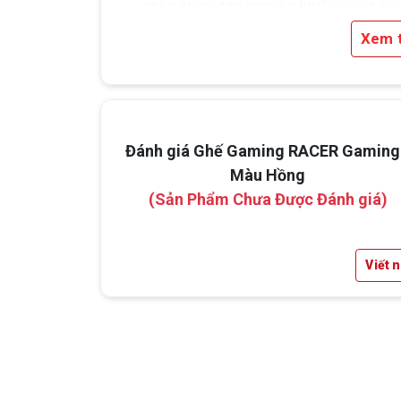
chân nhựa đúc nguyên khối
giúp ghế v
chãi và bền bỉ, phù hợp cho cả game thủ
Xem 
lẫn dân văn phòng hiện đại.
Đánh giá Ghế Gaming RACER Gaming
Màu Hồng
(Sản Phẩm Chưa Được Đánh giá)
Viết 