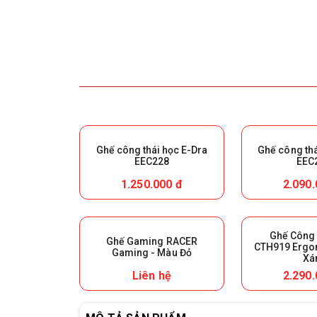
Ghế công thái học E-Dra
Ghế công thá
EEC228
EEC
1.250.000 đ
2.090.
Ghế Công 
Ghế Gaming RACER
CTH919 Ergo
Gaming - Màu Đỏ
X
Liên hệ
2.290.