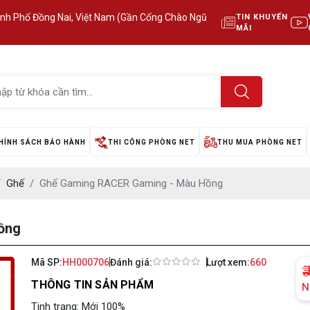
ành Phố Đồng Nai, Việt Nam (Gần Cổng Chào Ngũ
TIN KHUYẾN
MÃI
HÍNH SÁCH BẢO HÀNH
THI CÔNG PHÒNG NET
THU MUA PHÒNG NET
Ghế
Ghế Gaming RACER Gaming - Màu Hồng
ồng
Mã SP:
HH000706
Đánh giá:
Lượt xem:
660
THÔNG TIN SẢN PHẨM
N
Tinh trạng: Mới 100%