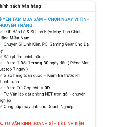
hính sách bán hàng
🔒 YÊN TÂM MUA SẮM – CHỌN NGAY VI TÍNH
NGUYỄN THẮNG
✅ TOP Bán Lẻ & Sỉ Linh Kiện Máy Tính Chính
Hãng
Miền Nam
✅ Chuyên Sỉ Linh Kiện, PC, Gaming Gear Cho Đại
Lý
✅ Sản phẩm chính hãng
✅ Hỗ trợ
1 Đổi 1 trong 30
ngày đầu ( Riêng Màn,
Laptop 7 ngày )
✅ Giao hàng toàn quốc – Kiểm tra trước khi
thanh toán
✅ Hỗ trợ Trả Góp chỉ từ
0D
✅ Tư Vấn lắp đặt phòng NET trọn gói - chuyên
nghiệp
✅ Cung cấp máy tính cho Doanh Nghiệp
📞 TƯ VẤN KINH DOANH SỈ – LẺ LINH KIỆN