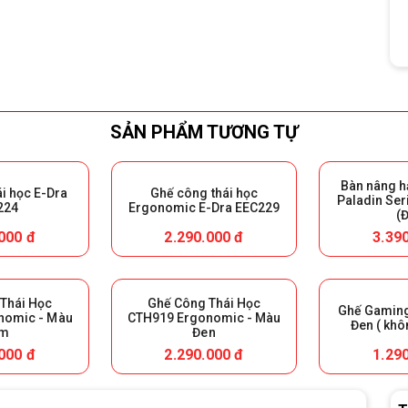
SẢN PHẨM TƯƠNG TỰ
Bàn nâng 
i học E-Dra
Ghế công thái học
Paladin Se
224
Ergonomic E-Dra EEC229
(
000 đ
2.290.000 đ
3.39
Thái Học
Ghế Công Thái Học
Ghế Gamin
nomic - Màu
CTH919 Ergonomic - Màu
Đen ( khô
ám
Đen
000 đ
2.290.000 đ
1.29