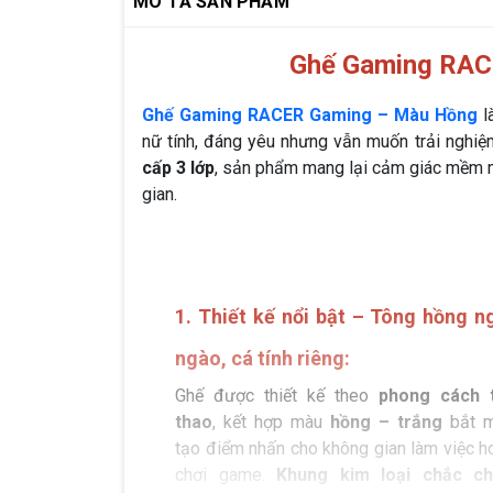
MÔ TẢ SẢN PHẨM
Ghế Gaming RAC
Ghế Gaming RACER Gaming – Màu Hồng
l
nữ tính, đáng yêu nhưng vẫn muốn trải nghiệ
cấp 3 lớp
, sản phẩm mang lại cảm giác mềm m
gian.
1. Thiết kế nổi bật – Tông hồng n
ngào, cá tính riêng:
Ghế được thiết kế theo
phong cách 
thao
, kết hợp màu
hồng – trắng
bắt m
tạo điểm nhấn cho không gian làm việc h
chơi game.
Khung kim loại chắc c