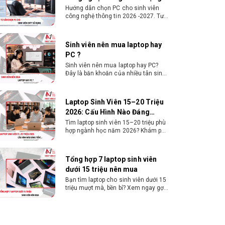
Hướng dẫn chọn PC cho sinh viên
công nghệ thông tin 2026 -2027. Tư
vấn cấu hình học lập trình, chạy
Docker, máy ảo, Android Studio tối
ưu chi phí.
Sinh viên nên mua laptop hay
PC ?
Sinh viên nên mua laptop hay PC?
Đây là băn khoăn của nhiều tân sinh
viên khi chọn máy học tập. Xem
ngay phân tích để chọn thiết bị
chuẩn ngành, hợp túi tiền!
Laptop Sinh Viên 15–20 Triệu
2026: Cấu Hình Nào Đáng
Tiền?
Tìm laptop sinh viên 15–20 triệu phù
hợp ngành học năm 2026? Khám phá
cách chọn cấu hình, RAM, SSD, màn
hình và khả năng nâng cấp hợp lý.
Tổng hợp 7 laptop sinh viên
dưới 15 triệu nên mua
Bạn tìm laptop cho sinh viên dưới 15
triệu mượt mà, bền bỉ? Xem ngay gợi
ý các thương hiệu laptop bền, cấu
hình mạnh cho sinh viên sử dụng 4
năm đại học.
Dịch vụ build PC đồ họa tại
Đồng Nai theo yêu cầu, giá tốt,