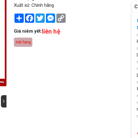
Xuất xứ: Chính hãng
C
Share
Facebook
Twitter
Messenger
Copy
Link
liên hệ
Giá niêm yết:
Hết hàng