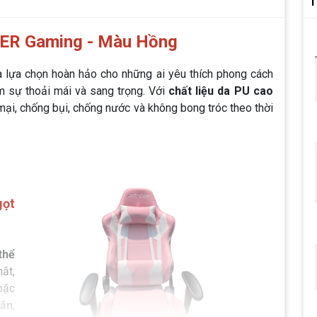
T
ER Gaming - Màu Hồng
à lựa chọn hoàn hảo cho những ai yêu thích phong cách
m sự thoải mái và sang trọng. Với
chất liệu da PU cao
ại, chống bụi, chống nước và không bong tróc theo thời
gọt
thể
ắt,
oặc
hắn
,