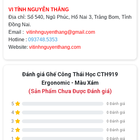
VI TÍNH NGUYỄN THẮNG
Địa chỉ: Số 540, Ngũ Phúc, Hố Nai 3, Trảng Bom, Tỉnh
Đồng Nai.
Email :
vitinhnguyenthang@gmail.com
Hotline :
093748.5353
Website:
vitinhnguyenthang.com
Đánh giá Ghế Công Thái Học CTH919
Ergonomic - Màu Xám
(Sản Phẩm Chưa Được Đánh giá)
5
0 Đánh giá
4
0 Đánh giá
3
0 Đánh giá
Top 18 tựa game PC huyền thoại gắn liền
2
0 Đánh giá
với tuổi thơ của game thủ Việt vào những
1
0 Đánh giá