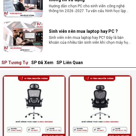
Hướng dẫn chọn PC cho sinh viên công nghệ
thông tin 2026 -2027. Tư vấn cấu hình học lập
trình, chạy Docker, máy ảo, Android Studio tối ưu
chi phí.
Sinh viên nên mua laptop hay PC ?
Sinh viên nên mua laptop hay PC? Đây là băn
khoăn của nhiều tân sinh viên khi chọn máy học
tập. Xem ngay phân tích để chọn thiết bị chuẩn
ngành, hợp túi tiền!
SP Tương Tự
SP Đã Xem
SP Liên Quan
Laptop Sinh Viên 15–20 Triệu 2026: Cấu
Hình Nào Đáng Tiền?
Tìm laptop sinh viên 15–20 triệu phù hợp ngành
học năm 2026? Khám phá cách chọn cấu hình,
RAM, SSD, màn hình và khả năng nâng cấp hợp lý.
Tổng hợp 7 laptop sinh viên dưới 15 triệu
nên mua
Bạn tìm laptop cho sinh viên dưới 15 triệu mượt
mà, bền bỉ? Xem ngay gợi ý các thương hiệu
laptop bền, cấu hình mạnh cho sinh viên sử dụng
4 năm đại học.
Dịch vụ build PC đồ họa tại Đồng Nai theo