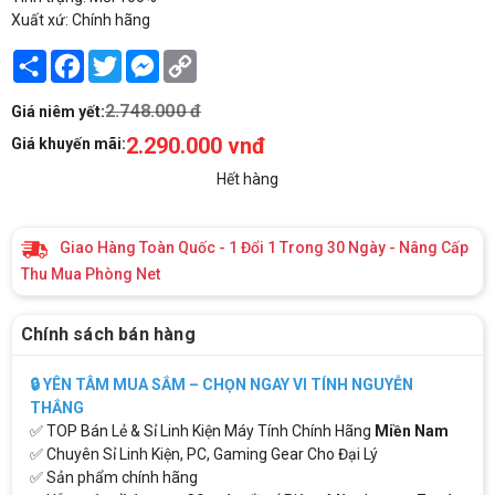
Xuất xứ: Chính hãng
Share
Facebook
Twitter
Messenger
Copy
Link
2.748.000 đ
Giá niêm yết:
2.290.000 vnđ
Giá khuyến mãi:
Hết hàng
Giao Hàng Toàn Quốc - 1 Đổi 1 Trong 30 Ngày - Nâng Cấp
Thu Mua Phòng Net
Chính sách bán hàng
🔒 YÊN TÂM MUA SẮM – CHỌN NGAY VI TÍNH NGUYỄN
THẮNG
✅ TOP Bán Lẻ & Sỉ Linh Kiện Máy Tính Chính Hãng
Miền Nam
✅ Chuyên Sỉ Linh Kiện, PC, Gaming Gear Cho Đại Lý
✅ Sản phẩm chính hãng