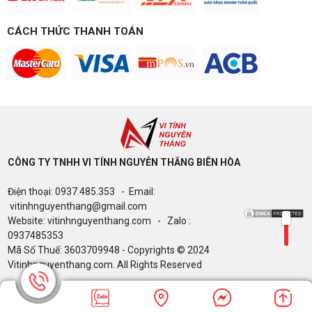
Build PC gaming 15 triệu chơi được
game gì? Gợi ý cấu hình dễ nâng cấp
CÁCH THỨC THANH TOÁN
Build PC gaming 15 triệu chơi được game gì? Vi
tính Nguyễn Thắng gợi ý cấu hình esports mượt,
dễ nâng cấp CPU/VGA sau này, tư vấn miễn phí
theo đúng ngân sách.
Build PC Gaming theo ngân sách từ 10
đến 40 triệu
Build PC gaming theo ngân sách từ 10-40 triệu:
cách phân bổ CPU, GPU, RAM hợp lý, chọn
Intel/AMD và tránh sai tương thích. Tư vấn miễn
phí tại Vi tính Nguyễn Thắng.
CÔNG TY TNHH VI TÍNH NGUYỄN THẮNG BIÊN HÒA​
LÊN ĐỜI PC MÙA HÈ CÙNG COMBO
Điện thoại: 0937.485.353 - Email:
GIGABYTE & INTEL CORE ULTRA 200S
PLUS – NHẬN VOUCHER ĐẾN 800K
vitinhnguyenthang@gmail.com
Website: vitinhnguyenthang.com - Zalo :
0937485353
Mã Số Thuế: 3603709948 - Copyrights © 2024
Thông báo v/v sử dụng phần mềm bản
Vitinhnguyenthang.com. All Rights Reserved
quyền ( Vi tính Nguyễn Thắng)