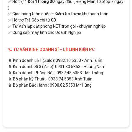
✅ Hỗ trợ
1 Đổi 1 trong 30
ngày đầu ( Riêng Màn, Laptop 7 ngày
)
✅ Giao hàng toàn quốc – Kiểm tra trước khi thanh toán
✅ Hỗ trợ Trả Góp chỉ từ
0D
✅ Tư Vấn lắp đặt phòng NET trọn gói - chuyên nghiệp
✅ Cung cấp máy tính cho Doanh Nghiệp
📞 TƯ VẤN KINH DOANH SỈ – LẺ LINH KIỆN PC
📱 Kinh doanh Lẻ 1 (Zalo): 0932.10.5353 - Anh.Tuấn
📱 Kinh doanh Sỉ 3 (Zalo): 0931.80.5353 - Hoàng Nam
📱 Kinh doanh Phòng Nét : 0937.48.5353 - Mr Thắng
📱 Bộ phận Kỹ Thuật : 0933.74.5353 Anh Tuấn
📱 Bộ phận Bảo Hành : 0908.82.5353 Mr Hùng