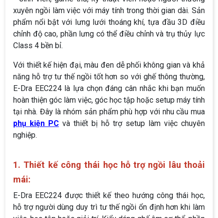
xuyên ngồi làm việc với máy tính trong thời gian dài. Sản
phẩm nổi bật với lưng lưới thoáng khí, tựa đầu 3D điều
chỉnh độ cao, phần lưng có thể điều chỉnh và trụ thủy lực
Class 4 bền bỉ.
Với thiết kế hiện đại, màu đen dễ phối không gian và khả
năng hỗ trợ tư thế ngồi tốt hơn so với ghế thông thường,
E-Dra EEC224 là lựa chọn đáng cân nhắc khi bạn muốn
hoàn thiện góc làm việc, góc học tập hoặc setup máy tính
tại nhà. Đây là nhóm sản phẩm phù hợp với nhu cầu mua
phụ kiện PC
và thiết bị hỗ trợ setup làm việc chuyên
nghiệp.
1. Thiết kế công thái học hỗ trợ ngồi lâu thoải
mái:
E-Dra EEC224 được thiết kế theo hướng công thái học,
hỗ trợ người dùng duy trì tư thế ngồi ổn định hơn khi làm