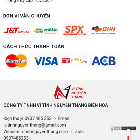
Tổng truy cập: 7523567
Build PC gaming 15 triệu chơi được
game gì? Gợi ý cấu hình dễ nâng cấp
ĐƠN VỊ VẬN CHUYỂN
Build PC gaming 15 triệu chơi được game gì? Vi
tính Nguyễn Thắng gợi ý cấu hình esports mượt,
dễ nâng cấp CPU/VGA sau này, tư vấn miễn phí
theo đúng ngân sách.
Build PC Gaming theo ngân sách từ 10
đến 40 triệu
CÁCH THỨC THANH TOÁN
Build PC gaming theo ngân sách từ 10-40 triệu:
cách phân bổ CPU, GPU, RAM hợp lý, chọn
Intel/AMD và tránh sai tương thích. Tư vấn miễn
phí tại Vi tính Nguyễn Thắng.
LÊN ĐỜI PC MÙA HÈ CÙNG COMBO
GIGABYTE & INTEL CORE ULTRA 200S
PLUS – NHẬN VOUCHER ĐẾN 800K
CÔNG TY TNHH VI TÍNH NGUYỄN THẮNG BIÊN HÒA​
Thông báo v/v sử dụng phần mềm bản
Điện thoại: 0937.485.353 - Email:
quyền ( Vi tính Nguyễn Thắng)
vitinhnguyenthang@gmail.com
Website: vitinhnguyenthang.com - Zalo :
0937485353