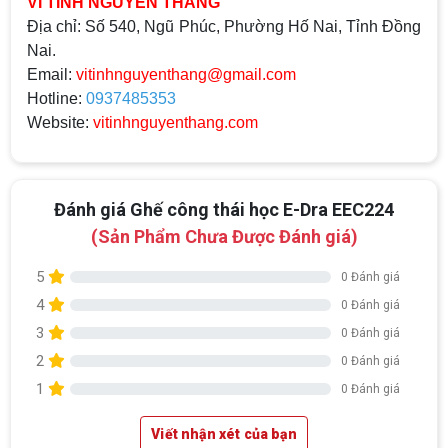
VI TÍNH NGUYỄN THẮNG
Địa chỉ:
Số 540, Ngũ Phúc, Phường Hố Nai, Tỉnh Đồng
Nai.
Email:
vitinhnguyenthang@gmail.com
Hotline:
0937485353
Website:
vitinhnguyenthang.com
Đánh giá Ghế công thái học E-Dra EEC224
(Sản Phẩm Chưa Được Đánh giá)
5
0 Đánh giá
4
0 Đánh giá
3
0 Đánh giá
2
0 Đánh giá
1
0 Đánh giá
Top 18 tựa game PC huyền thoại gắn liền
với tuổi thơ của game thủ Việt vào những
Viết nhận xét của bạn