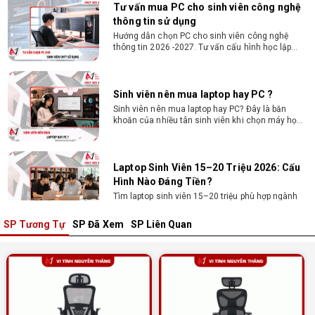
Hướng dẫn chọn PC cho sinh viên công nghệ
thông tin 2026 -2027. Tư vấn cấu hình học lập
trình, chạy Docker, máy ảo, Android Studio tối ưu
chi phí.
Sinh viên nên mua laptop hay PC ?
Sinh viên nên mua laptop hay PC? Đây là băn
khoăn của nhiều tân sinh viên khi chọn máy học
tập. Xem ngay phân tích để chọn thiết bị chuẩn
ngành, hợp túi tiền!
Laptop Sinh Viên 15–20 Triệu 2026: Cấu
Hình Nào Đáng Tiền?
Tìm laptop sinh viên 15–20 triệu phù hợp ngành
học năm 2026? Khám phá cách chọn cấu hình,
RAM, SSD, màn hình và khả năng nâng cấp hợp lý.
SP Tương Tự
SP Đã Xem
SP Liên Quan
Tổng hợp 7 laptop sinh viên dưới 15 triệu
nên mua
Bạn tìm laptop cho sinh viên dưới 15 triệu mượt
mà, bền bỉ? Xem ngay gợi ý các thương hiệu
laptop bền, cấu hình mạnh cho sinh viên sử dụng
4 năm đại học.
Dịch vụ build PC đồ họa tại Đồng Nai theo