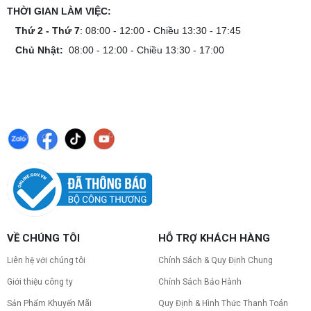
dễ hiểu
THỜI GIAN LÀM VIỆC:
Hướng dẫn kiểm tra tương thích linh kiện PC trước
Thứ 2 - Thứ 7
: 08:00 - 12:00 - Chiều 13:30 - 17:45
khi build: socket CPU mainboard, chuẩn RAM,
nguồn cho VGA và kích thước case. Có checklist
Chủ Nhật:
08:00 - 12:00 - Chiều 13:30 - 17:00
copy nhanh.
Nâng cấp PC nên ưu tiên nâng gì trước ?
Nâng cấp pc nên nâng gì trước để tối ưu chi phí và
tăng hiệu năng tối đa? Xem ngay thứ tự ưu tiên
nâng cấp linh kiện PC chi tiết trong bài viết này!
PC gaming nóng quạt kêu to: Nguyên
nhân và Cách khắc phục
Tình trạng PC gaming nóng quạt kêu to khiến
máy giật lag, giảm tuổi thọ? Tìm hiểu ngay
nguyên nhân và cách khắc phục hiệu quả để máy
hoạt động êm ái.
CPU AMD Ryzen 7 7700X3D full box mới
VỀ CHÚNG TÔI
HỖ TRỢ KHÁCH HÀNG
ra mắt: Nhanh, Mạnh, Giá tốt
Liên hệ với chúng tôi
Chính Sách & Quy Định Chung
CPU AMD Ryzen 7 7700X3D chính thức ra mắt
với công nghệ 3D V-Cache đỉnh cao, mang lại
Giới thiệu công ty
Chính Sách Bảo Hành
hiệu năng chơi game vượt trội. Khám phá chi tiết
ngay!
Sản Phẩm Khuyến Mãi
Quy Định & Hình Thức Thanh Toán