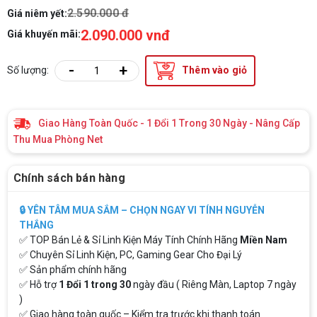
2.590.000 đ
Giá niêm yết:
2.090.000 vnđ
Giá khuyến mãi:
-
+
Số lượng:
Thêm vào giỏ
Giao Hàng Toàn Quốc - 1 Đổi 1 Trong 30 Ngày - Nâng Cấp
Thu Mua Phòng Net
Chính sách bán hàng
🔒 YÊN TÂM MUA SẮM – CHỌN NGAY VI TÍNH NGUYỄN
THẮNG
✅ TOP Bán Lẻ & Sỉ Linh Kiện Máy Tính Chính Hãng
Miền Nam
✅ Chuyên Sỉ Linh Kiện, PC, Gaming Gear Cho Đại Lý
✅ Sản phẩm chính hãng
✅ Hỗ trợ
1 Đổi 1 trong 30
ngày đầu ( Riêng Màn, Laptop 7 ngày
)
✅ Giao hàng toàn quốc – Kiểm tra trước khi thanh toán